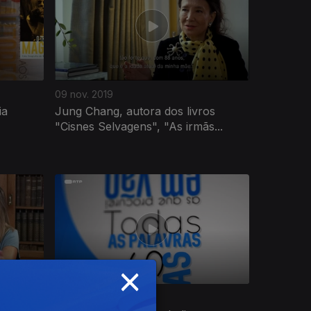
09 nov. 2019
ia
Jung Chang, autora dos livros
"Cisnes Selvagens", "As irmãs...
×
12 out. 2019