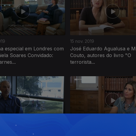
019
15 nov. 2019
a especial em Londres com
José Eduardo Agualusa e M
iela Soares Convidado:
Couto, autores do livro "O
arnes...
terrorista...
019
18 out. 2019