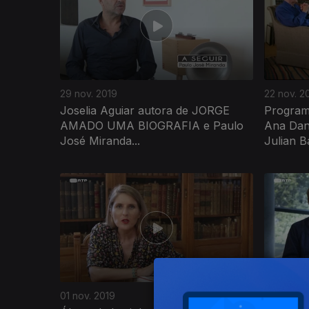
29 nov. 2019
22 nov. 2
Joselia Aguiar autora de JORGE
Program
AMADO UMA BIOGRAFIA e Paulo
Ana Dan
José Miranda...
Julian B
432802
01 nov. 2019
25 out. 2