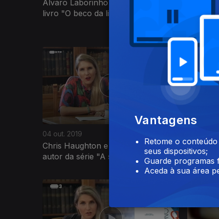
Álvaro Laborinho Lúcio autor do
Carl Saf
livro "O beco da liberdade" e...
das pala
Vantagens
04 out. 2019
27 set. 2
Retome o conteúdo a
Chris Haughton e Simon Scarrow
Fernand
seus dispositivos;
autor da série "A saga da águia"
autora d
Guarde programas f
Aceda à sua área pe