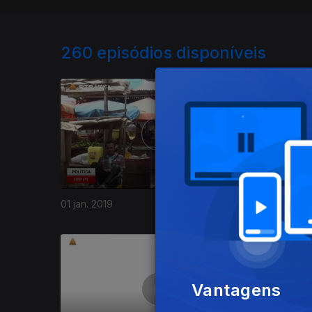
260
episódios disponíveis
01 jan. 2019
31 dez. 2
Vantagens