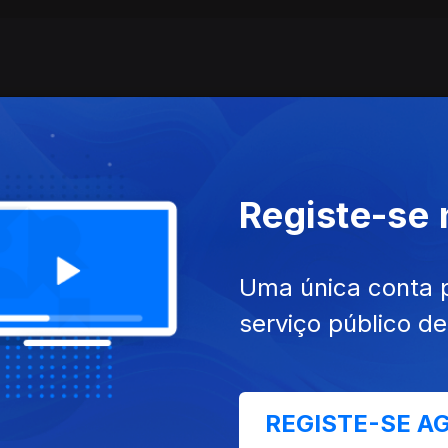
Registe-se
Uma única conta 
018
28 dez. 2018
serviço público d
REGISTE-SE A