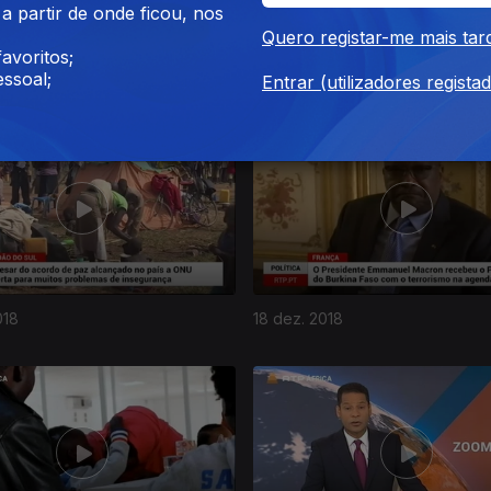
 partir de onde ficou, nos
Quero registar-me mais tar
avoritos;
018
24 dez. 2018
ssoal;
Entrar (utilizadores regista
018
18 dez. 2018