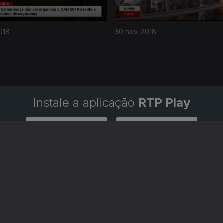
018
30 nov. 2018
Instale a aplicação
RTP Play
Disponível para iOS, Android, Apple TV, Android TV e CarPlay
RTP PLAY
CONTACTOS
O
EM DIRETO
PROVEDORA DO