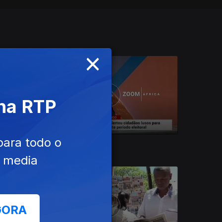
×
 na RTP
para todo o
27 dez. 2018
e media
GORA