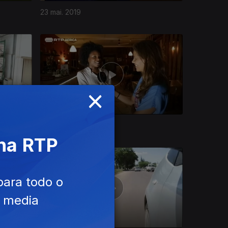
23 mai. 2019
×
25 abr. 2019
 na RTP
para todo o
e media