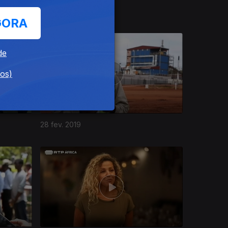
28 mar. 2019
GORA
de
dos)
28 fev. 2019