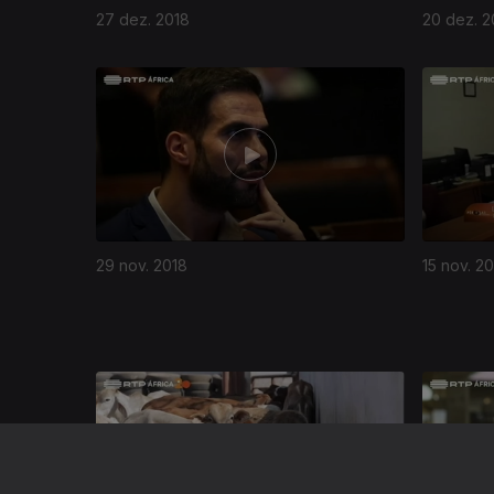
27 dez. 2018
20 dez. 2
29 nov. 2018
15 nov. 2
365807