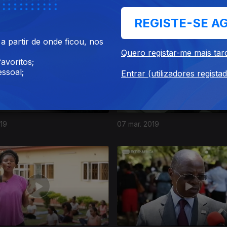
19
04 abr. 2019
REGISTE-SE A
 partir de onde ficou, nos
Quero registar-me mais tar
avoritos;
ssoal;
Entrar (utilizadores regista
019
07 mar. 2019