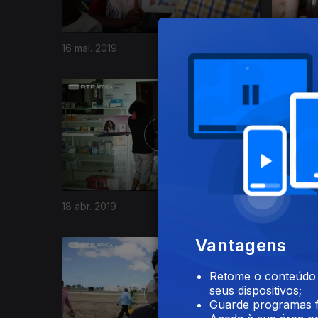
16 mai. 2019
09 mai. 2
397712
18 abr. 2019
11 abr. 20
Vantagens
Retome o conteúdo a
seus dispositivos;
Guarde programas f