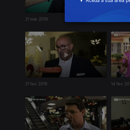
Aceda à sua área pe
21 mar. 2019
14 mar. 2
21 fev. 2019
14 fev. 20
382629