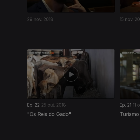
29 nov. 2018
15 nov. 2
365807
Ep. 22
25 out. 2018
Ep. 21
11 
"Os Reis do Gado"
Turismo