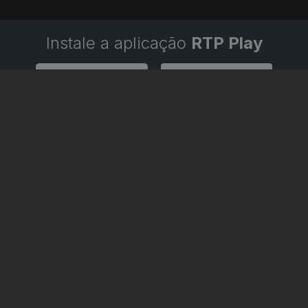
Instale a aplicação
RTP Play
Disponível para iOS, Android, Apple TV, Android TV e CarPlay
RTP PLAY
CONTACTOS
O
EM DIRETO
PROVEDORA DO
ÃO
REVER PROGRAMAS
TELESPECTADOR
PROVEDORA DO OU
CONCURSOS
UIVOS
ACESSIBILIDADES
PERGUNTAS FREQUENTES
NA
SATÉLITES
CONTACTOS