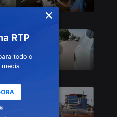
×
25 abr. 2019
 na RTP
para todo o
e media
28 mar. 2019
GORA
de