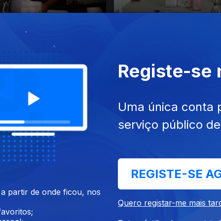
019
02 mai. 2019
Registe-se
Uma única conta 
serviço público d
19
04 abr. 2019
REGISTE-SE A
 partir de onde ficou, nos
Quero registar-me mais tar
avoritos;