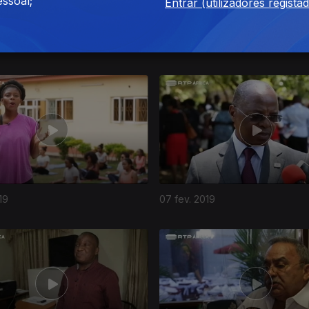
ssoal;
Entrar (utilizadores regista
019
07 mar. 2019
19
07 fev. 2019