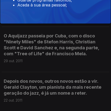
Guarde programas favoritos;
primeiro disco "Good Feeling". A mescla entre
Aceda à sua área pessoal;
tradição e evocação.
05 nov. 2011
O Aquijazz passeia por Cuba, com o disco
"Ninety Miles" de Stefon Harris, Christian
Scott e David Sanchez e, na segunda parte,
com "Tree of Life" de Francisco Mela.
29 out. 2011
Depois dos novos, outros novos estão a vir.
Gerald Clayton, um pianista da mais recente
geração do jazz, é já um nome a reter.
22 out. 2011