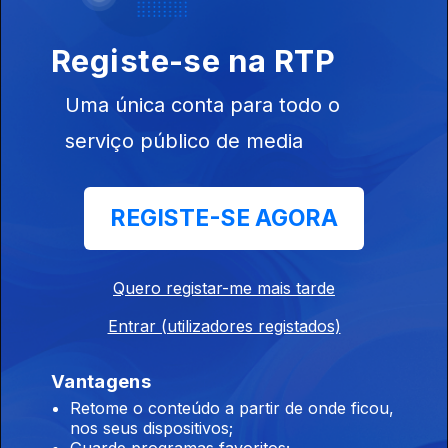
Rollins, onde conta a gravação de boa parte do
seu concerto de octogésimo aniversário.
Registe-se na RTP
26 nov. 2011
Uma única conta para todo o
O camaleónico pianista Uri Caine em 3 facetas,
serviço público de media
a começar pelo seu último disco "Siren" de
2011.
REGISTE-SE AGORA
19 nov. 2011
Quero registar-me mais tarde
O trompetista Nate Wooley é uma das novas
vozes do jazz menos convencional.
Entrar (utilizadores registados)
12 nov. 2011
Vantagens
Retome o conteúdo a partir de onde ficou,
nos seus dispositivos;
A nóvel Christian McBride Big Band com o seu