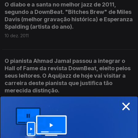
O diabo e a santa no melhor jazz de 2011,
segundo a DownBeat. "Bitches Brew" de Miles
Davis (melhor gravação histórica) e Esperanza
Spalding (artista do ano).
10 dez. 2011
O pianista Ahmad Jamal passou a integrar o
Hall of Fame da revista DownBeat, eleito pelos
seus leitores. O Aquijazz de hoje vai visitar a
carreira deste pianista que justifica tão
merecida distinção.
×
03 dez. 2011
Decerto uma das grandes novidades do ano
será o 2º volume dos "Road Shows" de Sonny