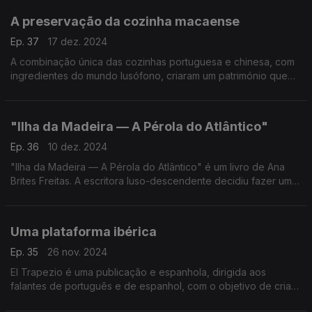
A preservação da cozinha macaense
Ep. 37
17 dez. 2024
A combinação única das cozinhas portuguesa e chinesa, com
ingredientes do mundo lusófono, criaram um património que
Manuela Ferreira está a tentar preservar, como conta a
Associated Press.
"Ilha da Madeira — A Pérola do Atlântico"
Ep. 36
10 dez. 2024
"Ilha da Madeira — A Pérola do Atlântico" é um livro de Ana
Brites Freitas. A escritora luso-descendente decidiu fazer uma
homenagem aos avós paternos, que nasceram no Funchal,
mas que amaram o Brasil.
Uma plataforma ibérica
Ep. 35
26 nov. 2024
El Trapezio é uma publicação e espanhola, dirigida aos
falantes de português e de espanhol, com o objetivo de criar
uma opinião pública ibérica.