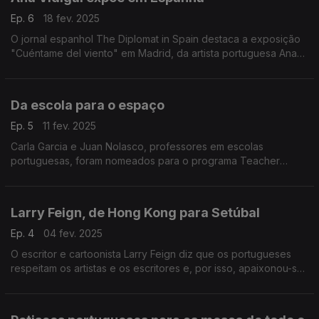
Ep. 6
18 fev. 2025
O jornal espanhol The Diplomat in Spain destaca a exposição
"Cuéntame del viento" em Madrid, da artista portuguesa Ana
Vidigal.
Da escola para o espaço
Ep. 5
11 fev. 2025
Carla Garcia e Juan Nolasco, professores em escolas
portuguesas, foram nomeados para o programa Teacher
Liaison, da Space Foundation.
Larry Feign, de Hong Kong para Setúbal
Ep. 4
04 fev. 2025
O escritor e cartoonista Larry Feign diz que os portugueses
respeitam os artistas e os escritores e, por isso, apaixonou-se
por Portugal. Essa paixão levou-o para Setúbal, após mais de
trinta anos a viver em Hong Kong.