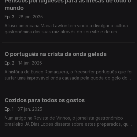
Petiscos portugueses para as mesas de todo o
mundo
Ep. 3
28 jan. 2025
A luso-americana Maria Lawton tem vindo a divulgar a cultura
gastronómica das suas raiz através do seu site e de um
programa na televisão pública americana.
O português na crista da onda gelada
Ep. 2
14 jan. 2025
A história de Eurico Romaguera, o freesurfer português que foi
surfar uma improvável onda causada pela queda de gelo de
um glaciar, pelos olhos de um espanhol.
Cozidos para todos os gostos
Ep. 1
07 jan. 2025
Num artigo na Revista de Vinhos, o jornalista gastronómico
brasileiro JA Dias Lopes disserta sobre estes preparados, que,
em Portugal, até se converteu num dos pratos mais
tradicionais.