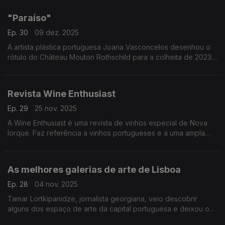
"Paraíso"
Ep. 30
09 dez. 2025
A artista plástica portuguesa Joana Vasconcelos desenhou o
rótulo do Château Mouton Rothschild para a colheita de 2023,
juntando-se a uma lista de artistas desde 1945.
A obra intitula-se "Paraíso".
Revista Wine Enthusiast
Ep. 29
25 nov. 2025
A Wine Enthusiast é uma revista de vinhos especial de Nova
Iorque. Faz referência a vinhos portugueses e a uma ampla
reportagem sobre o Douro e o Alentejo.
As melhores galerias de arte de Lisboa
Ep. 28
04 nov. 2025
Tamar Lortkipanidze, jornalista georgiana, veio descobrir
alguns dos espaço de arte da capital portuguesa e deixou o
relato num artigo no Observer.