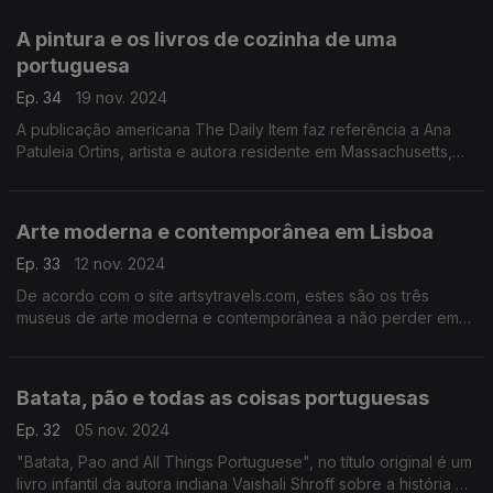
A pintura e os livros de cozinha de uma
portuguesa
Ep. 34
19 nov. 2024
A publicação americana The Daily Item faz referência a Ana
Patuleia Ortins, artista e autora residente em Massachusetts,
que ligou as aguarelas e a culinária portuguesa.
Arte moderna e contemporânea em Lisboa
Ep. 33
12 nov. 2024
De acordo com o site artsytravels.com, estes são os três
museus de arte moderna e contemporânea a não perder em
Lisboa.
Batata, pão e todas as coisas portuguesas
Ep. 32
05 nov. 2024
"Batata, Pao and All Things Portuguese", no título original é um
livro infantil da autora indiana Vaishali Shroff sobre a história da