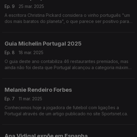
Ep. 9
25 mar. 2025
A escritora Christina Pickard considera o vinho português "um
dos mais baratos do planeta", o que parece ser positivo para
a carteira de muitos, mas pode ter o efeito de depreciação
para outros.
Guia Michelin Portugal 2025
Ep. 8
18 mar. 2025
O guia deste ano contabiliza 46 restaurantes premiados, mas
ainda não foi desta que Portugal alcançou a categoria máxima
de três estrelas.
Melanie Rendeiro Forbes
Ep. 7
11 mar. 2025
Conhecemos hoje a jogadora de futebol com ligações a
Portugal através de um artigo publicado no site Sportsnet.ca.
Ana Vidigal expõe em Espanha