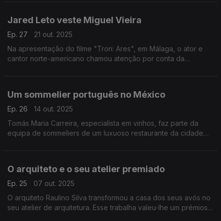
Jared Leto veste Miguel Vieira
Ep. 27
21 out. 2025
Na apresentação do filme "Tron: Ares", em Málaga, o ator e
cantor norte-americano chamou atenção por conta da
indumentária, um look assinado pelo estilista português Miguel
Vieira.
Um sommelier português no México
Ep. 26
14 out. 2025
Tomás Maria Carreira, especialista em vinhos, faz parte da
equipa de sommeliers de um luxuoso restaurante da cidade
do México.
O arquiteto e o seu atelier premiado
Ep. 25
07 out. 2025
O arquiteto Raulino Silva transformou a casa dos seus avós no
seu atelier de arquitetura. Esse trabalha valeu-lhe um prémios
nos Baku Architecture Awards 2025.