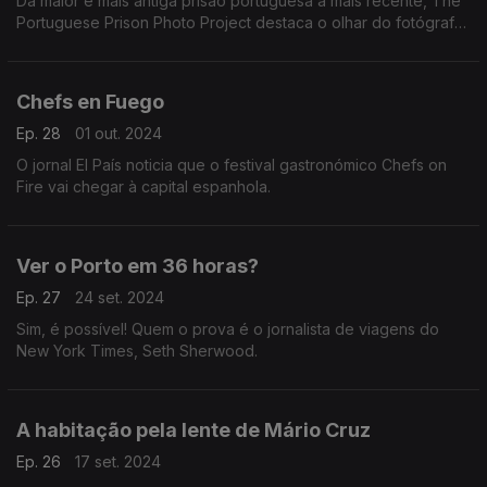
Da maior e mais antiga prisão portuguesa à mais recente, The
Portuguese Prison Photo Project destaca o olhar do fotógrafo
suíço Peter Schulthess e do português Luis Barbosa em sete
prisões portuguesas contemporâneas.
Chefs en Fuego
Ep. 28
01 out. 2024
O jornal El País noticia que o festival gastronómico Chefs on
Fire vai chegar à capital espanhola.
Ver o Porto em 36 horas?
Ep. 27
24 set. 2024
Sim, é possível! Quem o prova é o jornalista de viagens do
New York Times, Seth Sherwood.
A habitação pela lente de Mário Cruz
Ep. 26
17 set. 2024