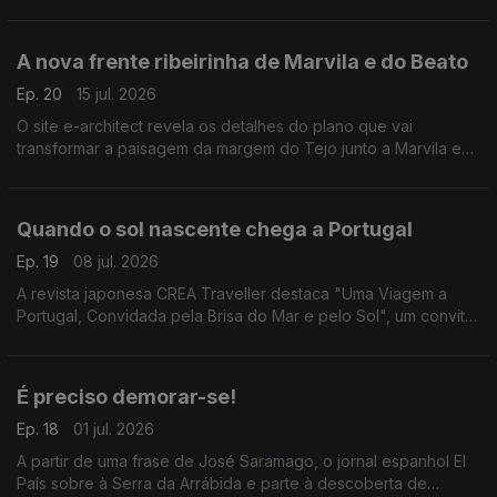
A nova frente ribeirinha de Marvila e do Beato
Ep. 20
15 jul. 2026
O site e-architect revela os detalhes do plano que vai
transformar a paisagem da margem do Tejo junto a Marvila e
ao Beato.
Quando o sol nascente chega a Portugal
Ep. 19
08 jul. 2026
A revista japonesa CREA Traveller destaca "Uma Viagem a
Portugal, Convidada pela Brisa do Mar e pelo Sol", um convite
aos leitores a descobrirem várias regiões do país, destacando
a cultura, a história e a gastronomia.
É preciso demorar-se!
Ep. 18
01 jul. 2026
A partir de uma frase de José Saramago, o jornal espanhol El
País sobre à Serra da Arrábida e parte à descoberta de