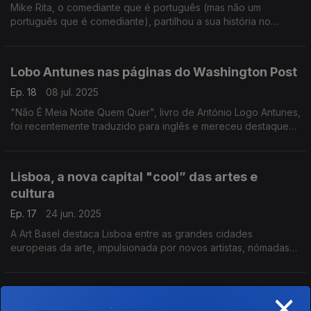
Mike Rita, o comediante que é português (mas não um
português que é comediante), partilhou a sua história no
podcast "The Heart and Hustle of Portugal", apresentado por
Tony Gonçalves.
Lobo Antunes nas páginas do Washington Post
Ep. 18
08 jul. 2025
"Não É Meia Noite Quem Quer", livro de António Logo Antunes,
foi recentemente traduzido para inglês e mereceu destaque
no Washington Post.
Lisboa, a nova capital "cool” das artes e
cultura
Ep. 17
24 jun. 2025
A Art Basel destaca Lisboa entre as grandes cidades
europeias da arte, impulsionada por novos artistas, nómadas
digitais, museus e fundações que fazem a cultura vibrar.
×
José Avillez, visionário e empreendedor