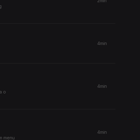
2min
g
4min
4min
a o
4min
om menu