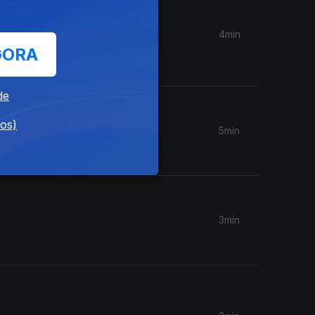
4min
a da diva
GORA
de
dos)
5min
3min