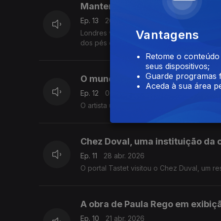
Manter vivo o nome dela
Ep. 13
20 mai. 2026
Vantagens
Londres vai receber um concerto para celeb
dos pés descalços.
Retome o conteúdo a
seus dispositivos;
Guarde programas f
O mundo segundo Vhils
Aceda à sua área pe
Ep. 12
06 mai. 2026
O artista urbano português foi convidado pa
Chez Doval, uma instituição da
Ep. 11
28 abr. 2026
O portal Tastet visitou o Chez Duval, um 
A obra de Paula Rego em exibiç
Ep. 10
21 abr. 2026