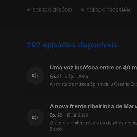
SOBRE O EPISÓDIO
SOBRE O PROGRAMA
292
episódios disponíveis
923902
886946
854952
Uma voz lusófona entre os 40 
Ep. 21
22 jul. 2026
A revista de música Spin incluiu Cesária Év
A nova frente ribeirinha de Marv
Ep. 20
15 jul. 2026
O site e-architect revela os detalhes do p
Beato.