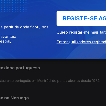
rar o legado de Cesária Évora e o jonal Guardian revisita a históri
REGISTE-SE A
 partir de onde ficou, nos
Quero registar-me mais tar
avoritos;
ssoal;
Entrar (utilizadores regista
ra figurar numa edição especial da revista Courrier International.
 cozinha portuguesa
restaurante português em Montréal de portas abertas desde 1974.
ão na Noruega