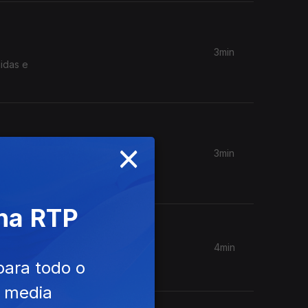
3min
idas e
×
3min
a, Braga
 na RTP
4min
para todo o
e media