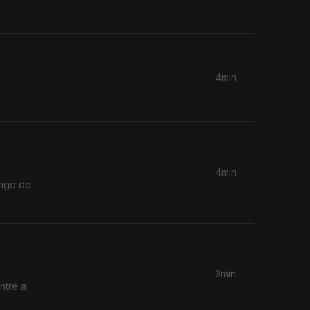
4min
4min
rigo do
3min
ntre a