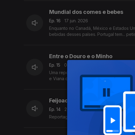
Mundial dos comes e bebes
Ep. 16
17 jun. 2026
Enquanto no Canadá, México e Estados Uni
bebidas desses países. Portugal tem... peti
Entre o Douro e o Minho
Ep. 15
03 jun. 2026
Uma reportagem do jornal El País com um 
e Viana do Castelo, onde se incluiu o vinh
Feijoada portuguesa
Ep. 14
27 mai. 2026
Reportagem no Jornal The Guardian sobre 