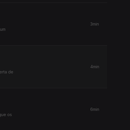
3min
 um
4min
erta de
6min
que os