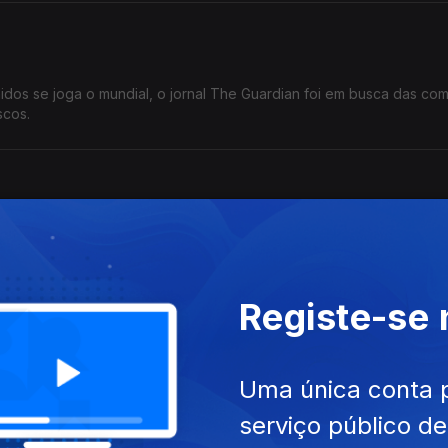
dos se joga o mundial, o jornal The Guardian foi em busca das com
scos.
guia para o que comer e beber em Valença do Minho, Ponte de Lim
o verde sem qualquer adstringência.
Registe-se
Uma única conta 
feijoada portuguesa.
serviço público d