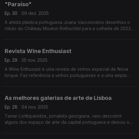
"Paraíso"
Ep. 30
09 dez. 2025
A artista plástica portuguesa Joana Vasconcelos desenhou o
rótulo do Château Mouton Rothschild para a colheita de 2023,
juntando-se a uma lista de artistas desde 1945.
A obra intitula-se "Paraíso".
Revista Wine Enthusiast
Ep. 29
25 nov. 2025
A Wine Enthusiast é uma revista de vinhos especial de Nova
Iorque. Faz referência a vinhos portugueses e a uma ampla
reportagem sobre o Douro e o Alentejo.
As melhores galerias de arte de Lisboa
Ep. 28
04 nov. 2025
Tamar Lortkipanidze, jornalista georgiana, veio descobrir
alguns dos espaço de arte da capital portuguesa e deixou o
relato num artigo no Observer.