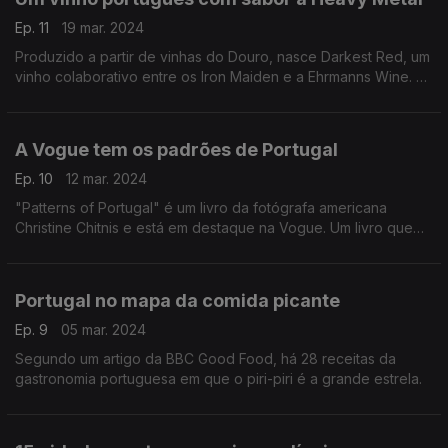
Ep. 11
19 mar. 2024
Produzido a partir de vinhas do Douro, nasce Darkest Red, um
vinho colaborativo entre os Iron Maiden e a Ehrmanns Wine. O
destaque é dado pela Gambero Rosso, uma revista de vinhos
italiana.
A Vogue tem os padrões de Portugal
Ep. 10
12 mar. 2024
"Patterns of Portugal" é um livro da fotógrafa americana
Christine Chitnis e está em destaque na Vogue. Um livro que
explora as cores e os padrões da arquitetura e das paisagens
portuguesas.
Portugal no mapa da comida picante
Ep. 9
05 mar. 2024
Segundo um artigo da BBC Good Food, há 28 receitas da
gastronomia portuguesa em que o piri-piri é a grande estrela.