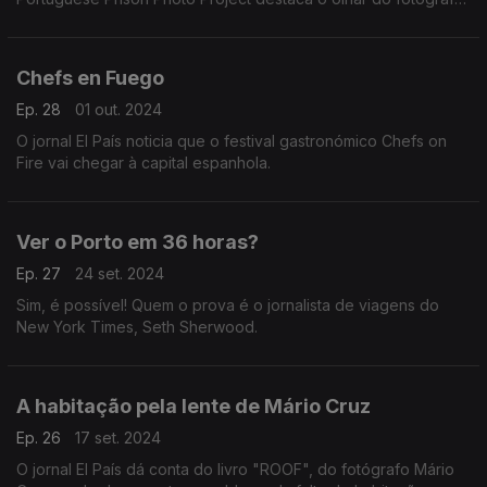
suíço Peter Schulthess e do português Luis Barbosa em sete
prisões portuguesas contemporâneas.
Chefs en Fuego
Ep. 28
01 out. 2024
O jornal El País noticia que o festival gastronómico Chefs on
Fire vai chegar à capital espanhola.
Ver o Porto em 36 horas?
Ep. 27
24 set. 2024
Sim, é possível! Quem o prova é o jornalista de viagens do
New York Times, Seth Sherwood.
A habitação pela lente de Mário Cruz
Ep. 26
17 set. 2024
O jornal El País dá conta do livro "ROOF", do fotógrafo Mário