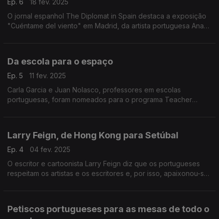
Ep. 6
18 fev. 2025
O jornal espanhol The Diplomat in Spain destaca a exposição
"Cuéntame del viento" em Madrid, da artista portuguesa Ana
Vidigal.
Da escola para o espaço
Ep. 5
11 fev. 2025
Carla Garcia e Juan Nolasco, professores em escolas
portuguesas, foram nomeados para o programa Teacher
Liaison, da Space Foundation.
Larry Feign, de Hong Kong para Setúbal
Ep. 4
04 fev. 2025
O escritor e cartoonista Larry Feign diz que os portugueses
respeitam os artistas e os escritores e, por isso, apaixonou-se
por Portugal. Essa paixão levou-o para Setúbal, após mais de
trinta anos a viver em Hong Kong.
Petiscos portugueses para as mesas de todo o