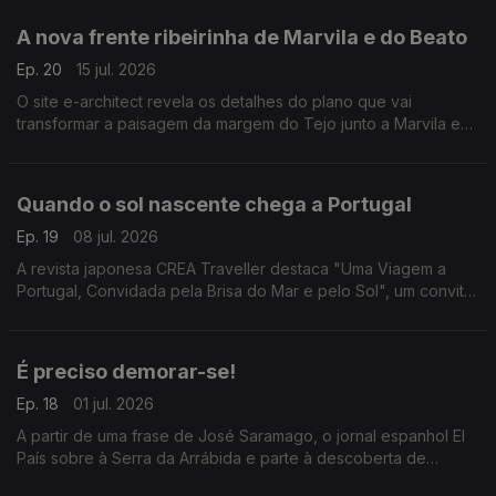
A nova frente ribeirinha de Marvila e do Beato
Ep. 20
15 jul. 2026
O site e-architect revela os detalhes do plano que vai
transformar a paisagem da margem do Tejo junto a Marvila e
ao Beato.
Quando o sol nascente chega a Portugal
Ep. 19
08 jul. 2026
A revista japonesa CREA Traveller destaca "Uma Viagem a
Portugal, Convidada pela Brisa do Mar e pelo Sol", um convite
aos leitores a descobrirem várias regiões do país, destacando
a cultura, a história e a gastronomia.
É preciso demorar-se!
Ep. 18
01 jul. 2026
A partir de uma frase de José Saramago, o jornal espanhol El
País sobre à Serra da Arrábida e parte à descoberta de
Setúbal.