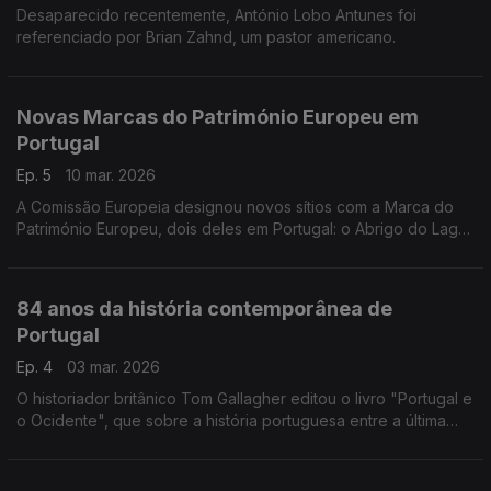
Desaparecido recentemente, António Lobo Antunes foi
referenciado por Brian Zahnd, um pastor americano.
Novas Marcas do Património Europeu em
Portugal
Ep. 5
10 mar. 2026
A Comissão Europeia designou novos sítios com a Marca do
Património Europeu, dois deles em Portugal: o Abrigo do Lagar
Velho e a Casa da Concessão de Évora Monte.
84 anos da história contemporânea de
Portugal
Ep. 4
03 mar. 2026
O historiador britânico Tom Gallagher editou o livro "Portugal e
o Ocidente", que sobre a história portuguesa entre a última
decada do século 19 e a Revolução de Abril.