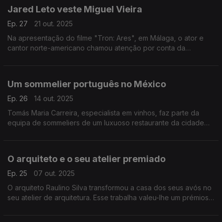
Jared Leto veste Miguel Vieira
Ep. 27
21 out. 2025
Na apresentação do filme "Tron: Ares", em Málaga, o ator e
cantor norte-americano chamou atenção por conta da
indumentária, um look assinado pelo estilista português Miguel
Vieira.
Um sommelier português no México
Ep. 26
14 out. 2025
Tomás Maria Carreira, especialista em vinhos, faz parte da
equipa de sommeliers de um luxuoso restaurante da cidade
do México.
O arquiteto e o seu atelier premiado
Ep. 25
07 out. 2025
O arquiteto Raulino Silva transformou a casa dos seus avós no
seu atelier de arquitetura. Esse trabalha valeu-lhe um prémios
nos Baku Architecture Awards 2025.