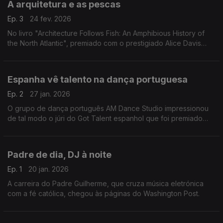
A arquitetura e as pescas
Ep. 3
24 fev. 2026
No livro "Architecture Follows Fish: An Amphibious History of
the North Atlantic", premiado com o prestigiado Alice Davis
Hitchcock Medallion, o arquiteto André Tavares analisa a
ligação entre arquitetura e pescas.
Espanha vê talento na dança portuguesa
Ep. 2
27 jan. 2026
O grupo de dança português AM Dance Studio impressionou
de tal modo o júri do Got Talent espanhol que foi premiado
com o botão dourado.
Padre de dia, DJ à noite
Ep. 1
20 jan. 2026
A carreira do Padre Guilherme, que cruza música eletrónica
com a fé católica, chegou às páginas do Washington Post.