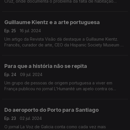
Cruz, onde documenta o problema da falta de habitação
digna.
Guillaume Kientz e a arte portuguesa
Ep. 25
16 jul. 2024
Um artigo da Revista Visão dá destaque a Guillaume Kientz.
Francês, curador de arte, CEO da Hispanic Society Museum &
Library e apaixonado pela arte portuguesa.
Para que a história não se repita
Ep. 24
09 jul. 2024
Um grupo de pessoas de origem portuguesa a viver em
França publicou no jornal L'Humanité um apelo contra os
perigos da extrema-direita, antes da segunda volta das
eleições legislativas francesas.
Do aeroporto do Porto para Santiago
Ep. 23
02 jul. 2024
O jornal La Voz de Galicia conta como cada vez mais