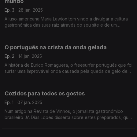
mundo
Ep. 3
28 jan. 2025
A luso-americana Maria Lawton tem vindo a divulgar a cultura
gastronómica das suas raiz através do seu site e de um
programa na televisão pública americana.
O português na crista da onda gelada
Ep. 2
14 jan. 2025
A história de Eurico Romaguera, o freesurfer português que foi
surfar uma improvável onda causada pela queda de gelo de
um glaciar, pelos olhos de um espanhol.
Cozidos para todos os gostos
Ep. 1
07 jan. 2025
Num artigo na Revista de Vinhos, o jornalista gastronómico
brasileiro JA Dias Lopes disserta sobre estes preparados, que,
em Portugal, até se converteu num dos pratos mais
tradicionais.