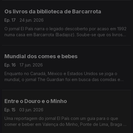
Os livros da biblioteca de Barcarrota
Ep. 17
24 jun. 2026
O jornal El País narra o legado descoberto por acaso em 1992
numa casa em Barcarrota (Badajoz). Soube-se que os livros
foram escondidos no séc. XVI por um nobre português tido
como ímpio e sodomita pela Inquisição.
Mundial dos comes e bebes
Ep. 16
17 jun. 2026
Enquanto no Canadá, México e Estados Unidos se joga o
mundial, o jornal The Guardian foi em busca das comidas e
bebidas desses países. Portugal tem... petiscos.
Entre o Douro e o Minho
Ep. 15
03 jun. 2026
Uma reportagem do jornal El País com um guia para o que
comer e beber em Valença do Minho, Ponte de Lima, Braga e
Viana do Castelo, onde se incluiu o vinho verde sem qualquer