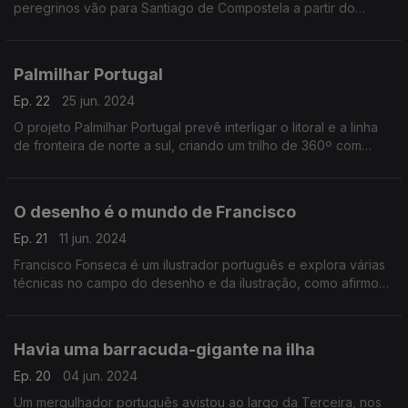
peregrinos vão para Santiago de Compostela a partir do
aeroporto do Porto.
Palmilhar Portugal
Ep. 22
25 jun. 2024
O projeto Palmilhar Portugal prevê interligar o litoral e a linha
de fronteira de norte a sul, criando um trilho de 360º com
cerca de 3000 km. A Forbes diz que será o maior percurso
pedestre circular do mundo.
O desenho é o mundo de Francisco
Ep. 21
11 jun. 2024
Francisco Fonseca é um ilustrador português e explora várias
técnicas no campo do desenho e da ilustração, como afirmou
em entrevista ao blog da especialista Kathy Temean.
Havia uma barracuda-gigante na ilha
Ep. 20
04 jun. 2024
Um mergulhador português avistou ao largo da Terceira, nos