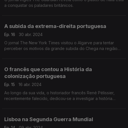
a conquistar os paladares britânicos.
A subida da extrema-direita portuguesa
Ep. 16
30 abr. 2024
O jornal The New York Times visitou o Algarve para tentar
perceber os motivos da grande subida do Chega na região
nas eleições legislativas de 2024.
O francês que contou a História da
colonização portuguesa
Ep. 15
16 abr. 2024
Ao longo da sua vida, o historiador francês René Pélissier,
recentemente falecido, dedicou-se a investigar a história
colonial portuguesa e dos países lusófonos africanos.
Lisboa na Segunda Guerra Mundial
Ep. 14
09 abr. 2024