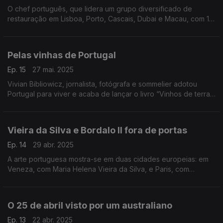
O chef português, que lidera um grupo diversificado de
restauração em Lisboa, Porto, Cascais, Dubai e Macau, com 14
restaurantes e um resort, foi entrevistado pelo site italiano
Reporter Gourmet.
Pelas vinhas de Portugal
Ep. 15
27 mai. 2025
Vivian Bibliowicz, jornalista, fotógrafa e sommelier adotou
Portugal para viver e acaba de lançar o livro “Vinhos de terras
de tempo” no qual procura retratar dezenas de produtores
nacionais de todas as regiões vinícolas, as histórias de
tradição e inovação mas, sobretudo, a imensa paixão pelo
Vieira da Silva e Bordalo II fora de portas
vinho.
O livro pode ser encomendado em
Ep. 14
29 abr. 2025
https://vivianbibliowicz.com/echoes-of-the-land/
A arte portuguesa mostra-se em duas cidades europeias: em
Veneza, com Maria Helena Vieira da Silva, e Paris, com
Bordalo II.
O 25 de abril visto por um australiano
Ep. 13
22 abr. 2025