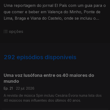
Uma reportagem do jornal El País com um guia para o
que comer e beber em Valença do Minho, Ponte de
Lima, Braga e Viana do Castelo, onde se incluiu o
vinho verde sem qualquer adstringência.
opções
292
episódios disponíveis
923902
886946
854952
825887
798141
765839
744659
722065
Uma voz lusófona entre os 40 maiores do
mundo
Ep. 21
22 jul. 2026
A revista de música Spin incluiu Cesária Évora numa lista dos
40 músicos mais influentes dos últimos 40 anos.