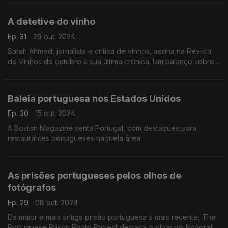
India.
A detetive do vinho
Ep. 31
29 out. 2024
Sarah Ahmed, jornalista e crítica de vinhos, assina na Revista
de Vinhos de outubro a sua última crónica. Um balanço sobre
o presente, o passado e o futuro do vinho português.
Baleia portuguesa nos Estados Unidos
Ep. 30
15 out. 2024
A Boston Magazine senta Portugal, com destaques para
restaurantes portugueses naquela área.
As prisões portugueses pelos olhos de
fotógrafos
Ep. 29
08 out. 2024
Da maior e mais antiga prisão portuguesa à mais recente, The
Portuguese Prison Photo Project destaca o olhar do fotógrafo