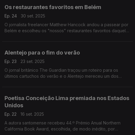
Os restaurantes favoritos em Belém
Ep. 24
30 set. 2025
O jornalista freelancer Matthew Hancock andou a passear por
Belém e escolheu os "nossos" restaurantes favoritos daquela
zona.
Alentejo para o fim do verão
Ep. 23
23 set. 2025
O jornal britânico The Guardian traçou um roteiro para os
últimos cartuchos do verão e o Alentejo mereceu um dos
destaques.
Poetisa Conceição Lima premiada nos Estados
Unidos
Ep. 22
16 set. 2025
A autora santomense recebeu 44.º Prémio Anual Northern
California Book Award, escolhida, de modo inédito, por
unanimidade do júri. A sua poesia em português está traduzida