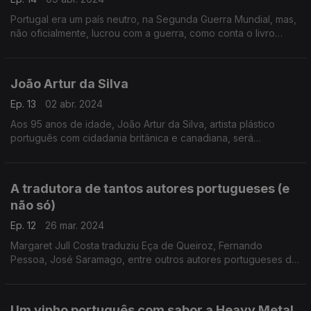
Portugal era um país neutro, na Segunda Guerra Mundial, mas,
não oficialmente, lucrou com a guerra, como conta o livro
"Lisboa II - Os Países Neutros e a Pilhagem Nazi", de Neill
Lochery, agora traduzido para português.
João Artur da Silva
Ep. 13
02 abr. 2024
Aos 95 anos de idade, João Artur da Silva, artista plástico
português com cidadania britânica e canadiana, será
homenageado na Internacional Art Vancouver, no Canadá,
entre 11 e 14 de abril.
A tradutora de tantos autores portugueses (e
não só)
Ep. 12
26 mar. 2024
Margaret Jull Costa traduziu Eça de Queiroz, Fernando
Pessoa, José Saramago, entre outros autores portugueses do
passado e do presente, para inglês.
Um vinho português com sabor a Heavy Metal