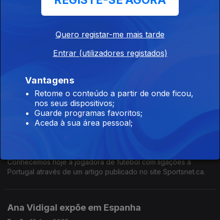
REGISTE-SE AGORA
A escritora Christina Pickard considera o vinho português "um
dos mais baratos do planeta", o que parece ser positivo para
a carteira de muitos, mas pode ter o efeito de depreciação
Quero registar-me mais tarde
para outros.
Entrar (utilizadores registados)
Guia Michelin Portugal 2025
Ep. 8
18 mar. 2025
Vantagens
O guia deste ano contabiliza 46 restaurantes premiados, mas
Retome o conteúdo a partir de onde ficou,
ainda não foi desta que Portugal alcançou a categoria máxima
nos seus dispositivos;
de três estrelas.
Guarde programas favoritos;
Aceda à sua área pessoal;
Melanie Rendeiro Forbes
Ep. 7
11 mar. 2025
Conhecemos hoje a jogadora de futebol com ligações a
Portugal através de um artigo publicado no site Sportsnet.ca.
Ana Vidigal expõe em Espanha