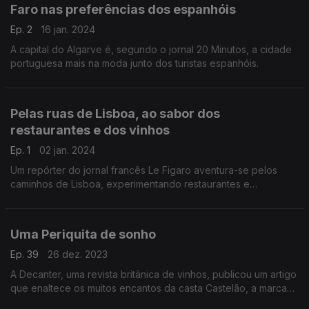
Faro nas preferências dos espanhóis
Ep. 2
16 jan. 2024
A capital do Algarve é, segundo o jornal 20 Minutos, a cidade
portuguesa mais na moda junto dos turistas espanhóis.
Pelas ruas de Lisboa, ao sabor dos
restaurantes e dos vinhos
Ep. 1
02 jan. 2024
Um repórter do jornal francês Le Figaro aventura-se pelos
caminhos de Lisboa, experimentando restaurantes e
surpreendendo-se com os vinhos.
Uma Periquita de sonho
Ep. 39
26 dez. 2023
A Decanter, uma revista britânica de vinhos, publicou um artigo
que enaltece os muitos encantos da casta Castelão, a marca
da região vitivinícola de Setúbal.