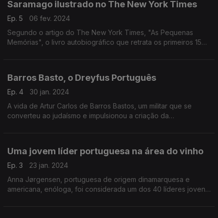
Saramago ilustrado no The New York Times
Ep. 5
06 fev. 2024
Segundo o artigo do The New York Times, "As Pequenas
Memórias", o livro autobiográfico que retrata os primeiros 15
anos da vida de José Saramago, foi inspiração para dois livros
ilustrados para crianças.
Barros Basto, o Dreyfus Português
Ep. 4
30 jan. 2024
A vida de Artur Carlos de Barros Bastos, um militar que se
converteu ao judaísmo e impulsionou a criação da
Comunidade Judaica do Porto, teve a sua vida retratada no
filme "Sefarad", como conta o Jerusalem Post.
Uma jovem líder portuguesa na área do vinho
Ep. 3
23 jan. 2024
Anna Jørgensen, portuguesa de origem dinamarquesa e
americana, enóloga, foi considerada um dos 40 líderes jovens
a ter em atenção em 2024 pela organização Friends of
Europe.