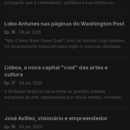
português que é comediante), partilhou a sua história no
podcast "The Heart and Hustle of Portugal", apresentado por
Tony Gonçalves.
Lobo Antunes nas páginas do Washington Post
Ep. 18
08 jul. 2025
"Não É Meia Noite Quem Quer", livro de António Logo Antunes,
foi recentemente traduzido para inglês e mereceu destaque
no Washington Post.
Lisboa, a nova capital "cool” das artes e
cultura
Ep. 17
24 jun. 2025
A Art Basel destaca Lisboa entre as grandes cidades
europeias da arte, impulsionada por novos artistas, nómadas
digitais, museus e fundações que fazem a cultura vibrar.
José Avillez, visionário e empreendedor
Ep. 16
03 jun. 2025