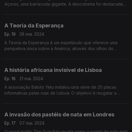
Açores, uma barracuda-gigante. A descoberta foi destacada
no Journal of Fish Biology.
A Teoria da Esperança
Ep. 19
28 mai. 2024
A Teoria da Esperança é um espetáculo que oferece uma
perspetiva única sobre a América, através dos olhos do
mágico português Hélder Guimarães. O artigo está no Los
Angeles Times.
A história africana invisível de Lisboa
Ep. 18
21 mai. 2024
A associação Batoto Yetu instalou uma série de 20 placas
informativas pelas ruas de Lisboa. O objetivo é resgatar a
história africana da cidade. A história deste projeto está num
artigo do The Guardian.
A invasão dos pastéis de nata em Londres
Ep. 17
07 mai. 2024
O jornal inglês The Guardian revela como o pastel de nata está