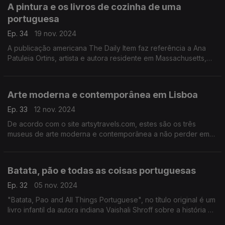
A pintura e os livros de cozinha de uma
portuguesa
Ep. 34
19 nov. 2024
A publicação americana The Daily Item faz referência a Ana
Patuleia Ortins, artista e autora residente em Massachusetts,
que ligou as aguarelas e a culinária portuguesa.
Arte moderna e contemporânea em Lisboa
Ep. 33
12 nov. 2024
De acordo com o site artsytravels.com, estes são os três
museus de arte moderna e contemporânea a não perder em
Lisboa.
Batata, pão e todas as coisas portuguesas
Ep. 32
05 nov. 2024
"Batata, Pao and All Things Portuguese", no título original é um
livro infantil da autora indiana Vaishali Shroff sobre a história da
presença portuguesa na Índia, como conta o jornal Times of