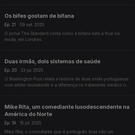
para várias outras línguas.
Os bifes gostam de bifana
Ep. 21
09 set. 2025
O jornal The Standard conta como a bifana está a ficar na
moda, em Londres.
Duas irmãs, dois sistemas de saúde
Ep. 20
22 jul. 2025
O Washington Post relata a história de duas irmãs portuguesas
com artrite reumatoide e a diferença no tratamento médico nos
Estados Unidos e em Portugal.
Mike Rita, um comediante lusodescendente na
América do Norte
Ep. 19
15 jul. 2025
Mike Rita, o comediante que é português (mas não um