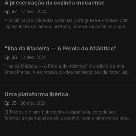
A preservação da cozinha macaense
Ep. 37
17 dez. 2024
A combinação única das cozinhas portuguesa e chinesa, com
ingredientes do mundo lusófono, criaram um património que
Manuela Ferreira está a tentar preservar, como conta a
Associated Press.
"Ilha da Madeira — A Pérola do Atlântico"
Ep. 36
10 dez. 2024
"Ilha da Madeira — A Pérola do Atlântico" é um livro de Ana
Brites Freitas. A escritora luso-descendente decidiu fazer uma
homenagem aos avós paternos, que nasceram no Funchal,
mas que amaram o Brasil.
Uma plataforma ibérica
Ep. 35
26 nov. 2024
El Trapezio é uma publicação e espanhola, dirigida aos
falantes de português e de espanhol, com o objetivo de criar
uma opinião pública ibérica.