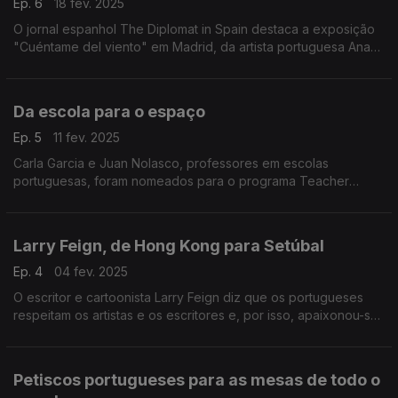
Ep. 6
18 fev. 2025
O jornal espanhol The Diplomat in Spain destaca a exposição
"Cuéntame del viento" em Madrid, da artista portuguesa Ana
Vidigal.
Da escola para o espaço
Ep. 5
11 fev. 2025
Carla Garcia e Juan Nolasco, professores em escolas
portuguesas, foram nomeados para o programa Teacher
Liaison, da Space Foundation.
Larry Feign, de Hong Kong para Setúbal
Ep. 4
04 fev. 2025
O escritor e cartoonista Larry Feign diz que os portugueses
respeitam os artistas e os escritores e, por isso, apaixonou-se
por Portugal. Essa paixão levou-o para Setúbal, após mais de
trinta anos a viver em Hong Kong.
Petiscos portugueses para as mesas de todo o