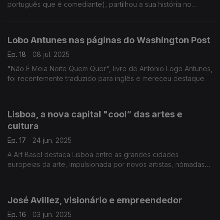
português que é comediante), partilhou a sua história no
podcast "The Heart and Hustle of Portugal", apresentado por
Tony Gonçalves.
Lobo Antunes nas páginas do Washington Post
Ep. 18
08 jul. 2025
"Não É Meia Noite Quem Quer", livro de António Logo Antunes,
foi recentemente traduzido para inglês e mereceu destaque
no Washington Post.
Lisboa, a nova capital "cool” das artes e
cultura
Ep. 17
24 jun. 2025
A Art Basel destaca Lisboa entre as grandes cidades
europeias da arte, impulsionada por novos artistas, nómadas
digitais, museus e fundações que fazem a cultura vibrar.
José Avillez, visionário e empreendedor
Ep. 16
03 jun. 2025