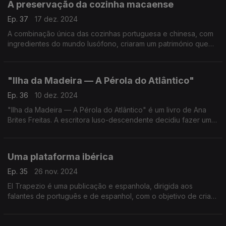
A preservação da cozinha macaense
Ep. 37
17 dez. 2024
A combinação única das cozinhas portuguesa e chinesa, com
ingredientes do mundo lusófono, criaram um património que
Manuela Ferreira está a tentar preservar, como conta a
Associated Press.
"Ilha da Madeira — A Pérola do Atlântico"
Ep. 36
10 dez. 2024
"Ilha da Madeira — A Pérola do Atlântico" é um livro de Ana
Brites Freitas. A escritora luso-descendente decidiu fazer uma
homenagem aos avós paternos, que nasceram no Funchal,
mas que amaram o Brasil.
Uma plataforma ibérica
Ep. 35
26 nov. 2024
El Trapezio é uma publicação e espanhola, dirigida aos
falantes de português e de espanhol, com o objetivo de criar
uma opinião pública ibérica.