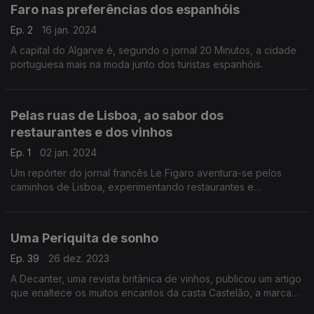
Faro nas preferências dos espanhóis
Ep. 2
16 jan. 2024
A capital do Algarve é, segundo o jornal 20 Minutos, a cidade
portuguesa mais na moda junto dos turistas espanhóis.
Pelas ruas de Lisboa, ao sabor dos
restaurantes e dos vinhos
Ep. 1
02 jan. 2024
Um repórter do jornal francês Le Figaro aventura-se pelos
caminhos de Lisboa, experimentando restaurantes e
surpreendendo-se com os vinhos.
Uma Periquita de sonho
Ep. 39
26 dez. 2023
A Decanter, uma revista britânica de vinhos, publicou um artigo
que enaltece os muitos encantos da casta Castelão, a marca
da região vitivinícola de Setúbal.