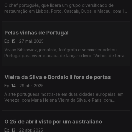
O chef português, que lidera um grupo diversificado de
restauração em Lisboa, Porto, Cascais, Dubai e Macau, com 14
restaurantes e um resort, foi entrevistado pelo site italiano
Reporter Gourmet.
Pelas vinhas de Portugal
Ep. 15
27 mai. 2025
Vivian Bibliowicz, jornalista, fotógrafa e sommelier adotou
Portugal para viver e acaba de lançar o livro “Vinhos de terras
de tempo” no qual procura retratar dezenas de produtores
nacionais de todas as regiões vinícolas, as histórias de
tradição e inovação mas, sobretudo, a imensa paixão pelo
Vieira da Silva e Bordalo II fora de portas
vinho.
O livro pode ser encomendado em
Ep. 14
29 abr. 2025
https://vivianbibliowicz.com/echoes-of-the-land/
A arte portuguesa mostra-se em duas cidades europeias: em
Veneza, com Maria Helena Vieira da Silva, e Paris, com
Bordalo II.
O 25 de abril visto por um australiano
Ep. 13
22 abr. 2025