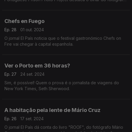
suíço Peter Schulthess e do português Luis Barbosa em sete
prisões portuguesas contemporâneas.
Chefs en Fuego
Ep. 28
01 out. 2024
O jornal El País noticia que o festival gastronómico Chefs on
Fire vai chegar à capital espanhola.
Ver o Porto em 36 horas?
Ep. 27
24 set. 2024
Sim, é possível! Quem o prova é o jornalista de viagens do
New York Times, Seth Sherwood.
A habitação pela lente de Mário Cruz
Ep. 26
17 set. 2024
O jornal El País dá conta do livro "ROOF", do fotógrafo Mário