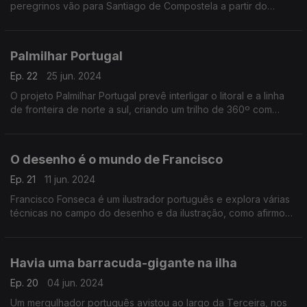
peregrinos vão para Santiago de Compostela a partir do
aeroporto do Porto.
Palmilhar Portugal
Ep. 22
25 jun. 2024
O projeto Palmilhar Portugal prevê interligar o litoral e a linha
de fronteira de norte a sul, criando um trilho de 360º com
cerca de 3000 km. A Forbes diz que será o maior percurso
pedestre circular do mundo.
O desenho é o mundo de Francisco
Ep. 21
11 jun. 2024
Francisco Fonseca é um ilustrador português e explora várias
técnicas no campo do desenho e da ilustração, como afirmou
em entrevista ao blog da especialista Kathy Temean.
Havia uma barracuda-gigante na ilha
Ep. 20
04 jun. 2024
Um mergulhador português avistou ao largo da Terceira, nos