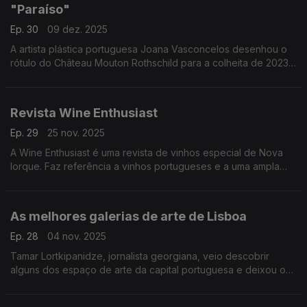
"Paraíso"
Ep. 30
09 dez. 2025
A artista plástica portuguesa Joana Vasconcelos desenhou o
rótulo do Château Mouton Rothschild para a colheita de 2023,
juntando-se a uma lista de artistas desde 1945.
A obra intitula-se "Paraíso".
Revista Wine Enthusiast
Ep. 29
25 nov. 2025
A Wine Enthusiast é uma revista de vinhos especial de Nova
Iorque. Faz referência a vinhos portugueses e a uma ampla
reportagem sobre o Douro e o Alentejo.
As melhores galerias de arte de Lisboa
Ep. 28
04 nov. 2025
Tamar Lortkipanidze, jornalista georgiana, veio descobrir
alguns dos espaço de arte da capital portuguesa e deixou o
relato num artigo no Observer.