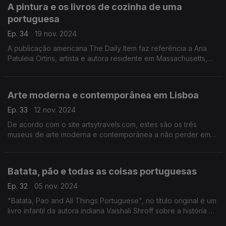
A pintura e os livros de cozinha de uma
portuguesa
Ep. 34
19 nov. 2024
A publicação americana The Daily Item faz referência a Ana
Patuleia Ortins, artista e autora residente em Massachusetts,
que ligou as aguarelas e a culinária portuguesa.
Arte moderna e contemporânea em Lisboa
Ep. 33
12 nov. 2024
De acordo com o site artsytravels.com, estes são os três
museus de arte moderna e contemporânea a não perder em
Lisboa.
Batata, pão e todas as coisas portuguesas
Ep. 32
05 nov. 2024
"Batata, Pao and All Things Portuguese", no título original é um
livro infantil da autora indiana Vaishali Shroff sobre a história da
presença portuguesa na Índia, como conta o jornal Times of