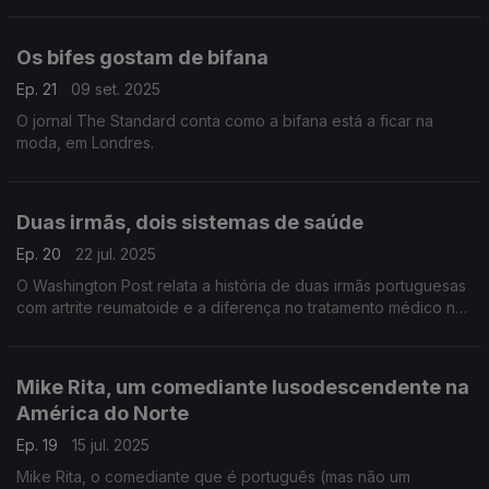
para várias outras línguas.
Os bifes gostam de bifana
Ep. 21
09 set. 2025
O jornal The Standard conta como a bifana está a ficar na
moda, em Londres.
Duas irmãs, dois sistemas de saúde
Ep. 20
22 jul. 2025
O Washington Post relata a história de duas irmãs portuguesas
com artrite reumatoide e a diferença no tratamento médico nos
Estados Unidos e em Portugal.
Mike Rita, um comediante lusodescendente na
América do Norte
Ep. 19
15 jul. 2025
Mike Rita, o comediante que é português (mas não um