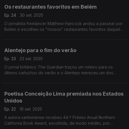
Os restaurantes favoritos em Belém
Ep. 24
30 set. 2025
O jornalista freelancer Matthew Hancock andou a passear por
Belém e escolheu os "nossos" restaurantes favoritos daquela
zona.
Alentejo para o fim do verão
Ep. 23
23 set. 2025
O jornal britânico The Guardian traçou um roteiro para os
últimos cartuchos do verão e o Alentejo mereceu um dos
destaques.
Poetisa Conceição Lima premiada nos Estados
Unidos
Ep. 22
16 set. 2025
A autora santomense recebeu 44.º Prémio Anual Northern
California Book Award, escolhida, de modo inédito, por
unanimidade do júri. A sua poesia em português está traduzida