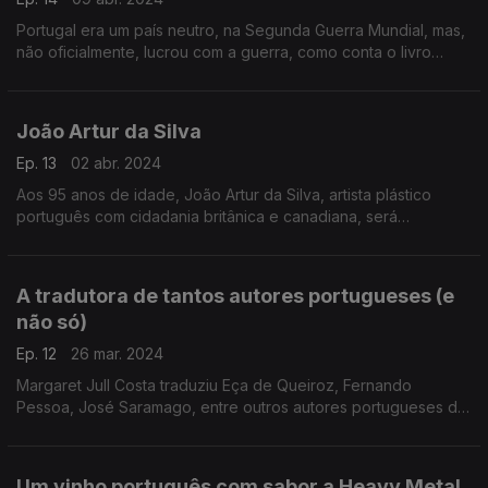
Portugal era um país neutro, na Segunda Guerra Mundial, mas,
não oficialmente, lucrou com a guerra, como conta o livro
"Lisboa II - Os Países Neutros e a Pilhagem Nazi", de Neill
Lochery, agora traduzido para português.
João Artur da Silva
Ep. 13
02 abr. 2024
Aos 95 anos de idade, João Artur da Silva, artista plástico
português com cidadania britânica e canadiana, será
homenageado na Internacional Art Vancouver, no Canadá,
entre 11 e 14 de abril.
A tradutora de tantos autores portugueses (e
não só)
Ep. 12
26 mar. 2024
Margaret Jull Costa traduziu Eça de Queiroz, Fernando
Pessoa, José Saramago, entre outros autores portugueses do
passado e do presente, para inglês.
Um vinho português com sabor a Heavy Metal