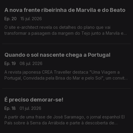
A nova frente ribeirinha de Marvila e do Beato
Ep. 20
15 jul. 2026
O site e-architect revela os detalhes do plano que vai
transformar a paisagem da margem do Tejo junto a Marvila e
ao Beato.
Quando o sol nascente chega a Portugal
Ep. 19
08 jul. 2026
A revista japonesa CREA Traveller destaca "Uma Viagem a
Portugal, Convidada pela Brisa do Mar e pelo Sol", um convite
aos leitores a descobrirem várias regiões do país, destacando
a cultura, a história e a gastronomia.
É preciso demorar-se!
Ep. 18
01 jul. 2026
A partir de uma frase de José Saramago, o jornal espanhol El
País sobre à Serra da Arrábida e parte à descoberta de
Setúbal.