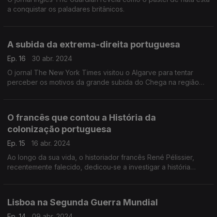
a conquistar os paladares britânicos.
A subida da extrema-direita portuguesa
Ep. 16
30 abr. 2024
O jornal The New York Times visitou o Algarve para tentar
perceber os motivos da grande subida do Chega na região
nas eleições legislativas de 2024.
O francês que contou a História da
colonização portuguesa
Ep. 15
16 abr. 2024
Ao longo da sua vida, o historiador francês René Pélissier,
recentemente falecido, dedicou-se a investigar a história
colonial portuguesa e dos países lusófonos africanos.
Lisboa na Segunda Guerra Mundial
Ep. 14
09 abr. 2024