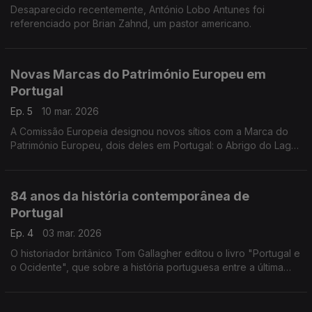
Desaparecido recentemente, António Lobo Antunes foi
referenciado por Brian Zahnd, um pastor americano.
Novas Marcas do Património Europeu em
Portugal
Ep. 5
10 mar. 2026
A Comissão Europeia designou novos sítios com a Marca do
Património Europeu, dois deles em Portugal: o Abrigo do Lagar
Velho e a Casa da Concessão de Évora Monte.
84 anos da história contemporânea de
Portugal
Ep. 4
03 mar. 2026
O historiador britânico Tom Gallagher editou o livro "Portugal e
o Ocidente", que sobre a história portuguesa entre a última
decada do século 19 e a Revolução de Abril.