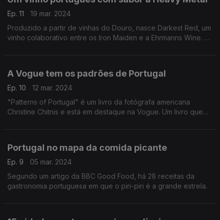
Ep. 11
19 mar. 2024
Produzido a partir de vinhas do Douro, nasce Darkest Red, um
vinho colaborativo entre os Iron Maiden e a Ehrmanns Wine. O
destaque é dado pela Gambero Rosso, uma revista de vinhos
italiana.
A Vogue tem os padrões de Portugal
Ep. 10
12 mar. 2024
"Patterns of Portugal" é um livro da fotógrafa americana
Christine Chitnis e está em destaque na Vogue. Um livro que
explora as cores e os padrões da arquitetura e das paisagens
portuguesas.
Portugal no mapa da comida picante
Ep. 9
05 mar. 2024
Segundo um artigo da BBC Good Food, há 28 receitas da
gastronomia portuguesa em que o piri-piri é a grande estrela.