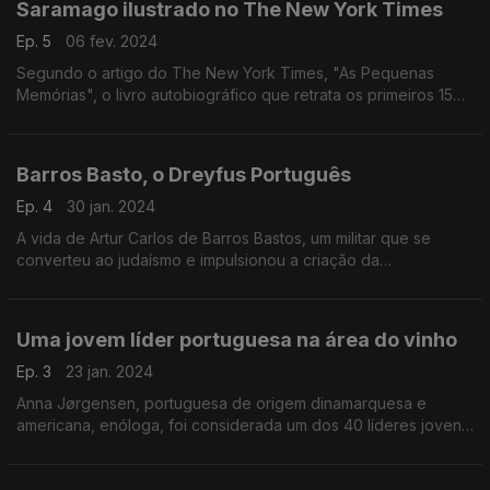
Saramago ilustrado no The New York Times
Ep. 5
06 fev. 2024
Segundo o artigo do The New York Times, "As Pequenas
Memórias", o livro autobiográfico que retrata os primeiros 15
anos da vida de José Saramago, foi inspiração para dois livros
ilustrados para crianças.
Barros Basto, o Dreyfus Português
Ep. 4
30 jan. 2024
A vida de Artur Carlos de Barros Bastos, um militar que se
converteu ao judaísmo e impulsionou a criação da
Comunidade Judaica do Porto, teve a sua vida retratada no
filme "Sefarad", como conta o Jerusalem Post.
Uma jovem líder portuguesa na área do vinho
Ep. 3
23 jan. 2024
Anna Jørgensen, portuguesa de origem dinamarquesa e
americana, enóloga, foi considerada um dos 40 líderes jovens
a ter em atenção em 2024 pela organização Friends of
Europe.