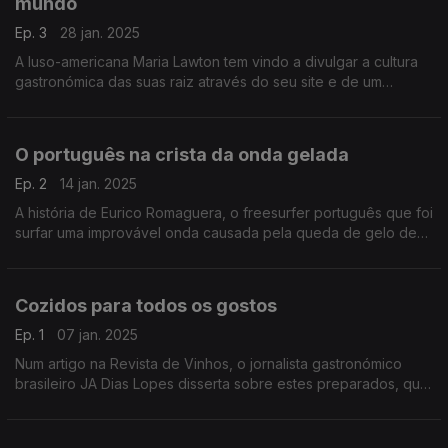
mundo
Ep. 3
28 jan. 2025
A luso-americana Maria Lawton tem vindo a divulgar a cultura
gastronómica das suas raiz através do seu site e de um
programa na televisão pública americana.
O português na crista da onda gelada
Ep. 2
14 jan. 2025
A história de Eurico Romaguera, o freesurfer português que foi
surfar uma improvável onda causada pela queda de gelo de
um glaciar, pelos olhos de um espanhol.
Cozidos para todos os gostos
Ep. 1
07 jan. 2025
Num artigo na Revista de Vinhos, o jornalista gastronómico
brasileiro JA Dias Lopes disserta sobre estes preparados, que,
em Portugal, até se converteu num dos pratos mais
tradicionais.