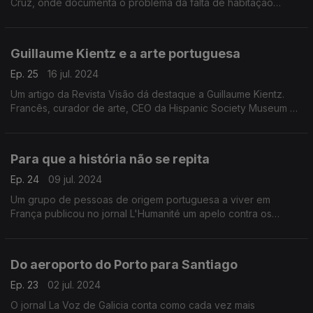
Cruz, onde documenta o problema da falta de habitação
digna.
Guillaume Kientz e a arte portuguesa
Ep. 25
16 jul. 2024
Um artigo da Revista Visão dá destaque a Guillaume Kientz.
Francês, curador de arte, CEO da Hispanic Society Museum &
Library e apaixonado pela arte portuguesa.
Para que a história não se repita
Ep. 24
09 jul. 2024
Um grupo de pessoas de origem portuguesa a viver em
França publicou no jornal L'Humanité um apelo contra os
perigos da extrema-direita, antes da segunda volta das
eleições legislativas francesas.
Do aeroporto do Porto para Santiago
Ep. 23
02 jul. 2024
O jornal La Voz de Galicia conta como cada vez mais