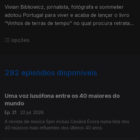
Vivian Bibliowicz, jornalista, fotógrafa e sommelier
adotou Portugal para viver e acaba de lançar o livro
“Vinhos de terras de tempo” no qual procura retratar
dezenas de produtores nacionais de todas as regiões
vinícolas, as histórias de tradição e inovação mas,
opções
sobretudo, a imensa paixão pelo vinho.
O livro pode ser encomendado em
https://vivianbibliowicz.com/echoes-of-the-land/
292
episódios disponíveis
923902
886946
854952
825887
798141
765839
744659
722065
695332
Uma voz lusófona entre os 40 maiores do
mundo
Ep. 21
22 jul. 2026
A revista de música Spin incluiu Cesária Évora numa lista dos
40 músicos mais influentes dos últimos 40 anos.