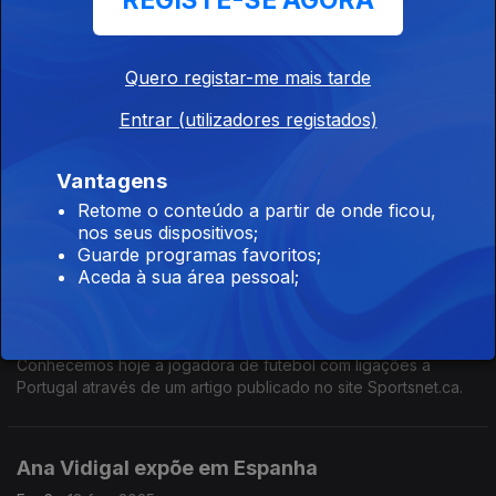
REGISTE-SE AGORA
A escritora Christina Pickard considera o vinho português "um
dos mais baratos do planeta", o que parece ser positivo para
a carteira de muitos, mas pode ter o efeito de depreciação
Quero registar-me mais tarde
para outros.
Entrar (utilizadores registados)
Guia Michelin Portugal 2025
Ep. 8
18 mar. 2025
Vantagens
O guia deste ano contabiliza 46 restaurantes premiados, mas
Retome o conteúdo a partir de onde ficou,
ainda não foi desta que Portugal alcançou a categoria máxima
nos seus dispositivos;
de três estrelas.
Guarde programas favoritos;
Aceda à sua área pessoal;
Melanie Rendeiro Forbes
Ep. 7
11 mar. 2025
Conhecemos hoje a jogadora de futebol com ligações a
Portugal através de um artigo publicado no site Sportsnet.ca.
Ana Vidigal expõe em Espanha