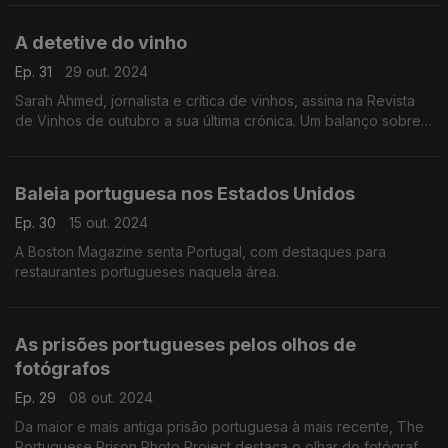
India.
A detetive do vinho
Ep. 31
29 out. 2024
Sarah Ahmed, jornalista e crítica de vinhos, assina na Revista
de Vinhos de outubro a sua última crónica. Um balanço sobre
o presente, o passado e o futuro do vinho português.
Baleia portuguesa nos Estados Unidos
Ep. 30
15 out. 2024
A Boston Magazine senta Portugal, com destaques para
restaurantes portugueses naquela área.
As prisões portugueses pelos olhos de
fotógrafos
Ep. 29
08 out. 2024
Da maior e mais antiga prisão portuguesa à mais recente, The
Portuguese Prison Photo Project destaca o olhar do fotógrafo