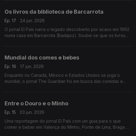
Os livros da biblioteca de Barcarrota
Ep. 17
24 jun. 2026
O jornal El País narra o legado descoberto por acaso em 1992
numa casa em Barcarrota (Badajoz). Soube-se que os livros
foram escondidos no séc. XVI por um nobre português tido
como ímpio e sodomita pela Inquisição.
Mundial dos comes e bebes
Ep. 16
17 jun. 2026
Enquanto no Canadá, México e Estados Unidos se joga o
mundial, o jornal The Guardian foi em busca das comidas e
bebidas desses países. Portugal tem... petiscos.
Entre o Douro e o Minho
Ep. 15
03 jun. 2026
Uma reportagem do jornal El País com um guia para o que
comer e beber em Valença do Minho, Ponte de Lima, Braga e
Viana do Castelo, onde se incluiu o vinho verde sem qualquer