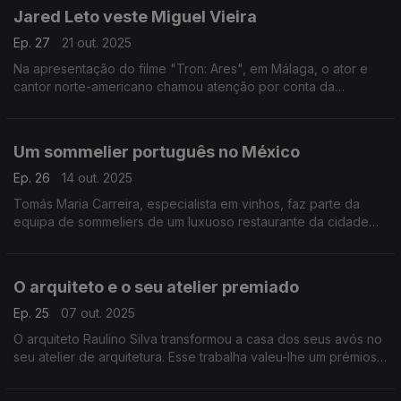
Jared Leto veste Miguel Vieira
Ep. 27
21 out. 2025
Na apresentação do filme "Tron: Ares", em Málaga, o ator e
cantor norte-americano chamou atenção por conta da
indumentária, um look assinado pelo estilista português Miguel
Vieira.
Um sommelier português no México
Ep. 26
14 out. 2025
Tomás Maria Carreira, especialista em vinhos, faz parte da
equipa de sommeliers de um luxuoso restaurante da cidade
do México.
O arquiteto e o seu atelier premiado
Ep. 25
07 out. 2025
O arquiteto Raulino Silva transformou a casa dos seus avós no
seu atelier de arquitetura. Esse trabalha valeu-lhe um prémios
nos Baku Architecture Awards 2025.