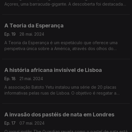
Açores, uma barracuda-gigante. A descoberta foi destacada
no Journal of Fish Biology.
A Teoria da Esperança
Ep. 19
28 mai. 2024
A Teoria da Esperança é um espetáculo que oferece uma
perspetiva única sobre a América, através dos olhos do
mágico português Hélder Guimarães. O artigo está no Los
Angeles Times.
A história africana invisível de Lisboa
Ep. 18
21 mai. 2024
A associação Batoto Yetu instalou uma série de 20 placas
informativas pelas ruas de Lisboa. O objetivo é resgatar a
história africana da cidade. A história deste projeto está num
artigo do The Guardian.
A invasão dos pastéis de nata em Londres
Ep. 17
07 mai. 2024
O jornal inglês The Guardian revela como o pastel de nata está