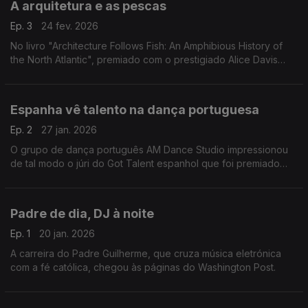
A arquitetura e as pescas
Ep. 3
24 fev. 2026
No livro "Architecture Follows Fish: An Amphibious History of
the North Atlantic", premiado com o prestigiado Alice Davis
Hitchcock Medallion, o arquiteto André Tavares analisa a
ligação entre arquitetura e pescas.
Espanha vê talento na dança portuguesa
Ep. 2
27 jan. 2026
O grupo de dança português AM Dance Studio impressionou
de tal modo o júri do Got Talent espanhol que foi premiado
com o botão dourado.
Padre de dia, DJ à noite
Ep. 1
20 jan. 2026
A carreira do Padre Guilherme, que cruza música eletrónica
com a fé católica, chegou às páginas do Washington Post.