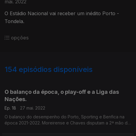
mai. 2022
O Estádio Nacional vai receber um inédito Porto -
Tondela.
opções
154
episódios disponíveis
604082
580497
561649
534874
O balanço da época, o play-off e a Liga das
Nações.
Ep. 18
27 mai. 2022
O balanço do desempenho do Porto, Sporting e Benfica na
época 2021-2022. Moreirense e Chaves disputam a 2ª mão do
play-off. A antevisão do desempenho da Selecção Nacional na
Liga das Nações.