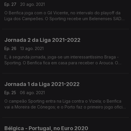
Ep. 27
20 ago. 2021
O Benfica joga com o Gil Vicente, no intervalo do playoff da
Liga dos Campeões. O Sporting recebe um Belenenses SAD
ainda a zeros. O Porto vai ao sempre difícil campo do Marítimo.
Jornada 2 da Liga 2021-2022
Ep. 26
13 ago. 2021
E, à segunda jornada, joga-se um interessantíssimo Braga -
Sporting. O Benfica fica em casa para receber o Arouca. O
Porto vai até Famalicão.
Jornada 1 da Liga 2021-2022
Ep. 25
06 ago. 2021
O campeão Sporting entra na Liga contra o Vizela; o Benfica
vai a Moreira de Cónegos; e o Porto faz o primeiro jogo oficial
da época contra o Belenenses SAD.
Bélgica - Portugal, no Euro 2020