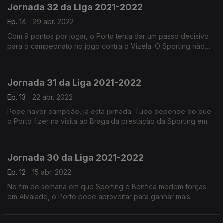
Jornada 32 da Liga 2021-2022
Ep. 14
29 abr. 2022
Com 9 pontos por jogar, o Porto tenta dar um passo decisivo
para o campeonato no jogo contra o Vizela. O Sporting não
desiste, na receção ao Gil Vicente. O Benfica passa pelo
campo do Marítimo.
Jornada 31 da Liga 2021-2022
Ep. 13
22 abr. 2022
Pode haver campeão, já esta jornada. Tudo depende do que
o Porto fizer na visita ao Braga da prestação da Sporting em
casa do Boavista. O Benfica recebe o Famalicão.
Jornada 30 da Liga 2021-2022
Ep. 12
15 abr. 2022
No fim de semana em que Sporting e Benfica medem forças
em Alvalade, o Porto pode aproveitar para ganhar mais
distância no primeiro lugar.