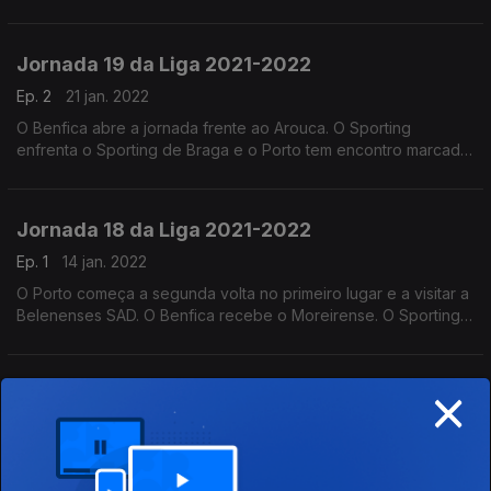
marcado com o Gil Vicente. O Sporting fecha a jornada contra
o Belenenses SAD.
Jornada 19 da Liga 2021-2022
Ep. 2
21 jan. 2022
O Benfica abre a jornada frente ao Arouca. O Sporting
enfrenta o Sporting de Braga e o Porto tem encontro marcado
com o Famalicão.
Jornada 18 da Liga 2021-2022
Ep. 1
14 jan. 2022
O Porto começa a segunda volta no primeiro lugar e a visitar a
Belenenses SAD. O Benfica recebe o Moreirense. O Sporting
vai a Vizela.
×
Jornada 16 da Liga 2021-2022
Ep. 42
24 dez. 2021
Depois do "ensaio-a-contar-para-a-Taça-de-Portugal", Porto
e Benfica voltou a encontrar-se para o campeonato. Quem