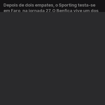
Depois de dois empates, o Sporting testa-se
em Faro, na jornada 27. O Benfica vive um dos
melhores momentos da época e recebe o Gil
Vicente. A fechar a jornada, o Porto visita o
Nacional e tenta esquecer a eliminação da
Liga dos Campeões.
16 abr. 2021
Faltam 9 jornadas, no campeonato 2020-2021.
Porto e Benfica jogam fora (com Tondela e
Paços de Ferreira, respetivamente), o Sporting
recebe o Famalicão.
09 abr. 2021
O campeonato volta a mexer, com a jornada