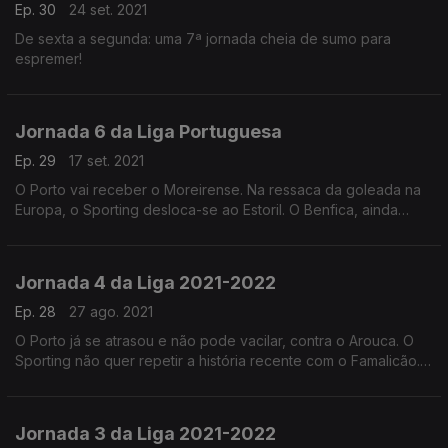
Ep. 30
24 set. 2021
De sexta a segunda: uma 7ª jornada cheia de sumo para
espremer!
Jornada 6 da Liga Portuguesa
Ep. 29
17 set. 2021
O Porto vai receber o Moreirense. Na ressaca da goleada na
Europa, o Sporting desloca-se ao Estoril. O Benfica, ainda
invicto joga na Luz com o Boavista.
Jornada 4 da Liga 2021-2022
Ep. 28
27 ago. 2021
O Porto já se atrasou e não pode vacilar, contra o Arouca. O
Sporting não quer repetir a história recente com o Famalicão.
O Benfica já está na Liga dos Campeões e, agora, é tempo de
Tondela.
Jornada 3 da Liga 2021-2022