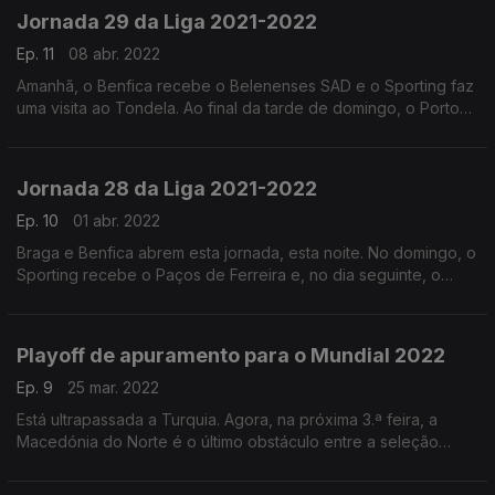
Jornada 29 da Liga 2021-2022
Ep. 11
08 abr. 2022
Amanhã, o Benfica recebe o Belenenses SAD e o Sporting faz
uma visita ao Tondela. Ao final da tarde de domingo, o Porto
joga no campo do Vitória de Guimarães.
Jornada 28 da Liga 2021-2022
Ep. 10
01 abr. 2022
Braga e Benfica abrem esta jornada, esta noite. No domingo, o
Sporting recebe o Paços de Ferreira e, no dia seguinte, o
Santa Clara vai ao Dragão testar a invencibilidade do Porto.
Playoff de apuramento para o Mundial 2022
Ep. 9
25 mar. 2022
Está ultrapassada a Turquia. Agora, na próxima 3.ª feira, a
Macedónia do Norte é o último obstáculo entre a seleção
portuguesa e o Mundial 2022.