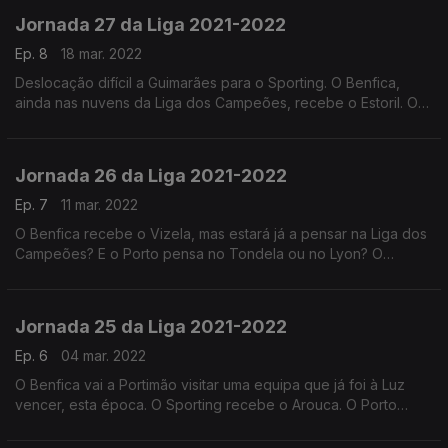
Jornada 27 da Liga 2021-2022
Ep. 8
18 mar. 2022
Deslocação difícil a Guimarães para o Sporting. O Benfica,
ainda nas nuvens da Liga dos Campeões, recebe o Estoril. O
Porto visita o Boavista para o derby da cidade.
Jornada 26 da Liga 2021-2022
Ep. 7
11 mar. 2022
O Benfica recebe o Vizela, mas estará já a pensar na Liga dos
Campeões? E o Porto pensa no Tondela ou no Lyon? O
Sporting viaja até Moreira de Cónegos, na 2.ª feira.
Jornada 25 da Liga 2021-2022
Ep. 6
04 mar. 2022
O Benfica vai a Portimão visitar uma equipa que já foi à Luz
vencer, esta época. O Sporting recebe o Arouca. O Porto
desloca-se a Paços de Ferreira para um jogo que pode agitar
fantasmas antigos.