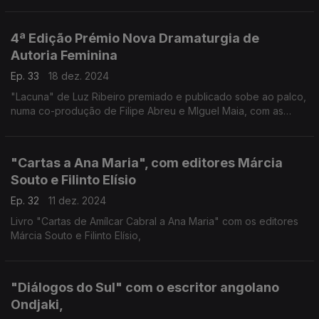
desafio a que se propôs o economista Braima Mané e o
ilustrador Fernando Júlio.
4ª Edição Prémio Nova Dramaturgia de
Autoria Feminina
Ep. 33
18 dez. 2024
"Lacuna" de Luz Ribeiro premiado e publicado sobe ao palco,
numa co-produção de Filipe Abreu e MIguel Maia, com as
actrizes Oani D'Alva e Indi Mateta e Joyce Sousa
"Cartas a Ana Maria", com editores Márcia
Souto e Filinto Elísio
Ep. 32
11 dez. 2024
Livro "Cartas de Amílcar Cabral a Ana Maria" com os editores
Márcia Souto e Filinto Elísio,
"Diálogos do Sul" com o escritor angolano
Ondjaki,