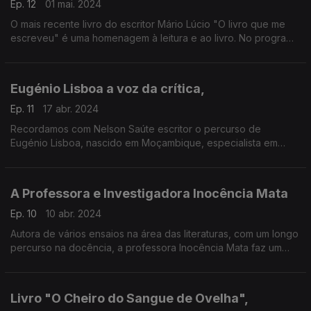
Ep. 12
01 mai. 2024
O mais recente livro do escritor Mário Lúcio "O livro que me
escreveu" é uma homenagem à leitura e ao livro. No programa
desta semana partilhamos momentos do lançamento desta
novela já disponível nas livrarias
Eugénio Lisboa a voz da crítica,
Ep. 11
17 abr. 2024
Recordamos com Nelson Saúte escritor o percurso de
Eugénio Lisboa, nascido em Moçambique, especialista em
José Régio e que deixou uma vasta obra dentro da área do
ensaio, da crítica literária, poesia, diário e memórias.
A Professora e Investigadora Inocência Mata
Ep. 10
10 abr. 2024
Autora de vários ensaios na área das literaturas, com um longo
percurso na docência, a professora Inocência Mata faz um
retrato do que foram estes anos em Portugal como mulher
negra.
Livro "O Cheiro do Sangue de Ovelha",