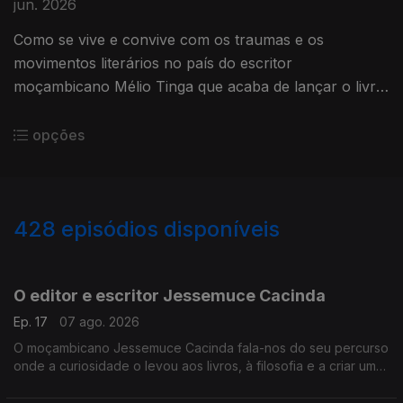
jun. 2026
Como se vive e convive com os traumas e os
movimentos literários no país do escritor
moçambicano Mélio Tinga que acaba de lançar o livro
"Névoa na Sala"
opções
428
episódios disponíveis
914825
884244
853469
817299
792476
758159
O editor e escritor Jessemuce Cacinda
Ep. 17
07 ago. 2026
O moçambicano Jessemuce Cacinda fala-nos do seu percurso
onde a curiosidade o levou aos livros, à filosofia e a criar uma
editora... a Ethale Publishing