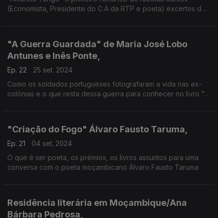
(Economista, Presidente do C.A da RTP e poeta) excertos do
lançamento com a apresentação da escritora Dulce Cardoso.
"A Guerra Guardada" de Maria José Lobo
Antunes e Inês Ponte,
Ep. 22
25 set. 2024
Como os soldados portugueses fotografaram a vida nas ex-
colónias e o que resta dessa guerra para conhecer no livro "A
Guerra Guardada" numa conversa com as investigadoras Maria
José Lobo Antunes e Inês Ponte
"Criação do Fogo" Álvaro Fausto Taruma,
Ep. 21
04 set. 2024
O que é ser poeta, os prémios, os livros assuntos para uma
conversa com o poeta moçambicano Álvaro Fausto Taruma
Residência literária em Moçambique/Ana
Bárbara Pedrosa,