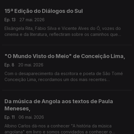
15ª Edição do Diálogos do Sul
Ep. 13
27 mai. 2026
Elisângela Rita, Fábio Silva e Vicente Alves do Ó, vozes do
cinema e da literatura, reflectiram sobre os caminhos que
escolheram para a construção das suas manifestações
artísticas
"O Mundo Visto do Meio" de Conceição Lima,
Ep. 8
20 mai. 2026
Com o desaparecimento da escritora e poeta de São Tomé
Conceição Lima, recordamos um dos mais recentes
lançamentos, do livro "O mundo visto do meio", em Lisboa e
que contou com a presença da autora
Da música de Angola aos textos de Paula
Meneses,
Ep. 11
06 mai. 2026
Albino Carlos dá-nos a conhecer "A história da música
angolana" em livro e somos convidados a conhecer o