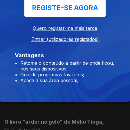
Conversamos também com o escritor Mia Couto.
REGISTE-SE AGORA
"O Tempo do cão" Antonio Jorge Gonçalves e
Ondjaki,
Quero registar-me mais tarde
Ep. 8
19 mar. 2025
Entrar (utilizadores registados)
"O Tempo do cão" uma novela gráfica que junta o ilustrador
António Jorge Gonçalves e o escritor Ondjaki
Vantagens
Retome o conteúdo a partir de onde ficou,
nos seus dispositivos;
As Fábulas da Guiné Bissau por Francisco
Guarde programas favoritos;
Conduto de Pina,
Aceda à sua área pessoal;
Ep. 7
06 mar. 2025
Preservar a cultura e as tradições guineenses é o objectivo do
poeta Francisco Conduto de Pina fazendo recolha em livro
das tradições dos contadores do país.
O livro "arder no gelo" de Mélio Tinga,