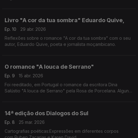
pensamento e trabalho desenvolvido pela antropóloga Ana
Paula Meneses na edição do livro póstumo "Moçambique e o
Sul Global"
Livro "A cor da tua sombra" Eduardo Quive,
Ep. 10
29 abr. 2026
Reflexões sobre o romance "A cor da tua sombra" com o seu
autor, Eduardo Quive, poeta e jornalista moçambicano.
O romance "A louca de Serrano"
Ep. 9
15 abr. 2026
Foi reeditado, em Portugal o romance da escritora Dina
Salústio "A louca de Serrano" pela Rosa de Porcelana. Alguns
momentos do sessão de lançamento
14ª edição dos Dialogos do Sul
Ep. 8
25 mar. 2026
Cartografias poéticas:Expressões em diferentes corpos
com Ruben Zacarias e Karen David