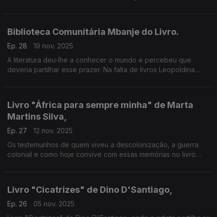
que falam esses mundos é o que nos conta Walter DeMirci.
Biblioteca Comunitária Mbanje do Livro.
Ep. 28
19 nov. 2025
A literatura deu-lhe a conhecer o mundo e percebeu que
deveria partilhar esse prazer. Na falta de livros Leopoldina
Fekayamale criou a biblioteca comunitária Mbanje do Livro.
Livro "África para sempre minha" de Marta
Martins Silva,
Ep. 27
12 nov. 2025
Os testemunhos de quem viveu a descolonização, a guerra
colonial e como hoje convive com essas memórias no livro
"África (para sempre) Minha" de Marta Martins Silva.
Livro "Cicatrizes" de Dino D'Santiago,
Ep. 26
05 nov. 2025