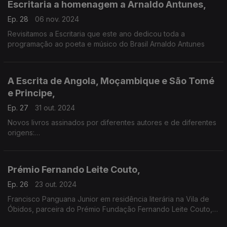
Escritaria a homenagem a Arnaldo Antunes,
Ep. 28
06 nov. 2024
Revisitamos a Escritaria que este ano dedicou toda a
programação ao poeta e músico do Brasil Arnaldo Antunes
A Escrita de Angola, Moçambique e São Tomé
e Principe,
Ep. 27
31 out. 2024
Novos livros assinados por diferentes autores e de diferentes
origens:
José Eduardo Agualusa, Almiro Lobo e Gerhard Seibert
Prémio Fernando Leite Couto,
Ep. 26
23 out. 2024
Francisco Panguana Junior em residência literária na Vila de
Óbidos, parceira do Prémio Fundação Fernando Leite Couto,
aproveitou a sua presença no Fólio para falar do seu livro e