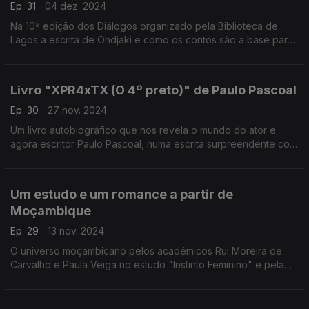
Ep. 31
04 dez. 2024
Na 10ª edição dos Diálogos organizado pela Biblioteca de
Lagos a escrita de Ondjaki e como os contos são a base para
a sua literatura
Livro "XPR4xTX (O 4º preto)" de Paulo Pascoal
Ep. 30
27 nov. 2024
Um livro autobiográfico que nos revela o mundo do ator e
agora escritor Paulo Pascoal, numa escrita surpreendente com
dinâmicas de um livro de ficção. Falamos de "O quarto preto"
Um estudo e um romance a partir de
Moçambique
Ep. 29
13 nov. 2024
O universo moçambicano pelos académicos Rui Moreira de
Carvalho e Paula Veiga no estudo "Instinto Feminino" e pela
ficção de Mia Couto no romance "A Cegueira do Rio".