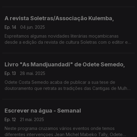
Soto, responsáveis pelas criação do evento
A revista Soletras/Associação Kulemba,
Ep. 14
04 jun. 2025
Espreitamos algumas novidades literárias moçambicanas
desde a edição da revista de cultura Soletras com o editor e
escritor Dany Wambire e também o mais recente livro do
jornalista Luís Loforte com o título "Ombro, Arma"
Livro "As Mandjuandadi" de Odete Semedo,
Ep. 13
28 mai. 2025
Odete Costa Semedo acaba de publicar a sua tese de
doutoramento que retrata as tradições das Cantigas de Mulher
na Guiné Bissau e a sua função na sociedade do seu país.
Recordamos o fotógrafo brasileiro Sebastião Salgado
Escrever na água - Semanal
Ep. 12
21 mai. 2025
Neste programa cruzamos vários eventos onde temos
diferentes intervençoes Jean Michel Mabeko Tally, Odete