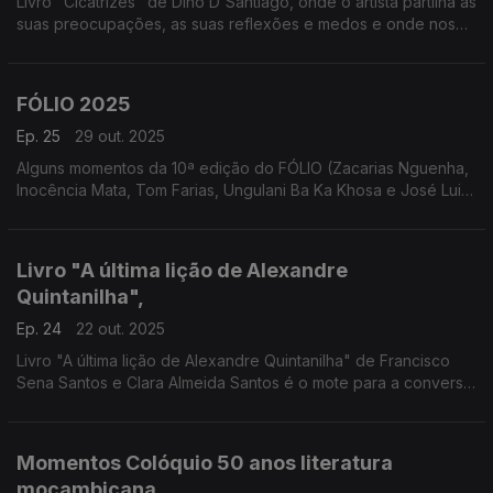
Livro "Cicatrizes" de Dino D'Santiago, onde o artista partilha as
suas preocupações, as suas reflexões e medos e onde nos
convida também a conhecer o seu percurso.
FÓLIO 2025
Ep. 25
29 out. 2025
Alguns momentos da 10ª edição do FÓLIO (Zacarias Nguenha,
Inocência Mata, Tom Farias, Ungulani Ba Ka Khosa e José Luiz
Tavares)
Livro "A última lição de Alexandre
Quintanilha",
Ep. 24
22 out. 2025
Livro "A última lição de Alexandre Quintanilha" de Francisco
Sena Santos e Clara Almeida Santos é o mote para a conversa
com o cientista nascido em Moçambique.
Momentos Colóquio 50 anos literatura
moçambicana