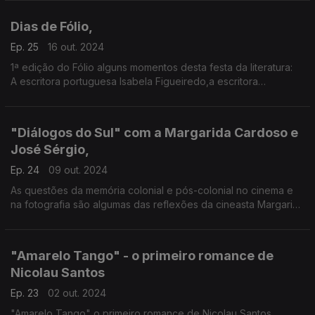
das suas inquietações.
Dias de Fólio,
Ep. 25
16 out. 2024
1ª edição do Fólio alguns momentos desta festa da literatura:
A escritora portuguesa Isabela Figueiredo,a escritora
Conceição Evaristo e a história da Revista Linguará (Maria
José Amorim)
"Diálogos do Sul" com a Margarida Cardoso e
José Sérgio,
Ep. 24
09 out. 2024
As questões da memória colonial e pós-colonial no cinema e
na fotografia são algumas das reflexões da cineasta Margarida
Cardoso e do Fotógrafo José Sérgio nesta 9ª edição dos
"Diálogos do Sul"
"Amarelo Tango" - o primeiro romance de
Nicolau Santos
Ep. 23
02 out. 2024
"Amarelo Tango" o primeiro romance de Nicolau Santos