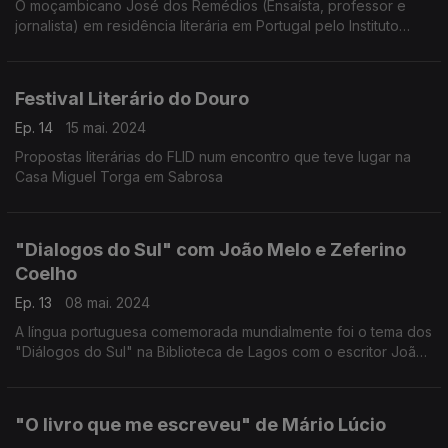
O moçambicano José dos Remédios (Ensaísta, professor e
jornalista) em residência literária em Portugal pelo Instituto
Camões, explica como foi o seu percurso literário e o que
pretende desta residência
Festival Literário do Douro
Ep. 14
15 mai. 2024
Propostas literárias do FLID num encontro que teve lugar na
Casa Miguel Torga em Sabrosa
"Dialogos do Sul" com João Melo e Zeferino
Coelho
Ep. 13
08 mai. 2024
A língua portuguesa comemorada mundialmente foi o tema dos
"Diálogos do Sul" na Biblioteca de Lagos com o escritor João
Melo e o Editor Zeferino Coelho
"O livro que me escreveu" de Mário Lúcio