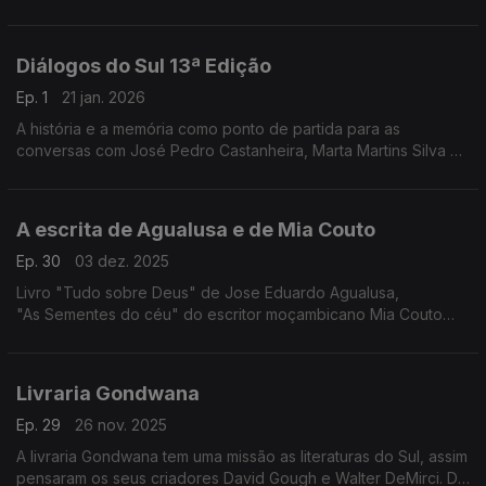
escritores. Espaços criados por Vanderlei Abel, Catarina
Pombo Nabais, Eduardo Quive e Mélio Tinga.
Diálogos do Sul 13ª Edição
Ep. 1
21 jan. 2026
A história e a memória como ponto de partida para as
conversas com José Pedro Castanheira, Marta Martins Silva e
Leopoldina Fekayamale nos Diálogos do Sul
A escrita de Agualusa e de Mia Couto
Ep. 30
03 dez. 2025
Livro "Tudo sobre Deus" de Jose Eduardo Agualusa,
"As Sementes do céu" do escritor moçambicano Mia Couto
com ilustrações de Susa Monteiro.
Livraria Gondwana
Ep. 29
26 nov. 2025
A livraria Gondwana tem uma missão as literaturas do Sul, assim
pensaram os seus criadores David Gough e Walter DeMirci. Do