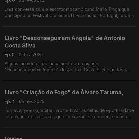
Ep. 6
26 fev. 2025
Uma conversa com o escritor moçambicano Mélio Tinga que
participou no Festival Correntes D'Escritas em Portugal, onde
lançou o livro"arder no gelo"
Livro "Desconseguiram Angola" de António
Costa Silva
Ep. 5
12 fev. 2025
Alguns momentos do lançamento do romance
"Desconseguiram Angola" de António Costa Silva que teve
lugar na UCCLA em Lisboa e que contou com a apresentação
do escritor e Presidente da Administração da RTP Nicolau
Santos
Livro "Criação do Fogo" de Álvaro Taruma,
Ep. 4
05 fev. 2025
Escrever poesia, editar livros e fintar as faltas de oportunidade
são alguns dos assuntos que se cruzam na conversa com o
poeta moçambicano Álvaro Fausto Taruma