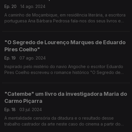
Ep. 20
14 ago. 2024
A caminho de Moçambique, em residência literária, a escritora
portuguesa Ana Bárbara Pedrosa fala-nos dos seus livros e
projetos literários
"O Segredo de Lourenço Marques de Eduardo
Pires Coelho"
Ep. 19
07 ago. 2024
Inspirado pelo mistério do navio Angoche o escritor Eduardo
Pires Coelho escreveu o romance histórico "O Segredo de
Lourenço Marques"
"Catembe" um livro da investigadora Maria do
Carmo Piçarra
Ep. 18
03 jul. 2024
A mentalidade censória da ditadura e o resultado desse
trabalho castrador da arte neste caso do cinema a partir do
trabalho de investigação de Maria do Carmo Piçarra