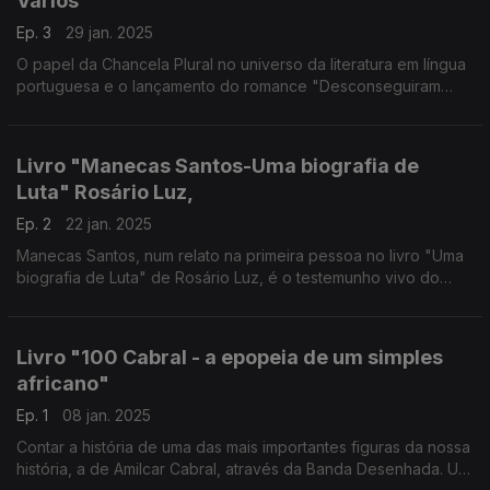
Vários
Ep. 3
29 jan. 2025
O papel da Chancela Plural no universo da literatura em língua
portuguesa e o lançamento do romance "Desconseguiram
Angola" de António Costa Silva, são temas para esta edição
Livro "Manecas Santos-Uma biografia de
Luta" Rosário Luz,
Ep. 2
22 jan. 2025
Manecas Santos, num relato na primeira pessoa no livro "Uma
biografia de Luta" de Rosário Luz, é o testemunho vivo do
processo revolucionário que levou às independências
Livro "100 Cabral - a epopeia de um simples
africano"
Ep. 1
08 jan. 2025
Contar a história de uma das mais importantes figuras da nossa
história, a de Amilcar Cabral, através da Banda Desenhada. Um