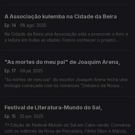
e antologia "Construir amanhã com barro de dentro" org.
Eduardo Quive e Israel Campos.
A Associação kulemba na Cidade da Beira
Ep. 14
08 ago. 2025
Na Cidade da Beira uma Associação está a promover o livro e
a leitura em todas as idades. Fomos conhecer o projeto.
Edição de Nuno Sardinha com Fernanda Almeida e Dany
Wambir
"As mortes do meu pai" de Joaquim Arena,
Ep. 17
09 jul. 2025
"As mortes de meu pai" do escritor Joaquim Arena fecha uma
triologia começada com os romances "Debaixo da Nossa
Pele", "Siríaco e Mister Charles". O escritor explica como deu
inicio a esta triologia histórica
Festival de Literatura-Mundo do Sal,
Ep. 15
25 jun. 2025
7ª Edição do Festival-Mundo do Sal em Cabo verde. Conversa
com os editores da Rosa de Porcelana, Filinto Elísio e Márcia