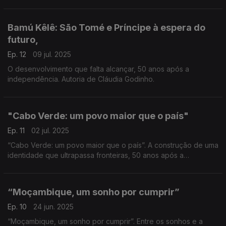
o Prémio AMI, na categoria Rádio, com uma menção honrosa.
Já antes tinha recebido o Prémio Jornalismo em saúde
APIFARMA
Bamú Kêlê: São Tomé e Príncipe à espera do
futuro,
Ep. 12
09 jul. 2025
O desenvolvimento que falta alcançar, 50 anos após a
independência. Autoria de Cláudia Godinho.
"Cabo Verde: um povo maior que o país"
Ep. 11
02 jul. 2025
“Cabo Verde: um povo maior que o país”. A construção de uma
identidade que ultrapassa fronteiras, 50 anos após a
independência. Autoria de Paula Borges.
“Moçambique, um sonho por cumprir”
Ep. 10
24 jun. 2025
“Moçambique, um sonho por cumprir”. Entre os sonhos e a