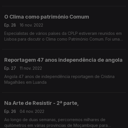
venceu o prémio jornalismo, direitos humanos e integração
2022, da UNESCO e do Governo português.
O Clima como património Comum
Ep. 28
16 nov. 2022
Especialistas de vários países da CPLP estiveram reunidos em
Lisboa para discutir o Clima como Património Comum. Foi uma
oportunidade para identificar urgências e desafios e apontar
prioridades.
Reportagem 47 anos independência de angola
Ep. 27
11 nov. 2022
Angola 47 anos de independência reportagem de Cristina
Magalhães em Luanda
Na Arte de Resistir - 2ª parte,
Ep. 26
04 nov. 2022
Ao longo de duas semanas, percorremos milhares de
quilómetros em várias províncias de Moçambique para