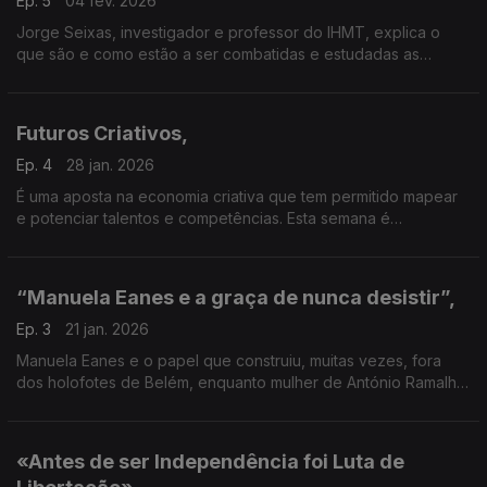
Ep. 5
04 fev. 2026
Jorge Seixas, investigador e professor do IHMT, explica o
que são e como estão a ser combatidas e estudadas as
doenças negligenciadas. Entrevista a Paula Borges
Futuros Criativos,
Ep. 4
28 jan. 2026
É uma aposta na economia criativa que tem permitido mapear
e potenciar talentos e competências. Esta semana é
apresentada publicamente a Academia Futuros Criativos
“Manuela Eanes e a graça de nunca desistir”,
Ep. 3
21 jan. 2026
Manuela Eanes e o papel que construiu, muitas vezes, fora
dos holofotes de Belém, enquanto mulher de António Ramalho
Eanes, o primeiro presidente da República eleito
democraticamente.
«Antes de ser Independência foi Luta de