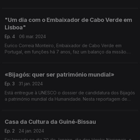
são africanos. Rumámos à cidade transmontana para ouvir as
suas histórias.
"Um dia com o Embaixador de Cabo Verde em
Lisboa"
Ep. 4
06 mar. 2024
Eurico Correia Monteiro, Embaixador de Cabo Verde em
Portugal, em funções há 7 anos, faz um balanço da missão.
Reportagem de Paula Borges
«Bijagós: quer ser património mundial»
Ep. 3
31 jan. 2024
Está entregue à UNESCO o dossier de candidatura dos Bijagós
a património mundial da Humanidade. Nesta reportagem de
Paula Borges o caminho longo e árduo para aqui chegar.
Casa da Cultura da Guiné-Bissau
Ep. 2
24 jan. 2024
Foi lançada no dia 20 de Janeiro, dia dos Heróis Nacionais, a