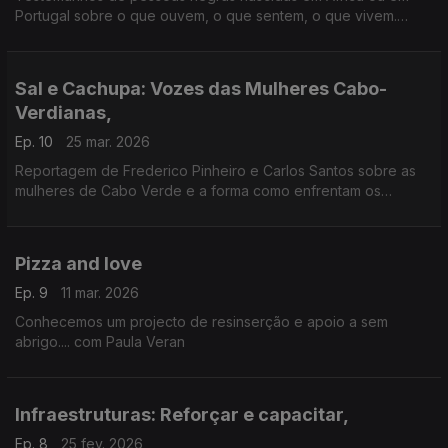
Portugal sobre o que ouvem, o que sentem, o que vivem.
Reportagem de Frederico Pinheiro com Rita Colaço e Paula
Borges
Sal e Cachupa: Vozes das Mulheres Cabo-
Verdianas,
Ep. 10
25 mar. 2026
Reportagem de Frederico Pinheiro e Carlos Santos sobre as
mulheres de Cabo Verde e a forma como enfrentam os
desafios do dia a dia num contexto de alterações climáticas.
Parceria RDP-África/ACEP e apoio da União Europeia
Pizza and love
Ep. 9
11 mar. 2026
Conhecemos um projecto de resinserção e apoio a sem
abrigo.... com Paula Veran
Infraestruturas: Reforçar e capacitar,
Ep. 8
25 fev. 2026