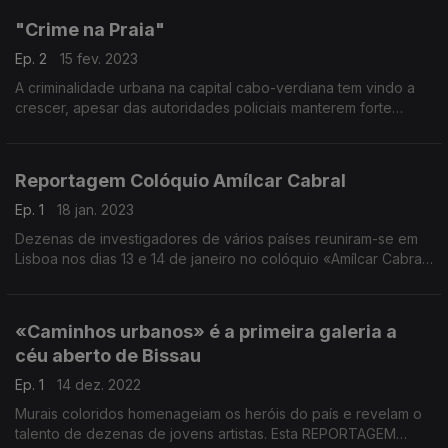
"Crime na Praia"
Ep. 2
15 fev. 2023
A criminalidade urbana na capital cabo-verdiana tem vindo a
crescer, apesar das autoridades policiais manterem forte
vigilância nos bairros mais problemáticos da Cidade da Praia.
O retrato do correspondente Carlos Santos
Reportagem Colóquio Amílcar Cabral
Ep. 1
18 jan. 2023
Dezenas de investigadores de vários países reuniram-se em
Lisboa nos dias 13 e 14 de janeiro no colóquio «Amílcar Cabral
e a história do futuro». A RDP-África acompanhou os trabalhos.
Reportagem de Paula Borges.
«Caminhos urbanos» é a primeira galeria a
céu aberto de Bissau
Ep. 1
14 dez. 2022
Murais coloridos homenageiam os heróis do país e revelam o
talento de dezenas de jovens artistas. Esta REPORTAGEM