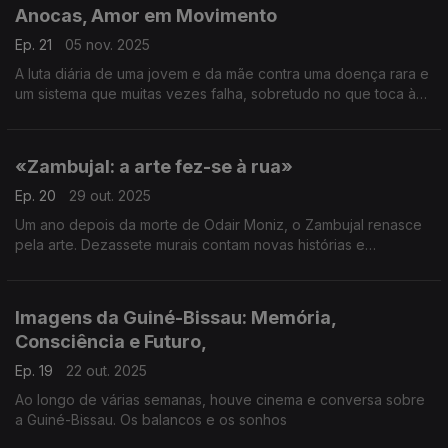
Anocas, Amor em Movimento
Ep. 21
05 nov. 2025
A luta diária de uma jovem e da mãe contra uma doença rara e
um sistema que muitas vezes falha, sobretudo no que toca à
inclusão em meio escolar.
«Zambujal: a arte fez-se à rua»
Ep. 20
29 out. 2025
Um ano depois da morte de Odair Moniz, o Zambujal renasce
pela arte. Dezassete murais contam novas histórias e
transformam o bairro, Jornalista Constança Latour.
Imagens da Guiné-Bissau: Memória,
Consciência e Futuro,
Ep. 19
22 out. 2025
Ao longo de várias semanas, houve cinema e conversa sobre
a Guiné-Bissau. Os balancos e os sonhos