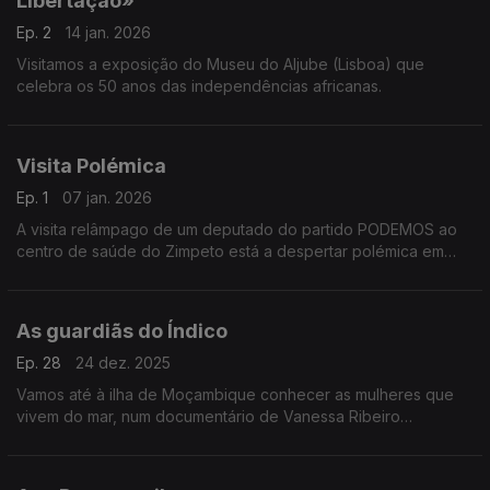
Libertação»
Ep. 2
14 jan. 2026
Visitamos a exposição do Museu do Aljube (Lisboa) que
celebra os 50 anos das independências africanas.
Visita Polémica
Ep. 1
07 jan. 2026
A visita relâmpago de um deputado do partido PODEMOS ao
centro de saúde do Zimpeto está a despertar polémica em
Moçambique. Vamos tentar perceber o que aconteceu, como
e porquê com Constança Latour
As guardiãs do Índico
Ep. 28
24 dez. 2025
Vamos até à ilha de Moçambique conhecer as mulheres que
vivem do mar, num documentário de Vanessa Ribeiro
Rodrigues e Samira Jamu. A coordenação é de Rita Colaço