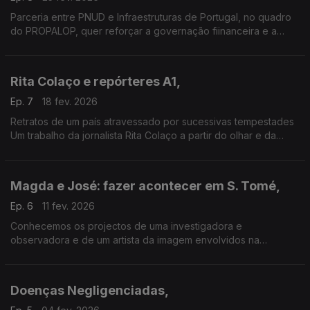
Parceria entre PNUD e Infraestruturas de Portugal, no quadro
do PROPALOP, quer reforçar a governação fiinanceira e a
sustentabilidade das infraestruturas públicas nos PALOP e
Timor-Leste
Rita Colaço e repórteres A1,
Ep. 7
18 fev. 2026
Retratos de um país atravessado por sucessivas tempestades
Um trabalho da jornalista Rita Colaço a partir do olhar e da
escuta de vários repórteres da Antena 1.
Magda e José: fazer acontecer em S. Tomé,
Ep. 6
11 fev. 2026
Conhecemos os projectos de uma investigadora e
observadora e de um artista da imagem envolvidos na
valorização e preservação da cultura de S. Tomé
Doenças Negligenciadas,