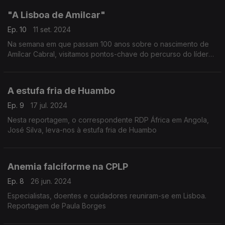
"A Lisboa de Amilcar"
Ep. 10
11 set. 2024
Na semana em que passam 100 anos sobre o nascimento de
Amílcar Cabral, visitamos pontos-chave do percurso do líder
independentista em Lisboa, a então capital do Império.
Reportagem de Paula Borges com Angela Coutinho
A estufa fria de Huambo
Ep. 9
17 jul. 2024
Nesta reportagem, o correspondente RDP África em Angola,
José Silva, leva-nos à estufa fria de Huambo
Anemia falciforme na CPLP
Ep. 8
26 jun. 2024
Especialistas, doentes e cuidadores reuniram-se em Lisboa.
Reportagem de Paula Borges