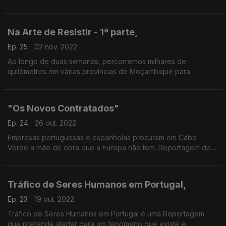
perceber como se constrói resiliência num dos países do
mundo mais castigados pelas alterações climáticas.
Na Arte de Resistir - 1ª parte,
Ep. 25
02 nov. 2022
Ao longo de duas semanas, percorremos milhares de
quilómetros em várias províncias de Moçambique para
perceber como se constrói resiliência num dos países do
mundo mais castigados pelas alterações climáticas.
"Os Novos Contratados"
Ep. 24
26 out. 2022
Empresas portuguesas e espanholas procuram em Cabo
Verde a mão de obra que a Europa não tem. Reportagem de
Carlos Santos em Cabo Verde
Tráfico de Seres Humanos em Portugal,
Ep. 23
19 out. 2022
Tráfico de Seres Humanos em Portugal é uma Reportagem
que pretende alertar para um fenómeno que existe e