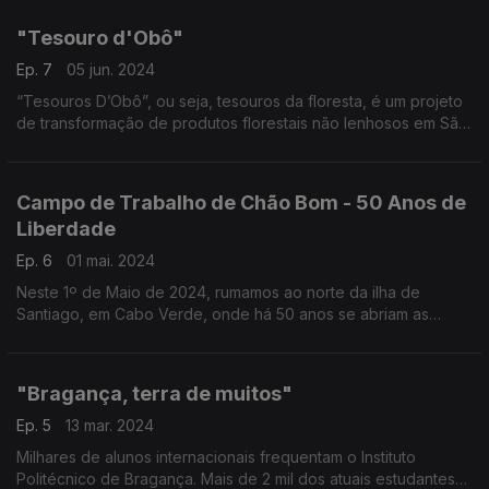
"Tesouro d'Obô"
Ep. 7
05 jun. 2024
“Tesouros D’Obô”, ou seja, tesouros da floresta, é um projeto
de transformação de produtos florestais não lenhosos em São
Tomé e Príncipe. Reportagem do Jornalista Óscar Medeiros.
Campo de Trabalho de Chão Bom - 50 Anos de
Liberdade
Ep. 6
01 mai. 2024
Neste 1º de Maio de 2024, rumamos ao norte da ilha de
Santiago, em Cabo Verde, onde há 50 anos se abriam as
portas da liberdade para os últimos presos políticos detidos no
Campo de Concentração do Tarrafal.
"Bragança, terra de muitos"
Ep. 5
13 mar. 2024
Milhares de alunos internacionais frequentam o Instituto
Politécnico de Bragança. Mais de 2 mil dos atuais estudantes