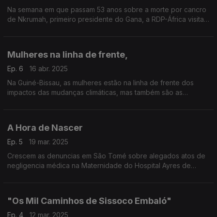
Na semana em que passam 53 anos sobre a morte por cancro
de Nkrumah, primeiro presidente do Gana, a RDP-África visita
o memorial que lhe presta homenagem Reportagem da
jornalista Paula Borges em Acra
Mulheres na linha de frente,
Ep. 6
16 abr. 2025
Na Guiné-Bissau, as mulheres estão na linha de frente dos
impactos das mudanças climáticas, mas também são as
protagonistas das soluções.
A Hora de Nascer
Ep. 5
19 mar. 2025
Crescem as denuncias em São Tomé sobre alegados atos de
negligencia médica na Maternidade do Hospital Ayres de
Menezes, reportagem "A Hora de Nascer" de Óscar
Medeiros, correspondente RDP África em São Tomé e
Príncipe
"Os Mil Caminhos de Sissoco Embaló"
Ep. 4
12 mar. 2025