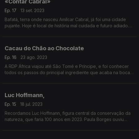
«Contar Cabral»
Ep. 17
13 set. 2023
Bafatá, terra onde nasceu Amílcar Cabral, já foi uma cidade
pujante. Hoje é local de história mal cuidada e futuro adiado.
Reportagem de Paula Borges
Cacau do Chão ao Chocolate
Ep. 16
23 ago. 2023
A RDP África viajou até São Tomé e Príncipe, e foi conhecer
todos os passos do principal ingrediente que acaba na boca
de tantas pessoas. Uma reportagem da jornalista Susana
Lemos, sonorização Paulo Cavaco
Luc Hoffmann,
Ep. 15
18 jul. 2023
Recordamos Luc Hoffmann, figura central da conservação da
natureza, que faria 100 anos em 2023. Paula Borges ouviu
quem com ele privou e trabalhou