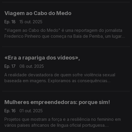
Viagem ao Cabo do Medo
Ep. 18
15 out. 2025
"Viagem ao Cabo do Medo" é uma reportagem do jornalista
Frederico Pinheiro que começa na Baía de Pemba, um lugar
onde os barcos que ali chegam e partem são símbolos de vida
e de morte.
«Era a rapariga dos vídeos»,
Ep. 17
08 out. 2025
A realidade devastadora de quem sofre violência sexual
baseada em imagens. Exploramos as consequências
psicológicas, sociais e legais desta forma de abuso que se
tornou cada vez mais comum na era digital.
Mulheres empreendedoras: porque sim!
Ep. 16
01 out. 2025
Projetos que mostram a força e a resiliência no feminino em
vários países africanos de língua oficial portuguesa.
Reportagem de Constança Latour