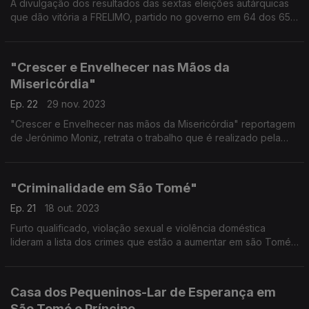
A divulgação dos resultados das sextas eleições autárquicas
que dão vitória a FRELIMO, partido no governo em 64 dos 65
municípios está a ser alvo de fortes contestações da
oposição.
"Crescer e Envelhecer nas Mãos da
Misericórdia"
Ep. 22
29 nov. 2023
"Crescer e Envelhecer nas mãos da Misericórdia" reportagem
de Jerónimo Moniz, retrata o trabalho que é realizado pela
Santa Casa da Misericórdia com as crianças e idosos
desprotegidos pela sociedade são-tomense.
"Criminalidade em São Tomé"
Ep. 21
18 out. 2023
Furto qualificado, violação sexual e violência doméstica
lideram a lista dos crimes que estão a aumentar em são Tomé
e Príncipe. Uma reportagem do jornalista Oscar Medeiros
Casa dos Pequeninos-Lar de Esperança em
São Tomé e Príncipe,