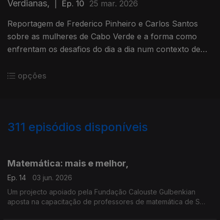
Verdianas,
|
Ep. 10
25 mar. 2026
Reportagem de Frederico Pinheiro e Carlos Santos
sobre as mulheres de Cabo Verde e a forma como
enfrentam os desafios do dia a dia num contexto de
alterações climáticas. Parceria RDP-África/ACEP e
apoio da União Europeia
opções
311
episódios disponíveis
903708
883872
855142
793722
731540
694018
652580
621402
600689
Matemática: mais e melhor,
Ep. 14
03 jun. 2026
Um projecto apoiado pela Fundação Calouste Gulbenkian
aposta na capacitação de professores de matemática de S
.Tomé e Príncipe. Dois selecionados estiveram em Portugal e a