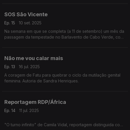
SOS São Vicente
Ep. 15
10 set. 2025
Na semana em que se completa (a 11 de setembro) um mês da
passagem da tempestade no Barlavento de Cabo Verde, com
forte impacto em S. Vicente, lembramos como se viveram os
primeiros dias de drama
Não me vou calar mais
Ep. 13
16 jul. 2025
A coragem de Fatu para quebrar o ciclo da mutilação genital
feminina. Autoria de Sandra Henriques.
Reportagem RDP/África
Ep. 14
11 jul. 2025
"O turno infinito" de Camila Vidal, reportagem distinguida com