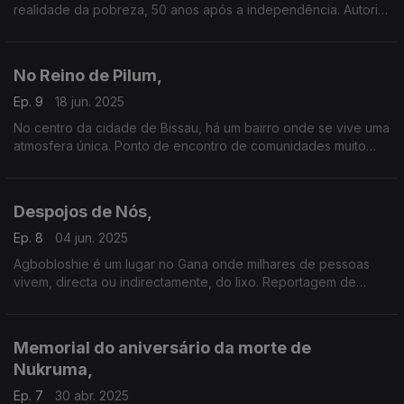
realidade da pobreza, 50 anos após a independência. Autoria
de Frederico Pinheiro.
No Reino de Pilum,
Ep. 9
18 jun. 2025
No centro da cidade de Bissau, há um bairro onde se vive uma
atmosfera única. Ponto de encontro de comunidades muito
diversas é conhecido por ser uma verdadeira casa de visitas
que recebe quem vem de outras regiões
Despojos de Nós,
Ep. 8
04 jun. 2025
Agbobloshie é um lugar no Gana onde milhares de pessoas
vivem, directa ou indirectamente, do lixo. Reportagem de
Paula Borges e Djibril Yero Mandjam com o apoio da ACEP e
do EURODAD
Memorial do aniversário da morte de
Nukruma,
Ep. 7
30 abr. 2025