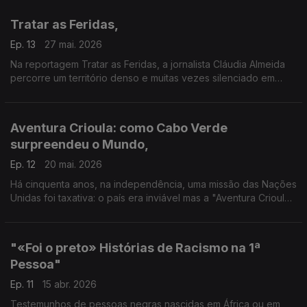
rádio acompanhou-os.
Tratar as Feridas,
Ep. 13
27 mai. 2026
Na reportagem Tratar as Feridas, a jornalista Cláudia Almeida
percorre um território denso e muitas vezes silenciado em
Portugal e em África.
Aventura Crioula: como Cabo Verde
surpreendeu o Mundo,
Ep. 12
20 mai. 2026
Há cinquenta anos, na independência, uma missão das Nações
Unidas foi taxativa: o país era inviável mas a "Aventura Crioula",
como lhe chamou o escritor Manuel Ferreira, provou o
contrário. Reportagem de Frederico Pinheiro com Rita Colaço.
Apoio Parcerias Jornalismo e Desenvolvimento
"«Foi o preto» Histórias de Racismo na 1ª
Pessoa"
Ep. 11
15 abr. 2026
Testemunhos de pessoas negras nascidas em África ou em