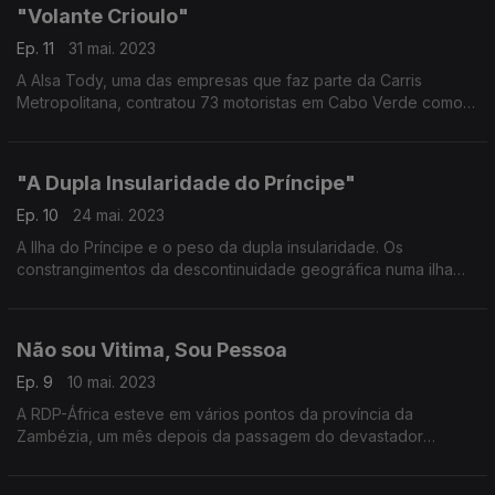
"Volante Crioulo"
Ep. 11
31 mai. 2023
A Alsa Tody, uma das empresas que faz parte da Carris
Metropolitana, contratou 73 motoristas em Cabo Verde como
solução para a falta de mão de obra. Assistimos à primeira aula
do curso de formação de 4 deles.
"A Dupla Insularidade do Príncipe"
Ep. 10
24 mai. 2023
A Ilha do Príncipe e o peso da dupla insularidade. Os
constrangimentos da descontinuidade geográfica numa ilha
que depende da outra ilha para manter o abastecimento de
produtos essenciais. Jornalista Oscar Medeiros
Não sou Vitima, Sou Pessoa
Ep. 9
10 mai. 2023
A RDP-África esteve em vários pontos da província da
Zambézia, um mês depois da passagem do devastador
ciclone Freddy. Reportagem de Paula Borges. «Não sou vítima,
sou pessoa»