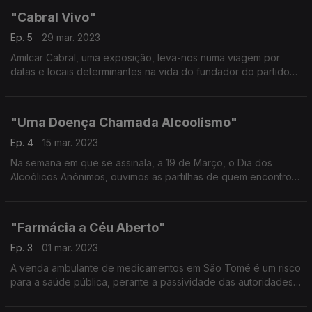
"Cabral Vivo"
Ep. 5
29 mar. 2023
Amilcar Cabral, uma exposição, leva-nos numa viagem por
datas e locais determinantes na vida do fundador do partido
da luta de libertação da Guiné e Cabo Verde.
"Uma Doença Chamada Alcoolismo"
Ep. 4
15 mar. 2023
Na semana em que se assinala, a 19 de Março, o Dia dos
Alcoólicos Anónimos, ouvimos as partilhas de quem encontrou
em AA a solução para a sua doença: o alcoolismo.
Testemunhos recolhidos pela jornalista Paula Borges
"Farmácia a Céu Aberto"
Ep. 3
01 mar. 2023
A venda ambulante de medicamentos em São Tomé é um risco
para a saúde pública, perante a passividade das autoridades.
"Farmácia a Céu Aberto" é uma reportagem de Óscar
Medeiros