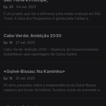
Ep. 20
04 out. 2023
É um projeto que faz a diferença para muitas crianças em São
Tomé. A Casa dos Pequeninos é gerida pela Cáritas e
financiada pela Cooperação Portuguesa Uma reportagem de
Jerónimo Moniz com sonorização de Paulo Cavaco.
Cabo Verde: Ambição 2030
Ep. 19
27 set. 2023
Cabo Verde: Ambição 2030 – Objetivos de Desenvolvimento
Sustentável, uma reportagem de Carlos Santos
«Guiné-Bissau: Na Kaminhu»
Ep. 18
20 set. 2023
50 anos passados sobre a independência da Guiné-Bissau
viajamos por locais da história. Ouvimos vozes do presente e
do futuro. Em fundo a música de Mu M´Bana, Memu Sunhu,
Eneida Marta. Reportagem de Paula Borges