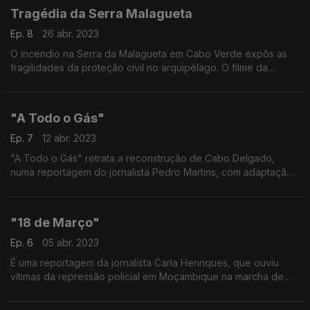
Tragédia da Serra Malagueta
Ep. 8
26 abr. 2023
O incendio na Serra da Malagueta em Cabo Verde expôs as
fragilidades da proteção civil no arquipélago. O filme da
tragédia com o jornalista Carlos Santos, correspondente RDP/
África na cidade da praia.
"A Todo o Gás"
Ep. 7
12 abr. 2023
"A Todo o Gás" retrata a reconstrução de Cabo Delgado,
numa reportagem do jornalista Pedro Martins, com adaptação
rádio de Paula Borges
"18 de Março"
Ep. 6
05 abr. 2023
É uma reportagem da jornalista Carla Henriques, que ouviu
vítimas da repressão policial em Moçambique na marcha de
homenagem ao músico Azagaia.