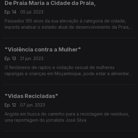
De Praia Maria a Cidade da Praia,
Ep. 14
05 jul. 2023
Passados 165 anos da sua elevação à categoria de cidade,
importa analisar o estádio atual de desenvolvimento da Praia,
capital cabo-verdiana. Reportagem do correspondente da
RDP-África em Cabo Verde, Carlos Santos.
"Violência contra a Mulher"
Ep. 13
21 jun. 2023
O fenômeno de raptos e violação sexual de mulheres
raparigas e crianças em Moçambique, pode estar a alimentar
uma indústria do tráfico de órgãos alerta a organização não
governamental Observatório das Mulheres. Reportagem do
Jornalista Orfeu Sá Lisboa
"Vidas Recicladas"
Ep. 12
07 jun. 2023
Angola em busca do caminho para a reciclagem de resíduos,
uma reportagem do jornalista José Silva