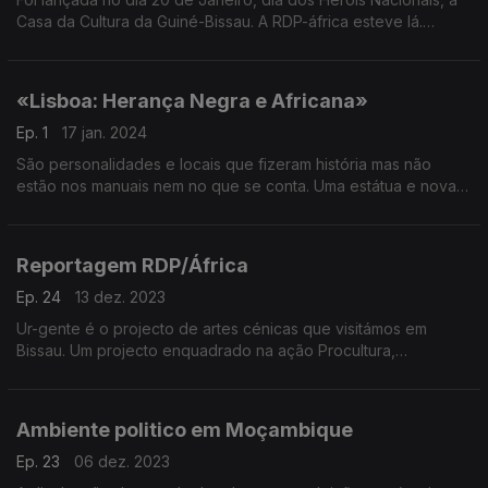
Casa da Cultura da Guiné-Bissau. A RDP-áfrica esteve lá.
Reportagem de Paula Borges
«Lisboa: Herança Negra e Africana»
Ep. 1
17 jan. 2024
São personalidades e locais que fizeram história mas não
estão nos manuais nem no que se conta. Uma estátua e novas
placas em Lisboa prestam-lhes homenagem.
Reportagem RDP/África
Ep. 24
13 dez. 2023
Ur-gente é o projecto de artes cénicas que visitámos em
Bissau. Um projecto enquadrado na ação Procultura,
financiada pela União Europeia. Reportagem de Paula Borges
Ambiente politico em Moçambique
Ep. 23
06 dez. 2023