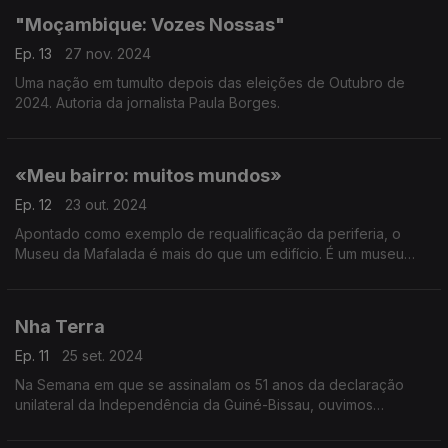
"Moçambique: Vozes Nossas"
Ep. 13
27 nov. 2024
Uma nação em tumulto depois das eleições de Outubro de
2024. Autoria da jornalista Paula Borges.
«Meu bairro: muitos mundos»
Ep. 12
23 out. 2024
Apontado como exemplo de requalificação da periferia, o
Museu da Mafalada é mais do que um edifício. É um museu
vivo que vive da comunidade e para a comunidade.
Reportagem da jornalista Paula Borges
Nha Terra
Ep. 11
25 set. 2024
Na Semana em que se assinalam os 51 anos da declaração
unilateral da Independência da Guiné-Bissau, ouvimos
cidadãos na diáspora sobre a forma como vivem o país, Nha
Terra, uma reportagem de Paula Borges