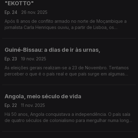
"EKOTTO"
Ep. 24
26 nov. 2025
Após 8 anos de conflito armado no norte de Moçambique a
jornalista Carla Henriques ouviu, a partir de Lisboa, os
testemunhos de habitantes de distintos distritos da província
de Cabo Delgado que acederam falar sob anonimato, em que
as vozes foram também distorcidas.
Guiné-Bissau: a dias de ir às urnas,
Ep. 23
19 nov. 2025
As eleições gerais realizam-se a 23 de Novembro. Tentamos
perceber o que é o país real e que país surge em algumas
publicações nas redes sociais. Um trabalho de Paula Borges
Angola, meio século de vida
Ep. 22
11 nov. 2025
Há 50 anos, Angola conquistava a independência. O país saía
de quatro séculos de colonialismo para mergulhar numa longa
guerra civil.