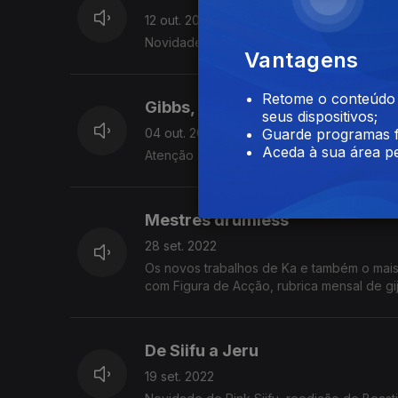
12 out. 2022
Novidades recentes de Open Mike Eagle, 
Vantagens
Retome o conteúdo a
Gibbs, Woods e Streetz
seus dispositivos;
04 out. 2022
Guarde programas f
Aceda à sua área pe
Atenção aos mais recentes trabalhos de Fr
Mestres drumless
28 set. 2022
Os novos trabalhos de Ka e também o mai
com Figura de Acção, rubrica mensal de gi
De Siifu a Jeru
19 set. 2022