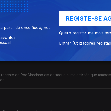
Dj Muggs e Crimeapple.
REGISTE-SE A
 partir de onde ficou, nos
Quero registar-me mais tar
avoritos;
ssoal;
Entrar (utilizadores regista
eddie Gibbs, Billy Woods e Rome Streetz.
s recente de Roc Marciano em destaque numa emissão que tambem
joe.