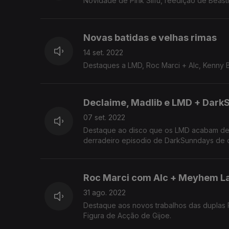
Novidade de Pink Siifu, reedição de Beast
Novas batidas e velhas rimas
14 set. 2022
Destaques a LMD, Roc Marci + Alc, Kenny 
Declaime, Madlib e LMD + Dar
07 set. 2022
Destaque ao disco que os LMD acabam de l
derradeiro episodio de DarkSunndays de 
Roc Marci com Alc + Meyhem L
31 ago. 2022
Destaque aos novos trabalhos das duplas
Figura de Acção de Gijoe.