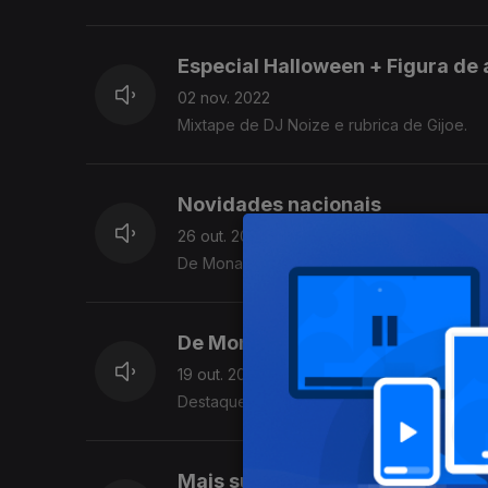
Especial Halloween + Figura de
02 nov. 2022
Mixtape de DJ Noize e rubrica de Gijoe.
Novidades nacionais
26 out. 2022
De Mona Linda a Mura, de Alma Ata a DJ Pl
De Mona Linda a DJ Player
19 out. 2022
Destaques a movos lançamentos vindos do N
Mais subterrâneos