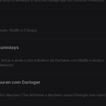
ie Boys e destaque a Jeru the Damaja que nos visita em novembro.
Beats, Madlib e D Begun.
kSunndays
ançar e ainda a dois trabalhos de Declaime com Madlib e ainda o
darksunn.
auren com Daringer
 Roc Marciano-The Alchemist e Meyhem Lauren-Daringer mais rubri