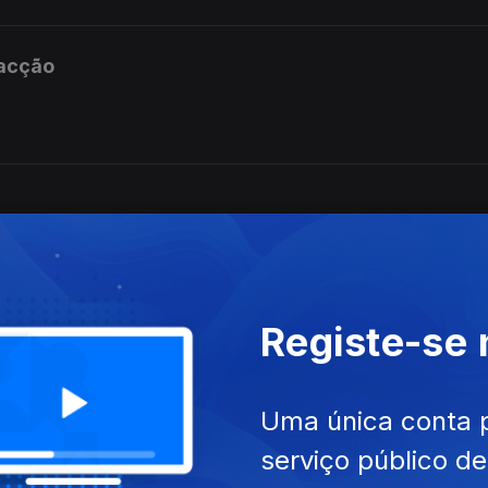
 acção
ayer.
Registe-se
orte. Inclui DJ set exclusivo de DJ Player.
Uma única conta 
serviço público d