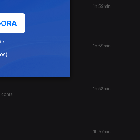
1h 59min
GORA
de
1h 59min
dos)
1h 58min
 conta
1h 57min