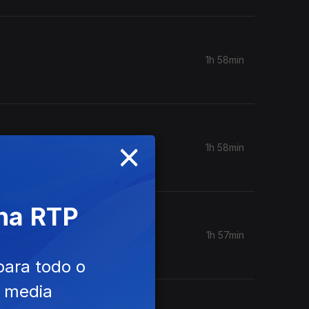
1h 58min
×
1h 58min
 na RTP
1h 57min
para todo o
e media