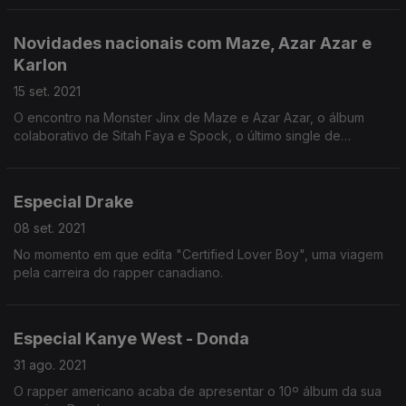
a merecerem destaque.
Novidades nacionais com Maze, Azar Azar e
Karlon
15 set. 2021
O encontro na Monster Jinx de Maze e Azar Azar, o álbum
colaborativo de Sitah Faya e Spock, o último single de
Bambino e a compilação de Karlon que celebra 20 anos da
Kreduson.
Especial Drake
08 set. 2021
No momento em que edita "Certified Lover Boy", uma viagem
pela carreira do rapper canadiano.
Especial Kanye West - Donda
31 ago. 2021
O rapper americano acaba de apresentar o 10º álbum da sua