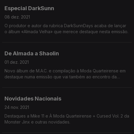
Especial DarkSunn
08 dez. 2021
O produtor e autor da rubrica DarkSunnDays acaba de lançar
o álbum «Almada Velha» que merece destaque nesta emissão.
De Almada a Shaolin
01 dez. 2021
Novo álbum de M.A.C. e compilação à Moda Quarteirense em
destaque numa emissão que vai também ao encontro da
homenagem aos Wu-Tang que levou o nome Shaolin Jazz.
Novidades Nacionais
24 nov. 2021
Destaques a Mike 11 e À Moda Quarteirense + Cursed Vol. 2 da
Monster Jinx e outras novidades.