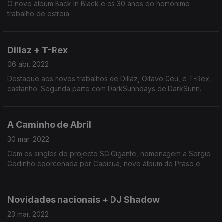
O novo álbum Back In Black e os 30 anos do homónimo
trabalho de estreia.
Dillaz + T-Rex
06 abr. 2022
Destaque aos novos trabalhos de Dillaz, Oitavo Céu, e T-Rex,
castanho. Segunda parte com DarkSunndays de DarkSunn.
A Caminho de Abril
30 mar. 2022
Com os singles do projecto SG Gigante, homenagem a Sergio
Godinho coordenada por Capicua, novo álbum de Praso e
novidades internacionais de Denzel Curry e LargePro. Inclui
também rubrica mensal Figura de Acção de Gijoe.
Novidades nacionais + DJ Shadow
23 mar. 2022