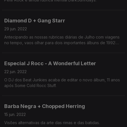
Diamond D + Gang Starr
29 jun. 2022
Antecipando as nossas rubricas diárias de Julho com viagens
no tempo, vaos olhar para dois importantes álbuns de 1992:
stunts, Blunts & Hip Hop de Diamond D e Daily Operation dos
Gang Starr.
Especial J Rocc - A Wonderful Letter
22 jun. 2022
O DJ dos Beat Junkies acaba de editar o novo álbum, 11 anos
após Some Cold Rocc Stuff.
Barba Negra + Chopped Herring
15 jun. 2022
Visões alternativas da arte das rimas e das batidas.