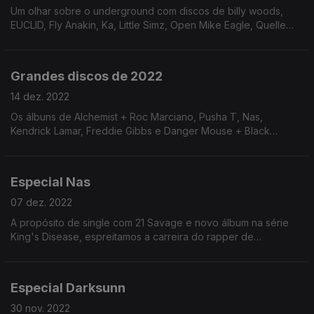
Um olhar sobre o underground com discos de billy woods,
EUCLID, Fly Anakin, Ka, Little Simz, Open Mike Eagle, Quelle
Chris e Sudan Archives.
Grandes discos de 2022
14 dez. 2022
Os álbuns de Alchemist + Roc Marciano, Pusha T, Nas,
Kendrick Lamar, Freddie Gibbs e Danger Mouse + Black
Thought que marcaram este calendário.
Especial Nas
07 dez. 2022
A propósito de single com 21 Savage e novo álbum na série
King's Disease, espreitamos a carreira do rapper de
Queensbridge.
Especial Darksunn
30 nov. 2022