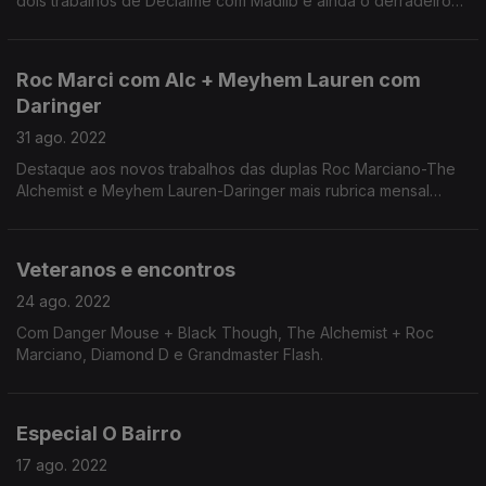
dois trabalhos de Declaime com Madlib e ainda o derradeiro
episodio de DarkSunndays de darksunn.
Roc Marci com Alc + Meyhem Lauren com
Daringer
31 ago. 2022
Destaque aos novos trabalhos das duplas Roc Marciano-The
Alchemist e Meyhem Lauren-Daringer mais rubrica mensal
Figura de Acção de Gijoe.
Veteranos e encontros
24 ago. 2022
Com Danger Mouse + Black Though, The Alchemist + Roc
Marciano, Diamond D e Grandmaster Flash.
Especial O Bairro
17 ago. 2022