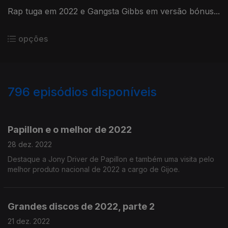
Rap tuga em 2022 e Gangsta Gibbs em versão bónus...
opções
796
episódios disponíveis
645900
630746
613297
595906
578225
563059
545106
527743
510870
Papillon e o melhor de 2022
28 dez. 2022
Destaque a Jony Driver de Papillon e também uma visita pelo
melhor produto nacional de 2022 a cargo de Gijoe.
Grandes discos de 2022, parte 2
21 dez. 2022