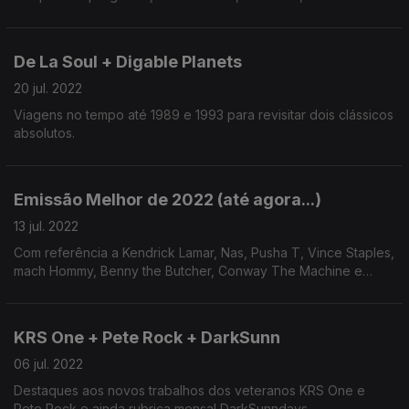
Sims aos Mazarin, de Nerve a Capicua e de Perigo Público a
Ana Tijoux.
De La Soul + Digable Planets
20 jul. 2022
Viagens no tempo até 1989 e 1993 para revisitar dois clássicos
absolutos.
Emissão Melhor de 2022 (até agora...)
13 jul. 2022
Com referência a Kendrick Lamar, Nas, Pusha T, Vince Staples,
mach Hommy, Benny the Butcher, Conway The Machine e
outros.
KRS One + Pete Rock + DarkSunn
06 jul. 2022
Destaques aos novos trabalhos dos veteranos KRS One e
Pete Rock e ainda rubrica mensal DarkSunndays.