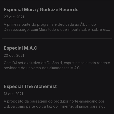
Especial Mura / Godsize Records
27 out. 2021
A primeira parte do programa é dedicada ao Álbum do
Desassossego, com Mura tudo o que importa saber sobre esta
primeira edição na Godsize Records. A segunda parte será
preenchiada com Figura de Acção de gijoe.
Especial M.A.C
20 out. 2021
Com DJ set exclusivo de DJ Sahid, espreitamos a mais recente
novidade do universo dos almadenses M.A.C..
Especial The Alchemist
13 out. 2021
A propósito da passagem do produtor norte-americano por
Lisboa como parte do cartaz do Iminente, olhamos para alguns
dos seus registos de 2021 e também para o seu passado.