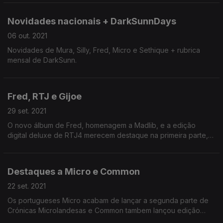
Novidades nacionais + DarkSunnDays
06 out. 2021
Novidades de Mura, Silly, Fred, Micro e Sethique + rubrica
mensal de DarkSunn.
Fred, RTJ e Gijoe
29 set. 2021
O novo álbum de Fred, homenagem a Madlib, e a edição
digital deluxe de RTJ4 merecem destaque na primeira parte,
com a Figura de Acção de Gijoe a ocupar a segunda hora.
Destaques a Micro e Common
22 set. 2021
Os portugueses Micro acabam de lançar a segunda parte de
Crónicas Microlandesas e Common tambem lançou edição
especial com as duas partes de A Beautiful Revolution. Ambos