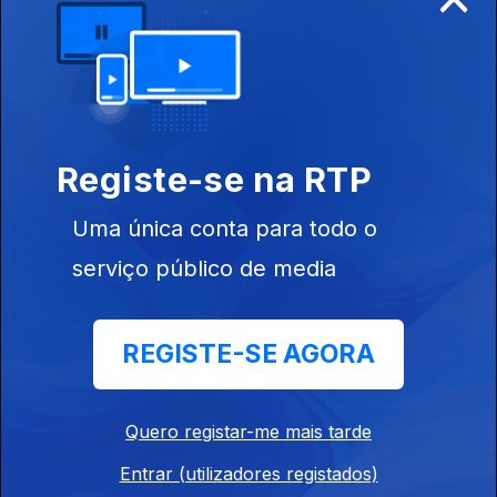
Os Miranda- Segunda Parte
Ep. 40
13 nov. 2025
Entrevista com os Miranda_ Segunda Parte.
Registe-se na RTP
Os Miranda, Primeira Parte
Uma única conta para todo o
Ep. 39
06 nov. 2025
serviço público de media
Entrevista com os Miranda_ Primeira Parte.
Mudar de Vida
REGISTE-SE AGORA
Ep. 38
30 out. 2025
Debate acerca de Mudar de Vida
Quero registar-me mais tarde
Entrar (utilizadores registados)
Ana Maio