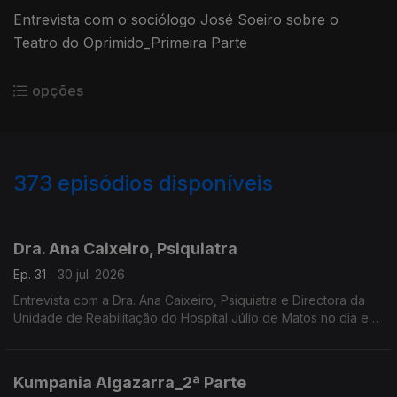
Entrevista com o sociólogo José Soeiro sobre o
Teatro do Oprimido_Primeira Parte
opções
373
episódios disponíveis
930727
911465
890558
866256
846940
827774
Dra. Ana Caixeiro, Psiquiatra
Ep. 31
30 jul. 2026
Entrevista com a Dra. Ana Caixeiro, Psiquiatra e Directora da
Unidade de Reabilitação do Hospital Júlio de Matos no dia em
que completa 70 anos, 40 anos de serviço e último dia de
trabalho no hospital.
Kumpania Algazarra_2ª Parte