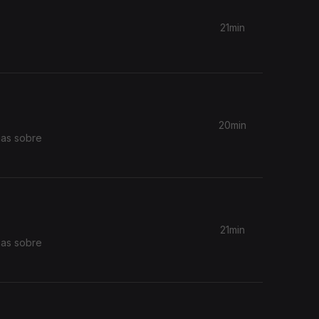
21min
20min
ias sobre
21min
ias sobre