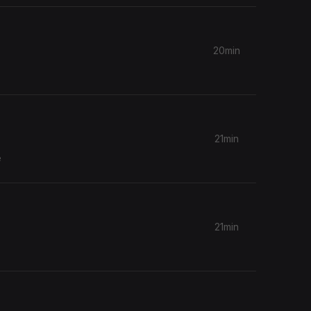
20min
21min
e
21min