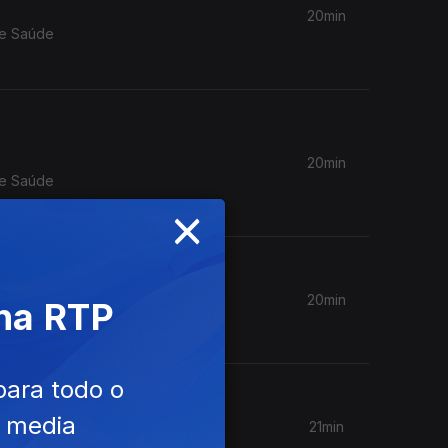
20min
de Saúde
20min
de Saúde
×
20min
 na RTP
para todo o
e media
21min