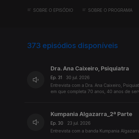
SOBRE O EPISÓDIO
SOBRE O PROGRAMA
373
episódios disponíveis
930727
911465
890558
Dra. Ana Caixeiro, Psiquiatra
Ep. 31
30 jul. 2026
Entrevista com a Dra. Ana Caixeiro, Psiqui
em que completa 70 anos, 40 anos de serviç
Kumpania Algazarra_2ª Parte
Ep. 30
23 jul. 2026
Entrevista com a banda Kumpania Algazar