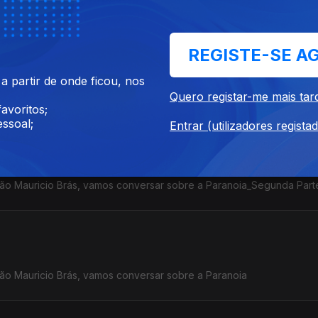
 Parte
REGISTE-SE A
 partir de onde ficou, nos
Esta semana conversamos acerca do tema - A Morte
Quero registar-me mais tar
avoritos;
ssoal;
Entrar (utilizadores regista
João Mauricio Brás, vamos conversar sobre a Paranoia_Segunda Part
João Mauricio Brás, vamos conversar sobre a Paranoia