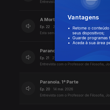
Entrevista com Hugo Van der Ding_Primeira
Vantagens
A Morte
Ep. 22
28 mai. 2026
Retome o conteúdo a
seus dispositivos;
Guarde programas f
Aceda à sua área pe
Paranoia. 2ª Parte,
Ep. 21
21 mai. 2026
Entrevista com o Professor de Filosofia, 
Paranoia. 1ª Parte
Ep. 20
14 mai. 2026
Entrevista com o Professor de Filosofia, 