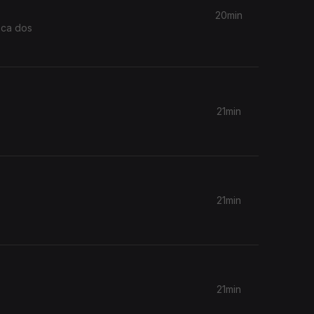
20min
eca dos
21min
21min
21min