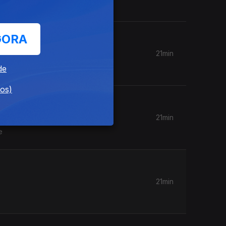
GORA
21min
de
dos)
21min
e
21min