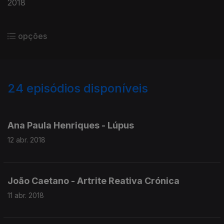
2018
opções
24
episódios disponíveis
337900
335376
Ana Paula Henriques - Lúpus
12 abr. 2018
João Caetano - Artrite Reativa Crónica
11 abr. 2018