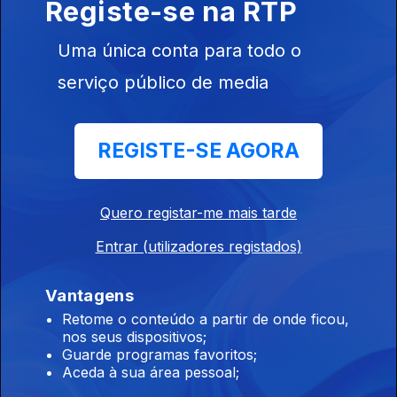
Registe-se na RTP
26 mar. 2018
Uma única conta para todo o
Dra. Ana Arrobas - Asma (Coimbra)
serviço público de media
23 mar. 2018
REGISTE-SE AGORA
Prof.Dr. José Delgado Alves - Lúpus
22 mar. 2018
Quero registar-me mais tarde
Entrar (utilizadores registados)
Felipe Benito Garcia
Vantagens
21 mar. 2018
Retome o conteúdo a partir de onde ficou,
nos seus dispositivos;
Guarde programas favoritos;
Dr. Luís Graça - Tolerância Imunitária
Aceda à sua área pessoal;
20 mar. 2018