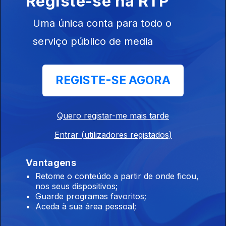
Registe-se na RTP
Uma única conta para todo o
Dra. Ana Arrobas - Asma (Coimbra)
serviço público de media
23 mar. 2018
REGISTE-SE AGORA
Prof.Dr. José Delgado Alves - Lúpus
22 mar. 2018
Quero registar-me mais tarde
Entrar (utilizadores registados)
Felipe Benito Garcia
21 mar. 2018
Vantagens
Retome o conteúdo a partir de onde ficou,
nos seus dispositivos;
Guarde programas favoritos;
Dr. Luís Graça - Tolerância Imunitária
Aceda à sua área pessoal;
20 mar. 2018