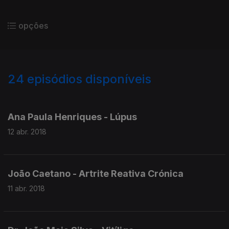
opções
24
episódios disponíveis
337900
335376
Ana Paula Henriques - Lúpus
12 abr. 2018
João Caetano - Artrite Reativa Crónica
11 abr. 2018