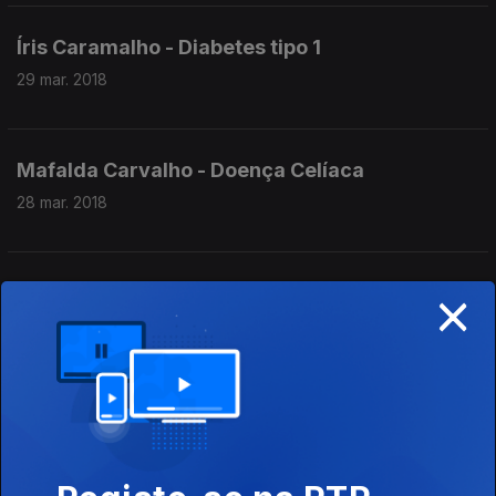
Íris Caramalho - Diabetes tipo 1
29 mar. 2018
Mafalda Carvalho - Doença Celíaca
28 mar. 2018
×
Dra Ana Gomes - Reabilitação Doenças
Reumáticas
27 mar. 2018
Dra. Maria João Oliveira - Doenças da Tiroide
26 mar. 2018