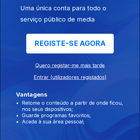
Uma única conta para todo o
Ep. 2
24 fev. 2018
serviço público de media
REGISTE-SE AGORA
Quero registar-me mais tarde
Ep. 1
17 fev. 2018
Entrar (utilizadores registados)
Vantagens
Retome o conteúdo a partir de onde ficou,
nos seus dispositivos;
Guarde programas favoritos;
Aceda à sua área pessoal;
Instale a aplicação
RTP Play