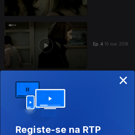
Ep. 4
10 mar. 2018
×
Ep. 3
03 mar. 2018
Registe-se na RTP
828297