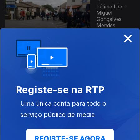
Fátima Lda -
Miguel
Gonçalves
Mendes
×
345139
Ep. 2
13 mai. 2018
Aritmética da
Salvação - Rita
Nunes
Registe-se na RTP
Uma única conta para todo o
Ep. 1
06 mai. 2018
serviço público de media
A Fé Que Nos
Salva - Jorge
Pelicano
REGISTE-SE AGORA