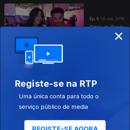
Ep. 5
08 mai. 2018
Diário de Bordo
×
5
Ep. 4
07 mai. 2018
Registe-se na RTP
Uma única conta para todo o
serviço público de media
Ep. 3
06 mai. 2018
REGISTE-SE AGORA