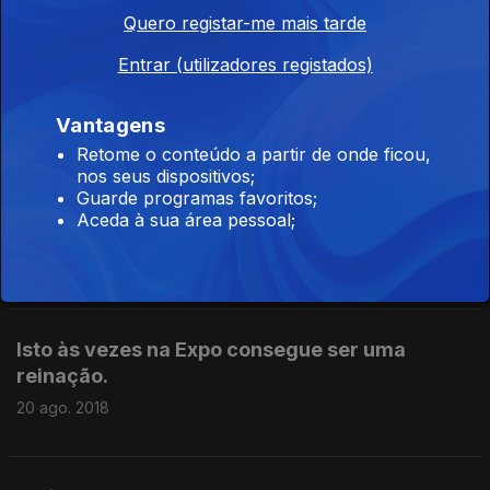
Quero registar-me mais tarde
20 anos depois: Carmo Gomes e Leonilde
Entrar (utilizadores registados)
Viana lembram os traumas e os... Excesso!
22 ago. 2018
Vantagens
Retome o conteúdo a partir de onde ficou,
nos seus dispositivos;
Guarde programas favoritos;
Uma visita ao Pavilhão das Ilhas do Pacífico
Aceda à sua área pessoal;
Sul.
21 ago. 2018
Isto às vezes na Expo consegue ser uma
reinação.
20 ago. 2018