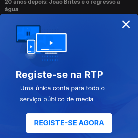
20 anos depois: João Brites e o regresso à
água
×
28 ago. 2018
Uma visita ao Pavilhão de Israel
27 ago. 2018
Registe-se na RTP
20 anos depois; David Fonseca e a estreia dos
Silence 4 na Expo 98.
Uma única conta para todo o
24 ago. 2018
serviço público de media
Protestos, greves e reclamações.
REGISTE-SE AGORA
23 ago. 2018