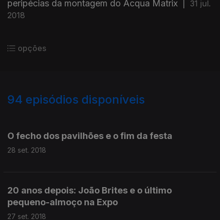
peripécias da montagem do Acqua Matrix
|
31 jul.
2018
opções
94
episódios disponíveis
365638
362205
360175
357536
O fecho dos pavilhões e o fim da festa
28 set. 2018
20 anos depois: João Brites e o último
pequeno-almoço na Expo
27 set. 2018