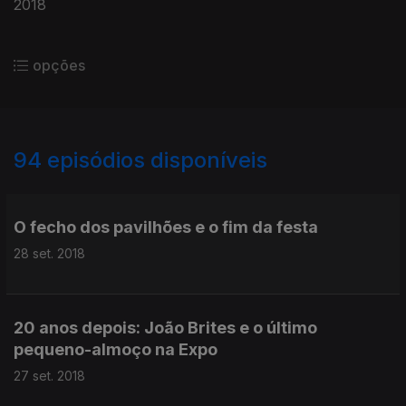
2018
opções
94
episódios disponíveis
365638
362205
360175
357536
355279
352762
350289
347666
O fecho dos pavilhões e o fim da festa
28 set. 2018
20 anos depois: João Brites e o último
pequeno-almoço na Expo
27 set. 2018