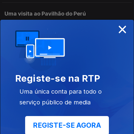
Uma visita ao Pavilhão do Perú
×
27 jul. 2018
20 anos depois: João Paulo Feliciano e as
inspirações do Acqua Matrix
26 jul. 2018
Registe-se na RTP
Uma visita ao Pavilhão de Espanha
Uma única conta para todo o
25 jul. 2018
serviço público de media
20 anos depois: João Paulo Feliciano e a
REGISTE-SE AGORA
criação do Acqua Matrix