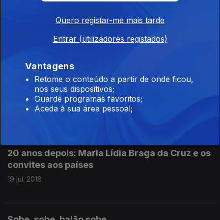
24 jul. 2018
Quero registar-me mais tarde
Entrar (utilizadores registados)
Uma visita ao Pavilhão da Tunisia
23 jul. 2018
Vantagens
Retome o conteúdo a partir de onde ficou,
nos seus dispositivos;
Uma visita ao Pavilhão do Egipto
Guarde programas favoritos;
Aceda à sua área pessoal;
20 jul. 2018
20 anos depois: Maria Lídia Braga da Cruz e os
convites aos países
19 jul. 2018
Sobe, sobe, balão sobe