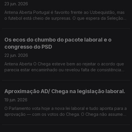
23 jun. 2026
Antena Aberta Portugal é favorito frente ao Uzbequistão, mas
o futebol está cheio de surpresas. O que espera da Seleção
Nacional? Que erros não podem ser cometidos? Excesso de
confiança, falta de eficácia ou dificuldades na finalização?
Os ecos do chumbo do pacote laboral e o
congresso do PSD
22 jun. 2026
Antena Aberta O Chega esteve bem ao rejeitar o acordo que
parecia estar encaminhado ou revelou falta de consistência
política? Como avalia a reação e as propostas de Luís
Montenegro anunciadas no congresso do PSD? 800220101
223399956Antena Aberta O Chega esteve bem ao rejeitar o
Aproximação AD/ Chega na legislação laboral.
acordo que parecia estar encaminhado ou revelou falta de
consistência política? Como avalia a reação e as propostas de
19 jun. 2026
Luís Montenegro anunciadas no congresso do PSD?
O Parlamento vota hoje a nova lei laboral e tudo aponta para a
aprovação — com os votos do Chega. O Chega não assume
formalmente o sentido de voto, mas o líder André Ventura
referiu-se a uma “vitória dos trabalhadores” e reivindica
ganhos em férias, turnos e direitos parentais. Esta lei melhora a