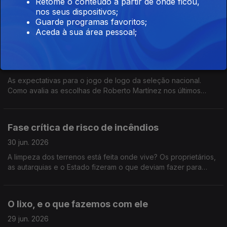
Retome o conteúdo a partir de onde ficou,
Na Antena Aberta: Portugal nos oitavos de final. Que leitura faz
correção digital dos exames nacionais? Os alunos podem
nos seus dispositivos;
desta vitória? Portugal convenceu ou continua a deixar
confiar que as suas provas estão a ser corrigidas de forma
Guarde programas favoritos;
dúvidas? Gonçalo Ramos ganhou um lugar mais importante na
justa e rigorosa? As falhas conhecidas justificam uma revisão
Aceda à sua área pessoal;
equipa? E até onde pode chegar esta seleção no Mundial?
do processo ou considera que a modernização da avaliação é
inevitável? 800 22 01 01 22 33 99956
Portugal - Croácia
02 jul. 2026
As expectativas para o jogo de logo da seleção nacional.
Como avalia as escolhas de Roberto Martínez nos últimos
jogos?
Fase crítica de risco de incêndios
30 jun. 2026
A limpeza dos terrenos está feita onde vive? Os proprietários,
as autarquias e o Estado fizeram o que deviam fazer para
reduzir o risco de incêndio?
O lixo, e o que fazemos com ele
29 jun. 2026