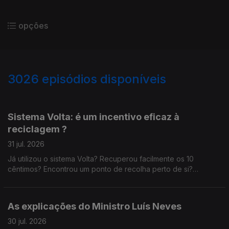
opções
3026
episódios disponíveis
941903
937274
932390
Sistema Volta: é um incentivo eficaz à
reciclagem ?
31 jul. 2026
Já utilizou o sistema Volta? Recuperou facilmente os 10
cêntimos? Encontrou um ponto de recolha perto de si?
Acredita que este modelo pode mudar os hábitos de
reciclagem ou considera que deve ser revisto?
As explicações do Ministro Luís Neves
30 jul. 2026