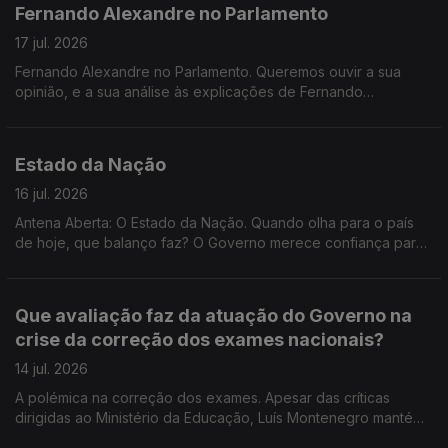
Fernando Alexandre no Parlamento
17 jul. 2026
Fernando Alexandre no Parlamento. Queremos ouvir a sua
opinião, e a sua análise às explicações de Fernando
Alexandre. As explicações dadas pelo Ministro da Educação
são suficientes para justificar o atraso na divulgação das
notas? Quem deve assumir responsabilidades pelos
Estado da Nação
problemas registados na correção e classificação dos
exames? Este episódio prejudica a credibilidade dos exames
16 jul. 2026
nacionais?
Antena Aberta: O Estado da Nação. Quando olha para o país
de hoje, que balanço faz? O Governo merece confiança para
continuar o trabalho que iniciou ou os acontecimentos das
últimas semanas demonstram falta de capacidade política para
responder aos problemas dos portugueses?
Que avaliação faz da atuação do Governo na
crise da correção dos exames nacionais?
14 jul. 2026
A polémica na correção dos exames. Apesar das críticas
dirigidas ao Ministério da Educação, Luís Montenegro mantém
a confiança no ministro, Os problemas na correção dos