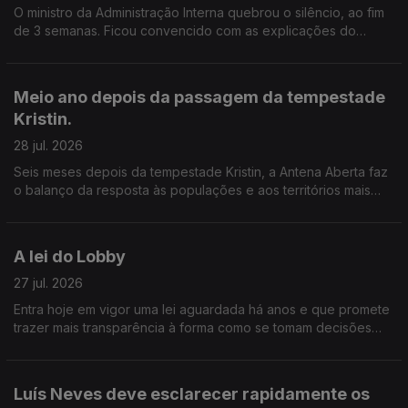
O ministro da Administração Interna quebrou o silêncio, ao fim
de 3 semanas. Ficou convencido com as explicações do
ministro da administração interna? A confiança política basta
quando subsistem dúvidas públicas? Onde deve estar a
fronteira entre a legalidade, a ética e a exigência no exercício
Meio ano depois da passagem da tempestade
de cargos públicos?
Kristin.
28 jul. 2026
Seis meses depois da tempestade Kristin, a Antena Aberta faz
o balanço da resposta às populações e aos territórios mais
afetados.
A lei do Lobby
27 jul. 2026
Entra hoje em vigor uma lei aguardada há anos e que promete
trazer mais transparência à forma como se tomam decisões
políticas em Portugal.
Luís Neves deve esclarecer rapidamente os