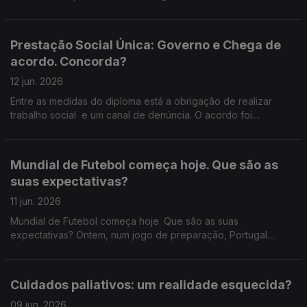
dúvidas: haverá acordo ou confronto já na votação na
marcada para dia 19, na Suíça, e Teerão anuncia o fim das
generalidade? 800 22 01 01 22 33 999 56.
operações militares já a partir de hoje, incluindo no Líbano.
Mas será mesmo o fim do conflito… ou apenas uma pausa?
Prestação Social Única: Governo e Chega de
Estamos perante um verdadeiro ponto de viragem no Médio
acordo. Concorda?
Oriente? Ou um entendimento frágil, que pode cair ao primeiro
incidente no terreno?
12 jun. 2026
Entre as medidas do diploma está a obrigação de realizar
trabalho social e um canal de denúncia. O acordo foi
alcançado depois de um encontro entre o primeiro-ministro e
o líder do Chega. O governo avança com a PSU no
parlamento, sem votação. Faz bem?
Mundial de Futebol começa hoje. Que são as
suas expectativas?
11 jun. 2026
Mundial de Futebol começa hoje. Que são as suas
expectativas? Ontem, num jogo de preparação, Portugal
venceu a Nigéria, por 2-1. Amanhã, a seleção segue para os
Estados Unidos. Do que tem visto, como avalia o estado atual
da seleção nacional? Quais são as suas expectativas para este
Cuidados paliativos: um realidade esquecida?
Mundial 2026?
09 jun. 2026