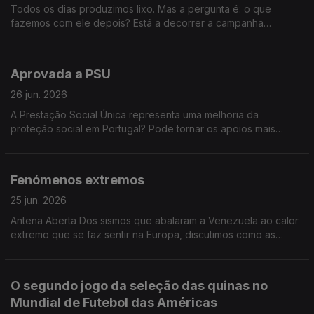
Todos os dias produzimos lixo. Mas a pergunta é: o que
fazemos com ele depois? Está a decorrer a campanha
nacional “Vamos Lixar o Lixo”, que nos desafia a separar
melhor os resíduos, a reciclar mais e a pensar duas vezes
antes de deitar algo fora. O lema é claro: “Vamos separar o
Aprovada a PSU
lixo antes que o futuro se lixe.” Faz a separação dos resíduos
em casa? O que o impede de reciclar mais? Acredita que
26 jun. 2026
Portugal está a fazer o suficiente para reduzir o lixo que
A Prestação Social Única representa uma melhoria da
produz?
proteção social em Portugal? Pode tornar os apoios mais
eficazes e mais justos? Ou corre o risco de dificultar o acesso
de algumas pessoas aos apoios de que necessitam?
Fenómenos extremos
25 jun. 2026
Antena Aberta Dos sismos que abalaram a Venezuela ao calor
extremo que se faz sentir na Europa, discutimos como as
sociedades enfrentam os grandes riscos naturais do século
XXI. Queremos ouvir a sua experiência e a sua opinião.
800220101-223399956
O segundo jogo da seleção das quinas no
Mundial de Futebol das Américas