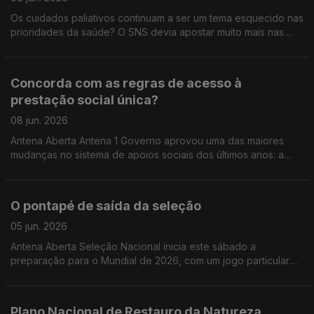
Os cuidados paliativos continuam a ser um tema esquecido nas
prioridades da saúde? O SNS devia apostar muito mais nas
equipas ao domicílio? Estamos a respeitar a vontade das
pessoas no fim de vida — ou ainda morremos longe de onde
gostaríamos? E nas famílias: há apoio suficiente para cuidar de
Concorda com as regras de acesso à
quem está em fase terminal? Num tema sensível, mas
prestação social única?
inevitável, discutimos o direito a uma morte com dignidade… e
o papel do Estado, dos profissionais e das famílias.
08 jun. 2026
Antena Aberta Antena 1 Governo aprovou uma das maiores
mudanças no sistema de apoios sociais dos últimos anos: a
chamada prestação social única. A nova prestação prevê que
quem está em idade ativa tenha de procurar emprego, aceitar
ofertas de trabalho ou até participar em atividades
O pontapé de saída da seleção
comunitárias — com regras mais exigentes e penalizações em
caso de incumprimento. Estamos perante uma simplificação
05 jun. 2026
necessária… ou uma mudança que pode deixar pessoas mais
Antena Aberta Seleção Nacional inicia este sábado a
vulneráveis? O que pensa da prestação social única? 800 22
preparação para o Mundial de 2026, com um jogo particular
01 01 22 33 999 56
frente ao Chile, no Estádio Nacional, no Jamor. Com que
expectativas encara o encontro? Está confiante no sucesso da
seleção no Mundial? 800 22 01 01- 22 33 999 56
Plano Nacional de Restauro da Natureza