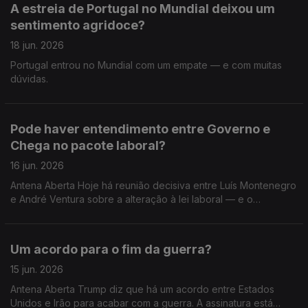
A estreia de Portugal no Mundial deixou um
vida de quem trabalha — ou abre a porta a mais
sentimento agridoce?
precariedade? Que leitura faz desta aproximação entre
Governo e Chega? E no seu dia-a-dia: o que espera que
18 jun. 2026
mude com esta reforma laboral? O que espera do papel do
Portugal entrou no Mundial com um empate — e com muitas
Presidente da República?
dúvidas.
Pode haver entendimento entre Governo e
Chega no pacote laboral?
16 jun. 2026
Antena Aberta Hoje há reunião decisiva entre Luís Montenegro
e André Ventura sobre a alteração à lei laboral — e o
desfecho pode ditar o rumo político das próximas semanas. O
Chega admite abertura para negociar… mas coloca condições
claras: quer calendarizar o inicio do processo para baixar a
Um acordo para o fim da guerra?
idade da reforma, reforçar a proteção de quem trabalha por
turnos e em horas extraordinárias, acabar com reformas
15 jun. 2026
vitalícias e impor limites às pensões mais elevadas. Ventura
Antena Aberta Trump diz que há um acordo entre Estados
não fecha a porta ao processo parlamentar, mas deixa
Unidos e Irão para acabar com a guerra. A assinatura está