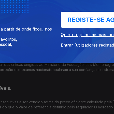
os exames nacionais?
REGISTE-SE A
 olha para o país de hoje, que balanço faz? O Governo merece co
 partir de onde ficou, nos
os acontecimentos das últimas semanas demonstram falta de capacid
Quero registar-me mais tar
s portugueses?
avoritos;
ssoal;
Entrar (utilizadores regista
o Governo na crise da correção dos exames nacion
 das críticas dirigidas ao Ministério da Educação, Luís Montenegr
correção dos exames nacionais abalaram a sua confiança no sistem
 proteger os alunos e as famílias desta situação? Se depois de sext
tados da correção das provas a posição política do Ministro da Ed
veis.
nsecutivas a ser vendido acima do preço eficiente calculado pela 
 do que o valor de referência definido pelo regulador. O mercado 
pacto têm estas subidas no orçamento das famílias e na atividade d