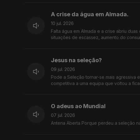
empresas? Considera aceitável que os pre
da ERSE? O que espera das autoridades e d
A crise da água em Almada.
10 jul. 2026
Falta água em Almada e a crise abriu duas 
situações de escassez, aumento do consu
quem assume responsabilidades? A autarq
por respostas.
Jesus na seleção?
09 jul. 2026
Pode a Seleção tornar-se mais agressiva 
competitiva a uma equipa que voltou a fi
O adeus ao Mundial
07 jul. 2026
Antena Aberta Porque perdeu a 