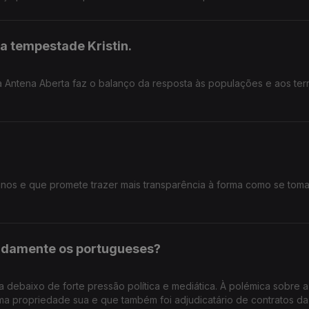
xigência no exercício de cargos públicos?
a tempestade Kristin.
a Antena Aberta faz o balanço da resposta às populações e aos terr
 anos e que promete trazer mais transparência à forma como se tom
pidamente os portugueses?
ua debaixo de forte pressão política e mediática. À polémica sobre a
a propriedade sua e que também foi adjudicatário de contratos da 