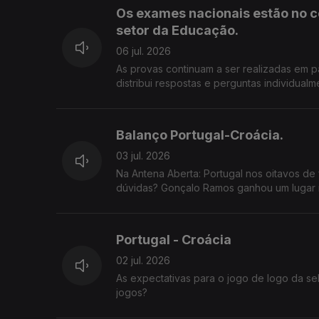
Os exames nacionais estão no c
setor da Educação.
06 jul. 2026
As provas continuam a ser realizadas em p
distribui respostas e perguntas individualmente pelos prof
adiamento dos prazos de classificação e 
a preocupação de estudantes e famílias numa altura 
de correção digital dos exames nacionais? Os alunos podem confiar que as suas provas estão a ser corrigidas 
Balanço Portugal-Croácia.
forma justa e rigorosa? As falhas conhecidas justificam uma revisão do processo ou considera que a modernização da
avaliação é inevitável? 800 22 01 01
03 jul. 2026
Na Antena Aberta: Portugal nos oitavos de f
dúvidas? Gonçalo Ramos ganhou um lugar m
Mundial?
Portugal - Croácia
02 jul. 2026
As expectativas para o jogo de logo da se
jogos?