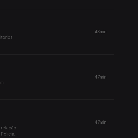
43min
itórios
47min
am
47min
 relação
Polícia