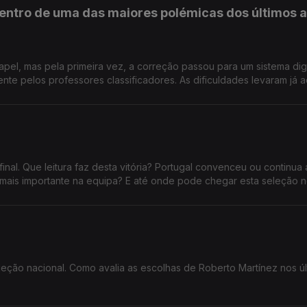
entro de uma das maiores polémicas dos últimos 
apel, mas pela primeira vez, a correção passou para um sistema dig
essores classificadores. As dificuldades levaram já ao
da divulgação das notas da primeira fase dos exames nacionais, a
decisiva para o acesso ao ensino superior. Confia no novo sistema
de
 22 33 99956
inal. Que leitura faz desta vitória? Portugal convenceu ou continua 
ais importante na equipa? E até onde pode chegar esta seleção 
leção nacional. Como avalia as escolhas de Roberto Martínez nos úl