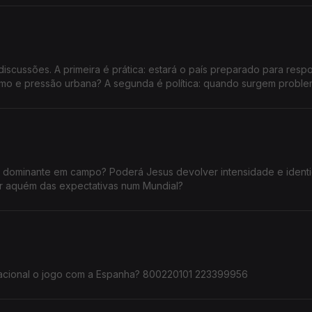
ços praticados estejam sistematicamente acima dos valores de refe
o setor para tornar os preços mais justos e transparentes?
discussões. A primeira é prática: estará o país preparado para resp
mo e pressão urbana? A segunda é política: quando surgem proble
uia e o Governo trocam acusações, enquanto milhares de pessoas
e dominante em campo? Poderá Jesus devolver intensidade e ident
car aquém das expectativas num Mundial?
seleção nacional o jogo com a Espanha? 800220101 223399956