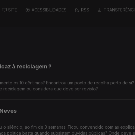
SITE
ACESSIBILIDADES
RSS
TRANSFERÊNCI
ficaz à reciclagem ?
ilmente os 10 cêntimos? Encontrou um ponto de recolha perto de si?
 reciclagem ou considera que deve ser revisto?
 Neves
ou o silêncio, ao fim de 3 semanas. Ficou convencido com as explic
ança política basta quando subsistem dúvidas públicas? Onde deve e