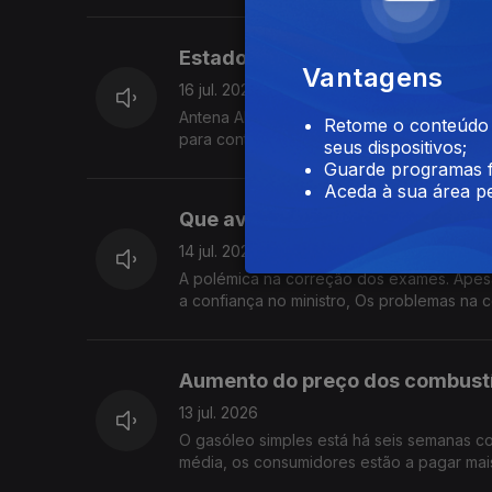
Este episódio prejudica a credibilidade d
Estado da Nação
Vantagens
16 jul. 2026
Antena Aberta: O Estado da Nação. Quando
Retome o conteúdo a
para continuar o trabalho que iniciou ou 
seus dispositivos;
política para responder aos problemas do
Guarde programas f
Aceda à sua área pe
Que avaliação faz da atuação d
14 jul. 2026
A polémica na correção dos exames. Apesar
a confiança no ministro, Os problemas na 
avaliação? O Governo fez o suficiente para
vierem a confirmar-se problemas nos resul
fica mais frágil dentro do Governo?
Aumento do preço dos combustí
13 jul. 2026
O gasóleo simples está há seis semanas co
média, os consumidores estão a pagar mais
funcionar de forma transparente? E que im