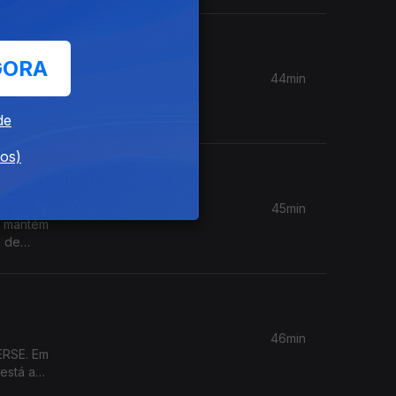
GORA
44min
nfiança
ade
de
dos)
ais?
45min
o mantém
a de
a-feira
ucação
46min
ERSE. Em
está a
as