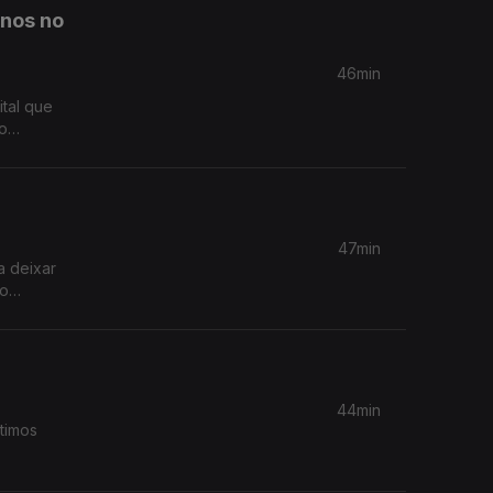
anos no
46min
ital que
umentando
47min
a deixar
no
44min
timos