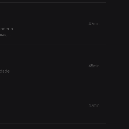
rência
47min
onder a
mas,
 esperam
45min
idade
47min