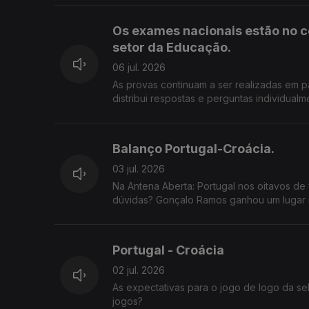
Os exames nacionais estão no c
setor da Educação.
06 jul. 2026
As provas continuam a ser realizadas em p
distribui respostas e perguntas individualmente pelos prof
adiamento dos prazos de classificação e 
a preocupação de estudantes e famílias numa altura 
de correção digital dos exames nacionais? Os alunos podem confiar que as suas provas estão a ser corrigidas 
Balanço Portugal-Croácia.
forma justa e rigorosa? As falhas conhecidas justificam uma revisão do processo ou considera que a modernização da
avaliação é inevitável? 800 22 01 01
03 jul. 2026
Na Antena Aberta: Portugal nos oitavos de f
dúvidas? Gonçalo Ramos ganhou um lugar m
Mundial?
Portugal - Croácia
02 jul. 2026
As expectativas para o jogo de logo da se
jogos?