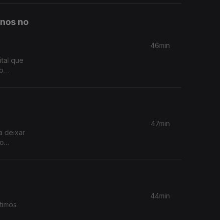
anos no
46min
ital que
umentando
47min
a deixar
no
44min
timos