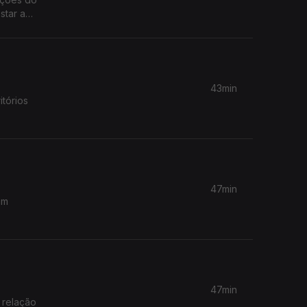
star a
43min
itórios
47min
am
47min
 relação