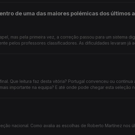
entro de uma das maiores polémicas dos últimos 
apel, mas pela primeira vez, a correção passou para um sistema dig
essores classificadores. As dificuldades levaram já ao
da divulgação das notas da primeira fase dos exames nacionais, a
decisiva para o acesso ao ensino superior. Confia no novo sistema
de
 22 33 99956
inal. Que leitura faz desta vitória? Portugal convenceu ou continua 
ais importante na equipa? E até onde pode chegar esta seleção 
leção nacional. Como avalia as escolhas de Roberto Martínez nos úl