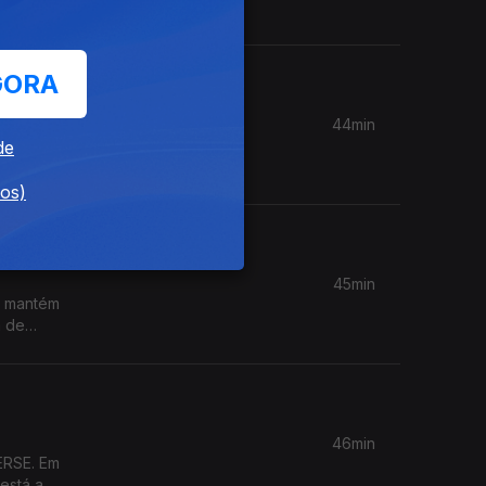
ção das
xames?
GORA
44min
nfiança
de
ade
dos)
ais?
45min
o mantém
a de
a-feira
ucação
46min
ERSE. Em
está a