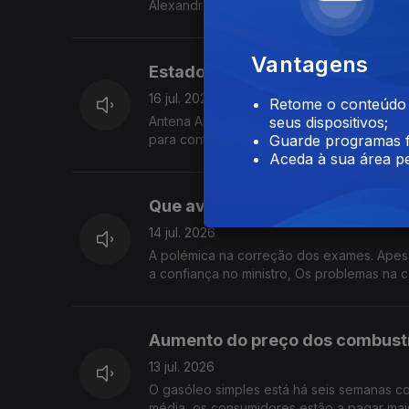
Alexandre. As explicações dadas pelo Minis
notas? Quem deve assumir responsabilidad
Este episódio prejudica a credibilidade d
Vantagens
Estado da Nação
16 jul. 2026
Retome o conteúdo a
Antena Aberta: O Estado da Nação. Quando
seus dispositivos;
para continuar o trabalho que iniciou ou 
Guarde programas f
política para responder aos problemas do
Aceda à sua área pe
Que avaliação faz da atuação d
14 jul. 2026
A polémica na correção dos exames. Apesar
a confiança no ministro, Os problemas na 
avaliação? O Governo fez o suficiente para
vierem a confirmar-se problemas nos resul
fica mais frágil dentro do Governo?
Aumento do preço dos combustí
13 jul. 2026
O gasóleo simples está há seis semanas co
média, os consumidores estão a pagar mais