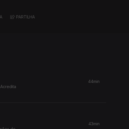
A
PARTILHA
44min
 Acredita
43min
ações do