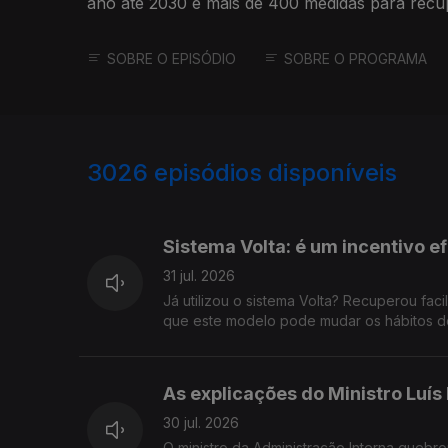
ano até 2030 e mais de 400 medidas para recu
Portugal. Este plano é uma prioridade para o p
urgências mais imediatas? Na sua região, sente
SOBRE O EPISÓDIO
SOBRE O PROGRAMA
ser restaurada? Onde e de que forma? Identif
rios degradados, florestas abandonadas, falta
Acredita que projetos como os previstos para c
corredores verdes, abrigos climáticos) podem 
3026
episódios disponíveis
vida?
941903
937274
Sistema Volta: é um incentivo e
31 jul. 2026
Já utilizou o sistema Volta? Recuperou fac
que este modelo pode mudar os hábitos de
As explicações do Ministro Luís
30 jul. 2026
O ministro da Administração Interna quebr