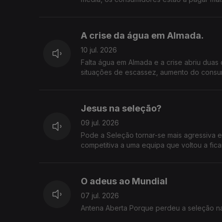
funcionar de forma transparente? E que im
empresas? Considera aceitável que os pre
da ERSE? O que espera das autoridades e d
A crise da água em Almada.
10 jul. 2026
Falta água em Almada e a crise abriu duas 
situações de escassez, aumento do consu
quem assume responsabilidades? A autarq
por respostas.
Jesus na seleção?
09 jul. 2026
Pode a Seleção tornar-se mais agressiva 
competitiva a uma equipa que voltou a fi
O adeus ao Mundial
07 jul. 2026
Antena Aberta Porque perdeu a 