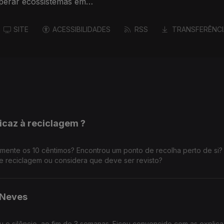
perar ecossistemas em
aís? Ou há outras
 que a natureza precisa de
SITE
ACESSIBILIDADES
RSS
TRANSFERÊNCI
ica problemas concretos —
 de espaços verdes?
idades (mais árvores,
melhorar a qualidade de
ficaz à reciclagem ?
ilmente os 10 cêntimos? Encontrou um ponto de recolha perto de si?
 reciclagem ou considera que deve ser revisto?
 Neves
ou o silêncio, ao fim de 3 semanas. Ficou convencido com as explic