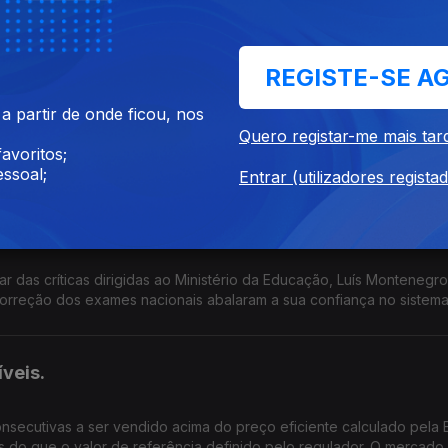
tro da Educação são suficientes para justificar o atraso na divulga
es pelos problemas registados na correção e classificação dos e
os exames nacionais?
REGISTE-SE A
 partir de onde ficou, nos
 olha para o país de hoje, que balanço faz? O Governo merece co
Quero registar-me mais tar
os acontecimentos das últimas semanas demonstram falta de capacid
avoritos;
s portugueses?
ssoal;
Entrar (utilizadores regista
o Governo na crise da correção dos exames nacion
 das críticas dirigidas ao Ministério da Educação, Luís Montenegr
correção dos exames nacionais abalaram a sua confiança no sistem
 proteger os alunos e as famílias desta situação? Se depois de sext
tados da correção das provas a posição política do Ministro da Ed
veis.
nsecutivas a ser vendido acima do preço eficiente calculado pela 
 do que o valor de referência definido pelo regulador. O mercado 