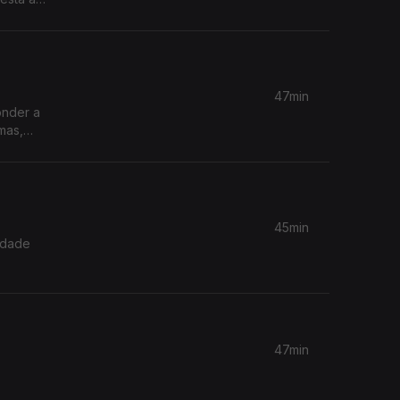
as
rência
47min
onder a
mas,
 esperam
45min
idade
47min