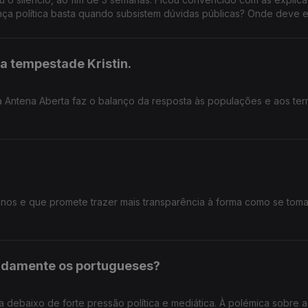
ança política basta quando subsistem dúvidas públicas? Onde deve e
xigência no exercício de cargos públicos?
a tempestade Kristin.
a Antena Aberta faz o balanço da resposta às populações e aos terr
 anos e que promete trazer mais transparência à forma como se tom
pidamente os portugueses?
ua debaixo de forte pressão política e mediática. À polémica sobre a