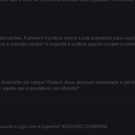
pacto têm estas subidas no orçamento das famílias e na atividade d
ços praticados estejam sistematicamente acima dos valores de refe
o setor para tornar os preços mais justos e transparentes?
discussões. A primeira é prática: estará o país preparado para resp
mo e pressão urbana? A segunda é política: quando surgem proble
uia e o Governo trocam acusações, enquanto milhares de pessoas
e dominante em campo? Poderá Jesus devolver intensidade e ident
car aquém das expectativas num Mundial?
seleção nacional o jogo com a Espanha? 800220101 223399956