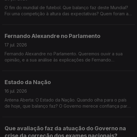
instituições tão sensíveis como a Polícia Judiciária, o que é
bastam as garantias de que ninguém será prejudicado? Depois
mais importante: aguardar pelas conclusões das investigações
O fim do mundial de futebol. Que balanço faz deste Mundial?
do caos nas classificações dos exames, basta garantir que
ou exigir explicações políticas desde já?
Foi uma competição à altura das expectativas? Quem foram as
nenhum aluno foi prejudicado ou deve haver
grandes figuras? Que seleção o surpreendeu mais? E que
responsabilidades políticas pelas falhas registadas? Faz
lições ficam para o futebol mundial?
sentido manter o calendário de acesso ao ensino superior?
Fernando Alexandre no Parlamento
17 jul. 2026
Fernando Alexandre no Parlamento. Queremos ouvir a sua
opinião, e a sua análise às explicações de Fernando
Alexandre. As explicações dadas pelo Ministro da Educação
são suficientes para justificar o atraso na divulgação das
notas? Quem deve assumir responsabilidades pelos
Estado da Nação
problemas registados na correção e classificação dos
exames? Este episódio prejudica a credibilidade dos exames
16 jul. 2026
nacionais?
Antena Aberta: O Estado da Nação. Quando olha para o país
de hoje, que balanço faz? O Governo merece confiança para
continuar o trabalho que iniciou ou os acontecimentos das
últimas semanas demonstram falta de capacidade política para
responder aos problemas dos portugueses?
Que avaliação faz da atuação do Governo na
crise da correção dos exames nacionais?