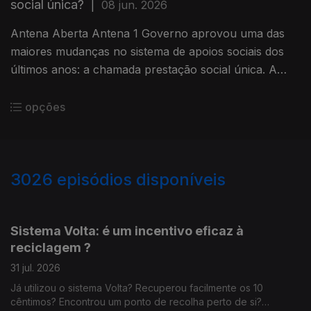
social única?
|
08 jun. 2026
Antena Aberta Antena 1 Governo aprovou uma das
maiores mudanças no sistema de apoios sociais dos
últimos anos: a chamada prestação social única. A
nova prestação prevê que quem está em idade ativa
tenha de procurar emprego, aceitar ofertas de
opções
trabalho ou até participar em atividades comunitárias
— com regras mais exigentes e penalizações em caso
de incumprimento. Estamos perante uma simplificação
3026
episódios disponíveis
necessária… ou uma mudança que pode deixar
pessoas mais vulneráveis? O que pensa da prestação
941903
937274
932390
social única? 800 22 01 01 22 33 999 56
Sistema Volta: é um incentivo eficaz à
reciclagem ?
31 jul. 2026
Já utilizou o sistema Volta? Recuperou facilmente os 10
cêntimos? Encontrou um ponto de recolha perto de si?