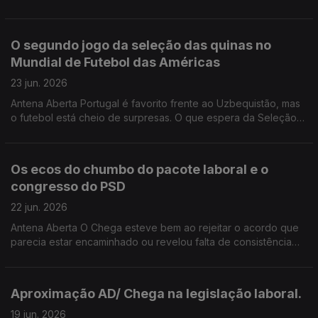
sociedades enfrentam os grandes riscos naturais do século
XXI. Queremos ouvir a sua experiência e a sua opinião.
800220101-223399956
O segundo jogo da seleção das quinas no
Mundial de Futebol das Américas
23 jun. 2026
Antena Aberta Portugal é favorito frente ao Uzbequistão, mas
o futebol está cheio de surpresas. O que espera da Seleção
Nacional? Que erros não podem ser cometidos? Excesso de
confiança, falta de eficácia ou dificuldades na finalização?
Os ecos do chumbo do pacote laboral e o
congresso do PSD
22 jun. 2026
Antena Aberta O Chega esteve bem ao rejeitar o acordo que
parecia estar encaminhado ou revelou falta de consistência
política? Como avalia a reação e as propostas de Luís
Montenegro anunciadas no congresso do PSD? 800220101
223399956Antena Aberta O Chega esteve bem ao rejeitar o
Aproximação AD/ Chega na legislação laboral.
acordo que parecia estar encaminhado ou revelou falta de
consistência política? Como avalia a reação e as propostas de
19 jun. 2026