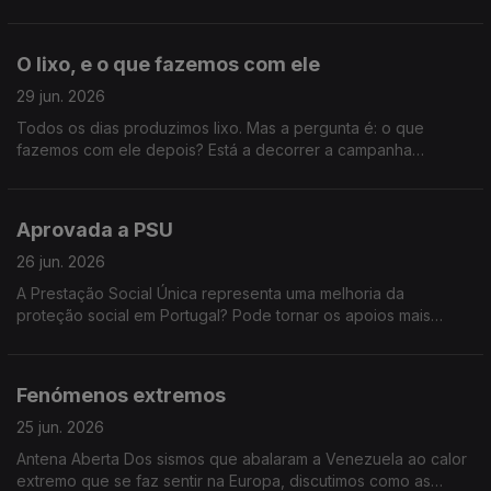
reduzir o risco de incêndio?
O lixo, e o que fazemos com ele
29 jun. 2026
Todos os dias produzimos lixo. Mas a pergunta é: o que
fazemos com ele depois? Está a decorrer a campanha
nacional “Vamos Lixar o Lixo”, que nos desafia a separar
melhor os resíduos, a reciclar mais e a pensar duas vezes
antes de deitar algo fora. O lema é claro: “Vamos separar o
Aprovada a PSU
lixo antes que o futuro se lixe.” Faz a separação dos resíduos
em casa? O que o impede de reciclar mais? Acredita que
26 jun. 2026
Portugal está a fazer o suficiente para reduzir o lixo que
A Prestação Social Única representa uma melhoria da
produz?
proteção social em Portugal? Pode tornar os apoios mais
eficazes e mais justos? Ou corre o risco de dificultar o acesso
de algumas pessoas aos apoios de que necessitam?
Fenómenos extremos
25 jun. 2026
Antena Aberta Dos sismos que abalaram a Venezuela ao calor
extremo que se faz sentir na Europa, discutimos como as