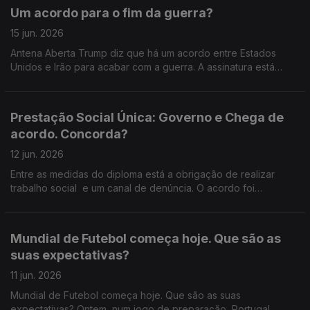
claras: quer calendarizar o inicio do processo para baixar a
Um acordo para o fim da guerra?
idade da reforma, reforçar a proteção de quem trabalha por
turnos e em horas extraordinárias, acabar com reformas
15 jun. 2026
vitalícias e impor limites às pensões mais elevadas. Ventura
Antena Aberta Trump diz que há um acordo entre Estados
não fecha a porta ao processo parlamentar, mas deixa
Unidos e Irão para acabar com a guerra. A assinatura está
dúvidas: haverá acordo ou confronto já na votação na
marcada para dia 19, na Suíça, e Teerão anuncia o fim das
generalidade? 800 22 01 01 22 33 999 56.
operações militares já a partir de hoje, incluindo no Líbano.
Mas será mesmo o fim do conflito… ou apenas uma pausa?
Prestação Social Única: Governo e Chega de
Estamos perante um verdadeiro ponto de viragem no Médio
acordo. Concorda?
Oriente? Ou um entendimento frágil, que pode cair ao primeiro
incidente no terreno?
12 jun. 2026
Entre as medidas do diploma está a obrigação de realizar
trabalho social e um canal de denúncia. O acordo foi
alcançado depois de um encontro entre o primeiro-ministro e
o líder do Chega. O governo avança com a PSU no
parlamento, sem votação. Faz bem?
Mundial de Futebol começa hoje. Que são as
suas expectativas?
11 jun. 2026
Mundial de Futebol começa hoje. Que são as suas
expectativas? Ontem, num jogo de preparação, Portugal