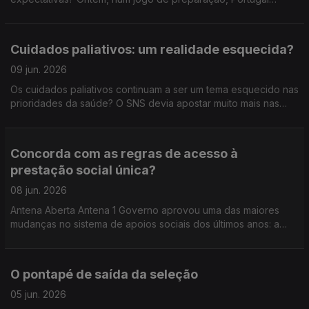
venceu a Nigéria, por 2-1. Amanhã, a seleção segue para os
Estados Unidos. Do que tem visto, como avalia o estado atual
da seleção nacional? Quais são as suas expectativas para este
Cuidados paliativos: um realidade esquecida?
Mundial 2026?
09 jun. 2026
Os cuidados paliativos continuam a ser um tema esquecido nas
prioridades da saúde? O SNS devia apostar muito mais nas
equipas ao domicílio? Estamos a respeitar a vontade das
pessoas no fim de vida — ou ainda morremos longe de onde
gostaríamos? E nas famílias: há apoio suficiente para cuidar de
Concorda com as regras de acesso à
quem está em fase terminal? Num tema sensível, mas
prestação social única?
inevitável, discutimos o direito a uma morte com dignidade… e
o papel do Estado, dos profissionais e das famílias.
08 jun. 2026
Antena Aberta Antena 1 Governo aprovou uma das maiores
mudanças no sistema de apoios sociais dos últimos anos: a
chamada prestação social única. A nova prestação prevê que
quem está em idade ativa tenha de procurar emprego, aceitar
ofertas de trabalho ou até participar em atividades
O pontapé de saída da seleção
comunitárias — com regras mais exigentes e penalizações em
caso de incumprimento. Estamos perante uma simplificação
05 jun. 2026
necessária… ou uma mudança que pode deixar pessoas mais