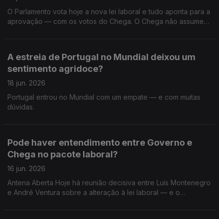
Luís Montenegro anunciadas no congresso do PSD?
O Parlamento vota hoje a nova lei laboral e tudo aponta para a
aprovação — com os votos do Chega. O Chega não assume
formalmente o sentido de voto, mas o líder André Ventura
referiu-se a uma “vitória dos trabalhadores” e reivindica
ganhos em férias, turnos e direitos parentais. Esta lei melhora a
A estreia de Portugal no Mundial deixou um
vida de quem trabalha — ou abre a porta a mais
sentimento agridoce?
precariedade? Que leitura faz desta aproximação entre
Governo e Chega? E no seu dia-a-dia: o que espera que
18 jun. 2026
mude com esta reforma laboral? O que espera do papel do
Portugal entrou no Mundial com um empate — e com muitas
Presidente da República?
dúvidas.
Pode haver entendimento entre Governo e
Chega no pacote laboral?
16 jun. 2026
Antena Aberta Hoje há reunião decisiva entre Luís Montenegro
e André Ventura sobre a alteração à lei laboral — e o
desfecho pode ditar o rumo político das próximas semanas. O
Chega admite abertura para negociar… mas coloca condições