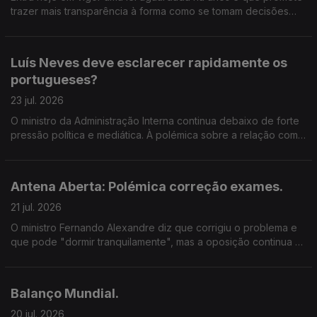
trazer mais transparência à forma como se tomam decisões
políticas em Portugal.
Luís Neves deve esclarecer rapidamente os
portugueses?
23 jul. 2026
O ministro da Administração Interna continua debaixo de forte
pressão política e mediática. À polémica sobre a relação com
um empreiteiro que realizou obras numa propriedade sua e
que também foi adjudicatário de contratos da Polícia
Judiciária, juntou-se agora a abertura de um inquérito
Antena Aberta: Polémica correção exames.
relacionado com um atrelado apreendido numa operação
antidroga e encontrado nas instalações dessa mesma
21 jul. 2026
empresa. Luís Neves garante que vai responder a todas as
O ministro Fernando Alexandre diz que corrigiu o problema e
dúvidas e diz estar a reunir documentos para esclarecer o
que pode "dormir tranquilamente", mas a oposição continua a
caso. Mas, para muitos, continuam por responder perguntas
questionar a gestão do processo. No dia em que arranca a
fundamentais. Numa democracia, quando um governante
segunda fase dos exames, voltamos ao tema. Ficou
enfrenta suspeitas ou polémicas desta dimensão, basta
convencido pelas explicações dadas pelo ministro da
prometer esclarecimentos ou é necessário prestar contas de
Balanço Mundial.
Educação? Num período em que milhares de estudantes
forma imediata e detalhada? E quando estão em causa
escolhem os próximos passos académicos, importa perguntar:
20 jul. 2026