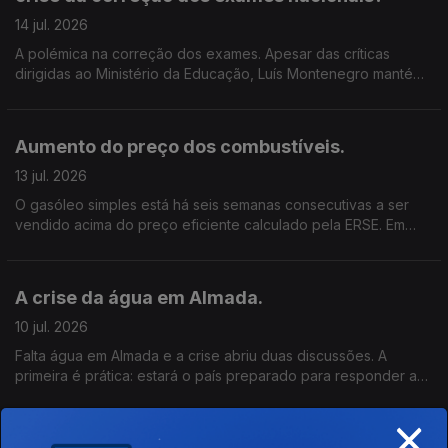
14 jul. 2026
A polémica na correção dos exames. Apesar das críticas
dirigidas ao Ministério da Educação, Luís Montenegro mantém
a confiança no ministro, Os problemas na correção dos
exames nacionais abalaram a sua confiança no sistema de
avaliação? O Governo fez o suficiente para proteger os alunos
Aumento do preço dos combustíveis.
e as famílias desta situação? Se depois de sexta-feira vierem a
confirmar-se problemas nos resultados da correção das
13 jul. 2026
provas a posição política do Ministro da Educação fica mais
O gasóleo simples está há seis semanas consecutivas a ser
frágil dentro do Governo?
vendido acima do preço eficiente calculado pela ERSE. Em
média, os consumidores estão a pagar mais do que o valor de
referência definido pelo regulador. O mercado está a
funcionar de forma transparente? E que impacto têm estas
A crise da água em Almada.
subidas no orçamento das famílias e na atividade das
empresas? Considera aceitável que os preços praticados
10 jul. 2026
estejam sistematicamente acima dos valores de referência da
Falta água em Almada e a crise abriu duas discussões. A
ERSE? O que espera das autoridades e do setor para tornar os
primeira é prática: estará o país preparado para responder a
preços mais justos e transparentes?
situações de escassez, aumento do consumo e pressão
×
urbana? A segunda é política: quando surgem problemas,
quem assume responsabilidades? A autarquia e o Governo