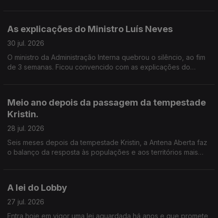
Acredita que este modelo pode mudar os hábitos de
reciclagem ou considera que deve ser revisto?
As explicações do Ministro Luís Neves
30 jul. 2026
O ministro da Administração Interna quebrou o silêncio, ao fim
de 3 semanas. Ficou convencido com as explicações do
ministro da administração interna? A confiança política basta
quando subsistem dúvidas públicas? Onde deve estar a
fronteira entre a legalidade, a ética e a exigência no exercício
Meio ano depois da passagem da tempestade
de cargos públicos?
Kristin.
28 jul. 2026
Seis meses depois da tempestade Kristin, a Antena Aberta faz
o balanço da resposta às populações e aos territórios mais
afetados.
A lei do Lobby
27 jul. 2026
Entra hoje em vigor uma lei aguardada há anos e que promete