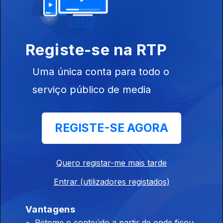
02 jun. 2018
Registe-se na RTP
Uma única conta para todo o
serviço público de media
Instale a aplicação
RTP Play
REGISTE-SE AGORA
Disponível para iOS, Android, Apple TV, Android TV e
Quero registar-me mais tarde
CarPlay
Entrar (utilizadores registados)
Vantagens
Retome o conteúdo a partir de onde ficou,