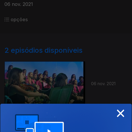
06 nov. 2021
opções
2
episódios disponíveis
349725
06 nov. 2021
×