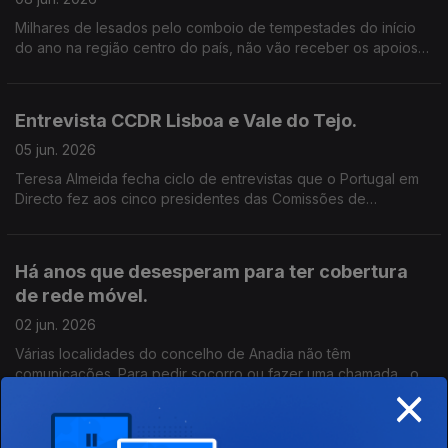
Milhares de lesados pelo comboio de tempestades do início
do ano na região centro do país, não vão receber os apoios
do governo até ao final do mês para reconstruirem as casas,
como estava previsto.
Entrevista CCDR Lisboa e Vale do Tejo.
05 jun. 2026
Teresa Almeida fecha ciclo de entrevistas que o Portugal em
Directo fez aos cinco presidentes das Comissões de
Coordenação e Desenvolvimento Regional do país. Edição de
Nuno Amaral.
Há anos que desesperam para ter cobertura
de rede móvel.
02 jun. 2026
Várias localidades do concelho de Anadia não têm
comunicações. Para pedir socorro ou fazer uma chamada, os
×
moradores têm de usar o telefone fixo. A autarquia diz que
chegou a hora de dizer basta. Edição Cláudia Costa.
Encerramento da estação de caminhos de