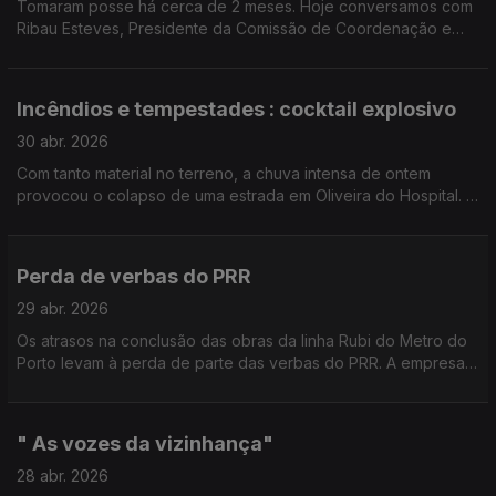
Tomaram posse há cerca de 2 meses. Hoje conversamos com
Ribau Esteves, Presidente da Comissão de Coordenação e
Desenvolvimento Regional do Centro.
Incêndios e tempestades : cocktail explosivo
30 abr. 2026
Com tanto material no terreno, a chuva intensa de ontem
provocou o colapso de uma estrada em Oliveira do Hospital. O
autarca avisa que vão acontecer mais casos como este
noutros municípios.
Perda de verbas do PRR
29 abr. 2026
Os atrasos na conclusão das obras da linha Rubi do Metro do
Porto levam à perda de parte das verbas do PRR. A empresa
vai agora procurar outros fundos europeus para financiar a
empreitada.
" As vozes da vizinhança"
28 abr. 2026