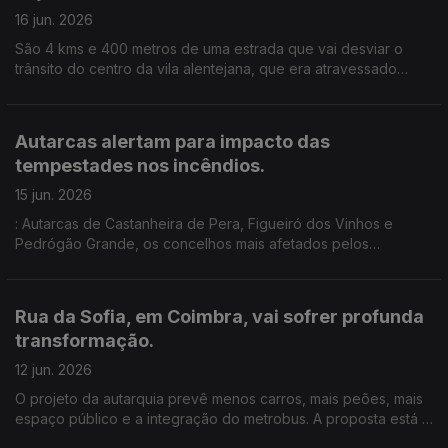
16 jun. 2026
São 4 kms e 400 metros de uma estrada que vai desviar o
trânsito do centro da vila alentejana, que era atravessado
todos os dias por dezenas de camiões .Um investimento de
8,5 milhões de euros. Edição de Cláudia Costa
Autarcas alertam para impacto das
tempestades nos incêndios.
15 jun. 2026
: Autarcas de Castanheira de Pera, Figueiró dos Vinhos e
Pedrógão Grande, os concelhos mais afetados pelos
incêndios de 2017, que provocaram dezenas de mortos,
preocupados com o impacto das tempestades de inverno nos
incêndios.
Rua da Sofia, em Coimbra, vai sofrer profunda
transformação.
12 jun. 2026
O projeto da autarquia prevê menos carros, mais peões, mais
espaço público e a integração do metrobus. A proposta está a
suscitar dúvidas e preocupações, sobretudo entre