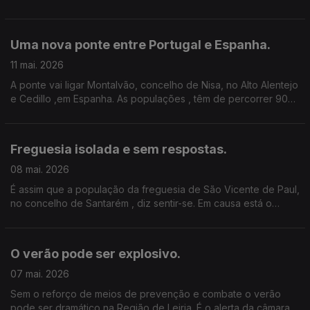
coordenação regional e de execução dos programas
financiados pela União Europeia. Edição Cláudia Costa
Uma nova ponte entre Portugal e Espanha.
11 mai. 2026
A ponte vai ligar Montalvão, concelho de Nisa, no Alto Alentejo
e Cedillo ,em Espanha. As populações , têm de percorrer 90
kms para atravessar 160 metros. Vamos em direto até lá.
Edição Cláudia Costa.
Freguesia isolada e sem respostas.
08 mai. 2026
É assim que a população da freguesia de São Vicente de Paul,
no concelho de Santarém , diz sentir-se. Em causa está o
encerramento da Ponte da Panela, que obriga a percorrer
mais 15 kms. Edição Cláudia Costa.
O verão pode ser explosivo.
07 mai. 2026
Sem o reforço de meios de prevenção e combate o verão
pode ser dramático na Região de Leiria. É o alerta da câmara,