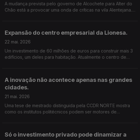
A mudança prevista pelo governo de Alcochete para Alter do
Chão está a provocar uma onda de críticas na vila Alentejana.
Um grupo de 60 agricultores lançou uma petição que já
chegou ao parlamento. Edição Cláudia Costa
Expansão do centro empresarial da Lionesa.
22 mai. 2026
Um investimento de 60 milhões de euros para construir mais 3
edifícios, um deles para habitação. Atualmente o centro de
negócios acolhe 120 empresas, mas vai crescer. Edição de
Cláudia Costa.
A inovação não acontece apenas nas grandes
cidades.
21 mai. 2026
Uma tese de mestrado distinguida pela CCDR NORTE mostra
como os institutos politécnicos podem ser motores de
desenvolvimento, aproximando conhecimento, empresas e
comunidades. Edição Cláudia Costa
Só o investimento privado pode dinamizar a