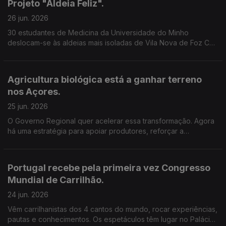
Projeto "Aldeia Feliz".
26 jun. 2026
30 estudantes de Medicina da Universidade do Minho
deslocam-se às aldeias mais isoladas de Vila Nova de Foz Côa
. Vão estar no terreno para promover a saúde e a proximidade
junto dos mais idosos. Edição Cláudia Costa.
Agricultura biológica está a ganhar terreno
nos Açores.
25 jun. 2026
O Governo Regional quer acelerar essa transformação. Agora
há uma estratégia para apoiar produtores, reforçar a
sustentabilidade e criar novas oportunidades para o setor.
Edição Cláudia Costa.
Portugal recebe pela primeira vez Congresso
Mundial de Carrilhão.
24 jun. 2026
Vêm carrilhanistas dos 4 cantos do mundo, rocar experiências,
pautas e conhecimentos. Os espetáculos têm lugar no Palácio