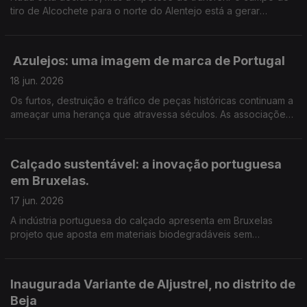
tiro de Alcochete para o norte do Alentejo está a gerar
receios. Em Monforte teme-se a perda de terrenos agrícolas e
postos de trabalho.
Azulejos: uma imagem de marca de Portugal
18 jun. 2026
Os furtos, destruição e tráfico de peças históricas continuam a
ameaçar uma herança que atravessa séculos. As associações
de defesa do património dizem que o problema pode estar a
agravar-se. Edição Cláudia Costa
Calçado sustentável: a inovação portuguesa
em Bruxelas.
17 jun. 2026
A indústria portuguesa do calçado apresenta em Bruxelas
projeto que aposta em materiais biodegradáveis sem
comprometer a qualidade. Edição de Cláudia Costa.
Inaugurada Variante de Aljustrel, no distrito de
Beja