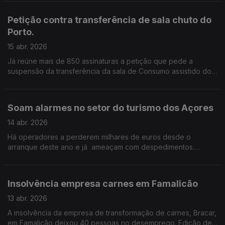
Edição de Cláudia Costa
Petição contra transferência de sala chuto do
Porto.
15 abr. 2026
Já reúne mais de 850 assinaturas a petição que pede a
suspensão da transferência da sala de Consumo assistido do
bairro da Pasteleira para os terrenos do antigo bairro do
Aleixo, no Porto. Edição Cláudia Costa.
Soam alarmes no setor do turismo dos Açores
14 abr. 2026
Há operadores a perderem milhares de euros desde o
arranque deste ano e já ameaçam com despedimentos.
Edição de Cláudia Costa
Insolvência empresa carnes em Famalicão
13 abr. 2026
A insolvência da empresa de transformação de carnes, Bracar,
em Famalicão deixou 40 pessoas no desemprego. Edição de