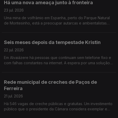
Há uma nova ameaça junto à fronteira
23 jul. 2026
Uma mina de volfrâmio em Espanha, perto do Parque Natural
de Montesinho, está a preocupar autarcas e ambientalistas
que receiam a contaminação do rio Rabaçal e o abastecimento
de água a 14 aldeias.
Seis meses depois da tempestade Kristin
22 jul. 2026
Em Alvaiázere há pessoas que continuam sem telefone fixo e
com falhas constantes na internet. A espera por uma solução
parece não ter fim.
Rede municipal de creches de Paços de
Ferreira
21 jul. 2026
Há 546 vagas de creche públicas e gratuitas. Um investimento
público que o presidente da Câmara considera exemplar e
que começa agora a ser replicado noutros municípios. Edição