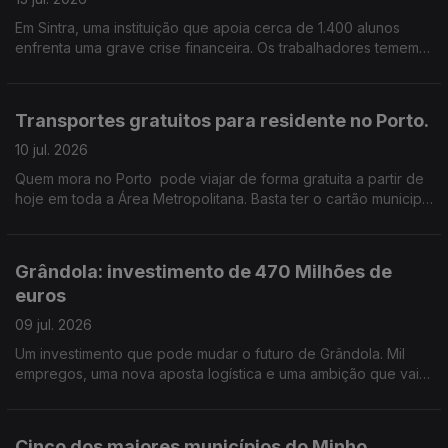
Em Sintra, uma instituição que apoia cerca de 1.400 alunos
enfrenta uma grave crise financeira. Os trabalhadores temem
perder o emprego. e já não sabem como pagar as contas ao
fim do mês. Edição de Cláudia Costa
Transportes gratuitos para residente no Porto.
10 jul. 2026
Quem mora no Porto pode viajar de forma gratuita a partir de
hoje em toda a Área Metropolitana. Basta ter o cartão municipal
Porto.
Grândola: investimento de 470 Milhões de
euros
09 jul. 2026
Um investimento que pode mudar o futuro de Grândola. Mil
empregos, uma nova aposta logística e uma ambição que vai
muito além do concelho. Edição de Cláudia Costa
Cinco dos maiores municípios do Minho