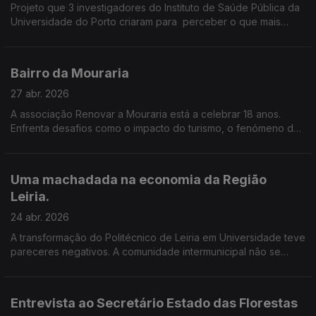
Projeto que 3 investigadores do Instituto de Saúde Pública da
Universidade do Porto criaram para perceber o que mais
prejudica a saúde e a qualidade de vida de quem vive no
centro histórico.
Bairro da Mouraria
27 abr. 2026
A associação Renovar a Mouraria está a celebrar 18 anos.
Enfrenta desafios como o impacto do turismo, o fenómeno da
gentrificação, a vida multicultural de um bairro com vários
mundos lá dentro. Edição de Cláudia Costa
Uma machadada na economia da Região
Leiria.
24 abr. 2026
A transformação do Politécnico de Leiria em Universidade teve
pareceres negativos. A comunidade intermunicipal não se
conforma. Diz que é uma machadada para uma região que se
está a reerguer. Edição Cláudia Costa
Entrevista ao Secretário Estado das Florestas