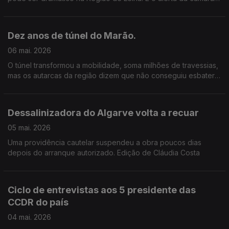
que lembra que ainda há muito a fazer depois da tempestade
Kristin. Edição Cláudia Costa
Dez anos de túnel do Marão.
06 mai. 2026
O túnel transformou a mobilidade, soma milhões de travessias,
mas os autarcas da região dizem que não conseguiu esbater
as desigualdades. Edição de Cláudia Costa.
Dessalinizadora do Algarve volta a recuar
05 mai. 2026
Uma providência cautelar suspendeu a obra poucos dias
depois do arranque autorizado. Edição de Cláudia Costa
Ciclo de entrevistas aos 5 presidente das
CCDR do país
04 mai. 2026