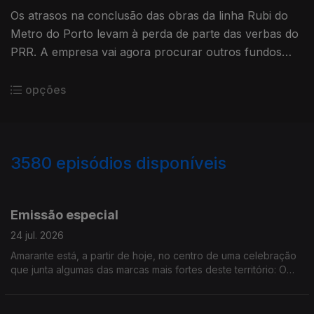
Os atrasos na conclusão das obras da linha Rubi do
Metro do Porto levam à perda de parte das verbas do
PRR. A empresa vai agora procurar outros fundos
europeus para financiar a empreitada.
opções
3580
episódios disponíveis
941601
938105
933519
929090
925167
921148
Emissão especial
24 jul. 2026
Amarante está, a partir de hoje, no centro de uma celebração
que junta algumas das marcas mais fortes deste território: O
vinho, a gastronomia, a cultura, a literatura. O UVVA decorre
até domingo. Edição de Cláudia Costa