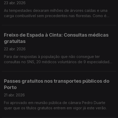
23 abr. 2026
As tempestades deixaram milhões de árvores caídas e uma
carga combustível sem precedentes nas florestas. Como é
que o país caminha para o verão e para a época mais crítica
de incêndios.
Freixo de Espada à Cinta: Consultas médicas
gratuitas
22 abr. 2026
Para dar respostas à população que não consegue ter
consultas no SNS, 20 médicos voluntários de 9 especialidades
vão atender perto de 300 utentes, este fim de semana.
Passes gratuitos nos transportes públicos do
Porto
21 abr. 2026
Foi aprovado em reunião pública de câmara Pedro Duarte
quer que os títulos gratuitos entrem em vigor já este verão.