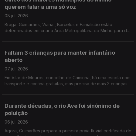
querem falar a uma só voz
08 jul. 2026
Braga, Guimarães, Viana , Barcelos e Famalicão estão
determinados em criar a Área Metropolitana do Minho para dar
mais força política e económica à região .Edição Cláudia Costa
Faltam 3 crianças para manter infantário
aberto
07 jul. 2026
Em Vilar de Mouros, concelho de Caminha, há uma escola com
transporte e cantina gratuitas, mas precisa de mais 3 crianças
para manter o único jardim de infância da freguesia de portas
abertas. Edição Cláudia Costa
Durante décadas, o rio Ave foi sinónimo de
poluição
06 jul. 2026
Agora, Guimarães prepara a primeira praia fluvial certificada do