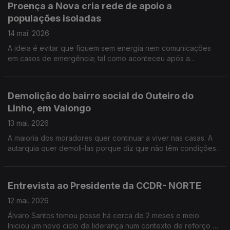
Proença a Nova cria rede de apoio a
populações isoladas
14 mai. 2026
A ideia é evitar que fiquem sem energia nem comunicações
em casos de emergência; tal como aconteceu após a
passagem da tempestade Kristin. A campanha para angariar
verbas, já está no terreno .Edição Cláudia Costa
Demolição do bairro social do Outeiro do
Linho, em Valongo
13 mai. 2026
A maioria dos moradores quer continuar a viver nas casas. A
autarquia quer demoli-las porque diz que não têm condições
de segurança e de acessibilidade. Os moradores resistem e
batem o pé. Edição de Cláudia Costa
Entrevista ao Presidente da CCDR- NORTE
12 mai. 2026
Álvaro Santos tomou posse há cerca de 2 meses e meio.
Iniciou um novo ciclo de liderança num contexto de reforço da