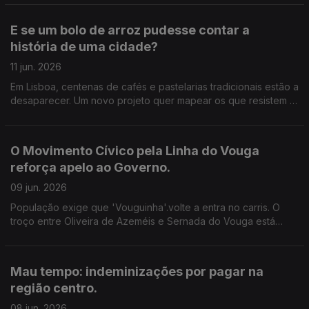
comerciantes e moradores. Edição de Cláudia Costa.
E se um bolo de arroz pudesse contar a
história de uma cidade?
11 jun. 2026
Em Lisboa, centenas de cafés e pastelarias tradicionais estão a
desaparecer. Um novo projeto quer mapear os que resistem e
lançar o debate sobre a identidade da capital. Edição de
Cláudia Costa.
O Movimento Cívico pela Linha do Vouga
reforça apelo ao Governo.
09 jun. 2026
População exige que 'Vouguinha'.volte a entra no carris. O
troço entre Oliveira de Azeméis e Sernada do Vouga está
requalificado. Há condições, defende o movimento, para
repor no mínimo dois comboios em cada sentido.
Mau tempo: indeminizações por pagar na
região centro.
08 jun. 2026