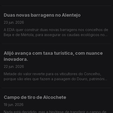
Nacional de Mafra, que abriga um dos maiores carrilhões
históricos do mundo.
Duas novas barragens no Alentejo
23 jun. 2026
A EDIA quer construir duas novas barragens nos concelhos de
Beja e de Mértola, para assegurar os caudais ecológicos no
verão e aliviar Alqueva. Edição de Cláudia Costa
Alijó avança com taxa turística, com nuance
inovadora.
22 jun. 2026
Metade do valor reverte para os viticultores do Concelho,
porque são eles que fazem a paisagem do Douro, património
mundial da Unesco, diz a autarquia. A taxa avança já no início
do próximo ano. Edição de Cláudia Costa.
Campo de tiro de Alcochete
19 jun. 2026
Nada está decidido, mas a hipótese de transferir o campo de