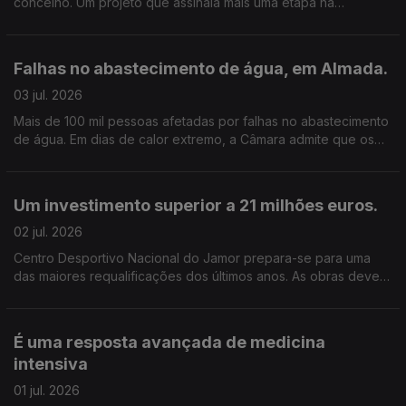
concelho. Um projeto que assinala mais uma etapa na
recuperação do rio .Edição de Cláudia Costa
Falhas no abastecimento de água, em Almada.
03 jul. 2026
Mais de 100 mil pessoas afetadas por falhas no abastecimento
de água. Em dias de calor extremo, a Câmara admite que os
problemas vão continuar, mas garante que a situação deverá
começar a melhorar. Edição Cláudia Costa.
Um investimento superior a 21 milhões euros.
02 jul. 2026
Centro Desportivo Nacional do Jamor prepara-se para uma
das maiores requalificações dos últimos anos. As obras devem
estar concluídas dentro de 2 anos e meio. Edição de Cláudia
Costa.
É uma resposta avançada de medicina
intensiva
01 jul. 2026