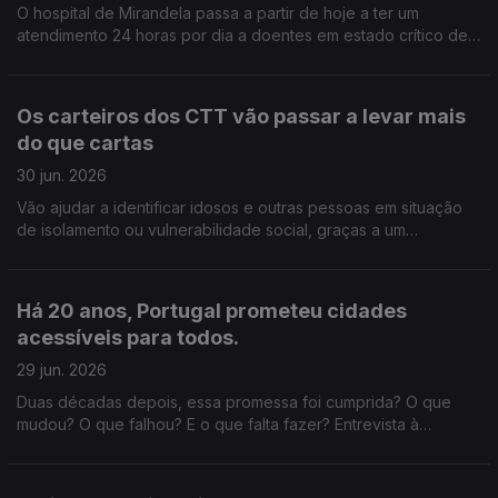
O hospital de Mirandela passa a partir de hoje a ter um
atendimento 24 horas por dia a doentes em estado crítico de
vários concelhos transmontanos. Edição de Cláudia Costa
Os carteiros dos CTT vão passar a levar mais
do que cartas
30 jun. 2026
Vão ajudar a identificar idosos e outras pessoas em situação
de isolamento ou vulnerabilidade social, graças a um
protocolo assinado com a Santa Casa da Misericórdia de
Lisboa. Edição Cláudia Costa
Há 20 anos, Portugal prometeu cidades
acessíveis para todos.
29 jun. 2026
Duas décadas depois, essa promessa foi cumprida? O que
mudou? O que falhou? E o que falta fazer? Entrevista à
especialista em mobilidade Paula Teles, autora do livro "A
Cidade das (i)Mobilidades". Edição Cláudia Costa.