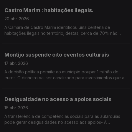
Castro Marim : habitações ilegais.
20 abr. 2026
A Câmara de Castro Marim identificou uma centena de
habitações ilegais no território; destas, cerca de 70% não
podem ser regularizadas e vão ser demolidas. Edição de
Cláudia Costa.
Montijo suspende oito eventos culturais
17 abr. 2026
A decisão política permite ao município poupar 1 milhão de
euros .O dinheiro vai ser canalizado para investimentos que a
autarquia considera prioritários: reparação de escolas ou
estradas. Edição de Cláudia Costa
Desigualdade no acesso a apoios sociais
16 abr. 2026
A transferência de competências sociais para as autarquias
pode gerar desigualdades no acesso aos apoios- A
conclusão é de um estudo do ISCTE , revelado esta semana.