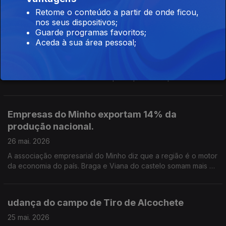
Retome o conteúdo a partir de onde ficou,
nos seus dispositivos;
Trabalhos de remoção de árvores parecem
Guarde programas favoritos;
não ter fim
Aceda à sua área pessoal;
27 mai. 2026
4 meses depois das tempestades, na Marinha Grande a
dificuldade está em encontrar quem queria comprar tanta
madeira. Edição Cláudia Costa
Empresas do Minho exportam 14% da
produção nacional.
26 mai. 2026
A associação empresarial do Minho diz que a região é o motor
da economia do país. Braga e Viana do castelo somam mais de
145 mil empresas. Um número que pode crescer. Edição de
Cláudia Costa.
udança do campo de Tiro de Alcochete
25 mai. 2026