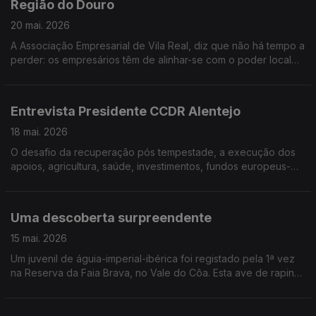
Região do Douro
20 mai. 2026
A Associação Empresarial de Vila Real, diz que não há tempo a
perder: os empresários têm de alinhar-se com o poder local
para criar emprego e atrair jovens para a região.
Entrevista Presidente CCDR Alentejo
18 mai. 2026
O desafio da recuperação pós tempestade, a execução dos
apoios, agricultura, saúde, investimentos, fundos europeus-
dossiês decisivos para o Alentejo.
Uma descoberta surpreendente
15 mai. 2026
Um juvenil de águia-imperial-ibérica foi registado pela 1ª vez
na Reserva da Faia Brava, no Vale do Côa. Esta ave de rapina
está classificada em Portugal como espécie "Criticamente em
Perigo". Edição Cláudia Costa