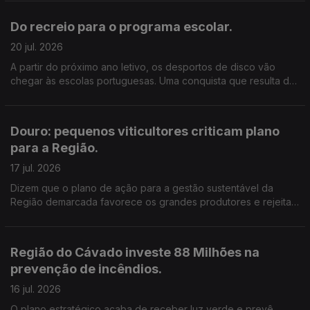
Cláudia Costa
Do recreio para o programa escolar.
20 jul. 2026
A partir do próximo ano letivo, os desportos de disco vão
chegar às escolas portuguesas. Uma conquista que resulta de
mais de 20 anos de trabalho de um investigador do Politécnico
de Leiria.
Douro: pequenos viticultores criticam plano
para a Região.
17 jul. 2026
Dizem que o plano de ação para a gestão sustentável da
Região demarcada favorece os grandes produtores e rejeitam
o arranque de vinha previsto. Edição de Cláudia Costa.
Região do Cávado investe 88 Milhões na
prevenção de incêndios.
16 jul. 2026
O plano estratégico acaba de receber luz verde e prevê