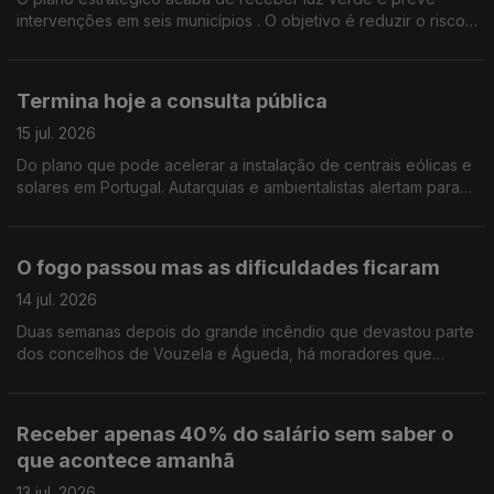
intervenções em seis municípios . O objetivo é reduzir o risco
de incêndio, gerir melhor a paisagem e proteger as
populações .Edição Cláudia Costa
Termina hoje a consulta pública
15 jul. 2026
Do plano que pode acelerar a instalação de centrais eólicas e
solares em Portugal. Autarquias e ambientalistas alertam para
os riscos da proposta e pedem uma revisão do documento.
Edição Cláudia Costa
O fogo passou mas as dificuldades ficaram
14 jul. 2026
Duas semanas depois do grande incêndio que devastou parte
dos concelhos de Vouzela e Águeda, há moradores que
dizem ter sido esquecidos e reclamam apoios urgentes.
Edição de Cláudia Costa
Receber apenas 40% do salário sem saber o
que acontece amanhã
13 jul. 2026