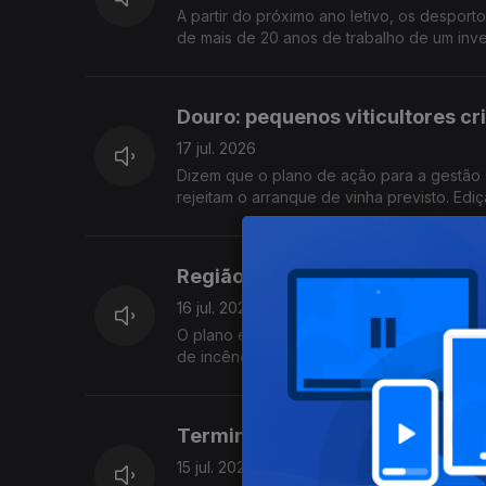
A partir do próximo ano letivo, os despor
de mais de 20 anos de trabalho de um inves
Douro: pequenos viticultores cr
17 jul. 2026
Dizem que o plano de ação para a gestão
rejeitam o arranque de vinha previsto. Edi
Região do Cávado investe 88 Mi
16 jul. 2026
O plano estratégico acaba de receber luz v
de incêndio, gerir melhor a paisagem e pr
Termina hoje a consulta pública
15 jul. 2026