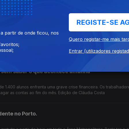
 centrais eólicas e solares em Portugal. Autarquias e ambientalistas
evisão do documento. Edição Cláudia Costa
REGISTE-SE A
des ficaram
 partir de onde ficou, nos
Quero registar-me mais tar
avoritos;
que devastou parte dos concelhos de Vouzela e Águeda, há mora
ssoal;
 apoios urgentes. Edição de Cláudia Costa
Entrar (utilizadores regista
 sem saber o que acontece amanhã
 de 1.400 alunos enfrenta uma grave crise financeira. Os trabalhado
gar as contas ao fim do mês. Edição de Cláudia Costa
dente no Porto.