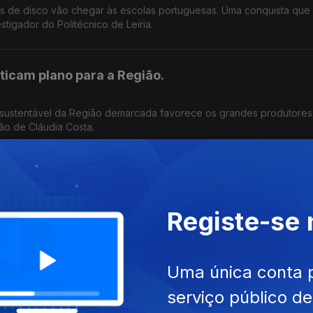
tos de disco vão chegar às escolas portuguesas. Uma conquista que 
tigador do Politécnico de Leiria.
iticam plano para a Região.
 sustentável da Região demarcada favorece os grandes produtores
ção de Cláudia Costa.
lhões na prevenção de incêndios.
Registe-se
erde e prevê intervenções em seis municípios . O objetivo é reduzi
oteger as populações .Edição Cláudia Costa
Uma única conta 
serviço público d