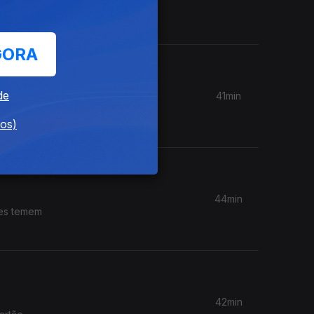
 alertam
GORA
de
41min
dores
dos)
44min
res temem
42min