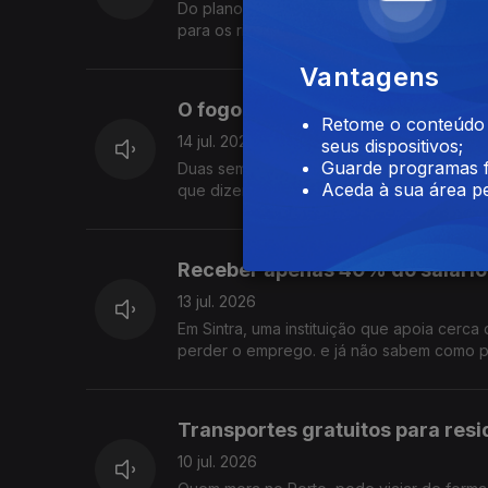
Do plano que pode acelerar a instalação de
para os riscos da proposta e pedem uma r
Vantagens
O fogo passou mas as dificulda
Retome o conteúdo a
14 jul. 2026
seus dispositivos;
Guarde programas f
Duas semanas depois do grande incêndio 
Aceda à sua área pe
que dizem ter sido esquecidos e reclamam
Receber apenas 40% do salário
13 jul. 2026
Em Sintra, uma instituição que apoia cerca
perder o emprego. e já não sabem como pa
Transportes gratuitos para resi
10 jul. 2026