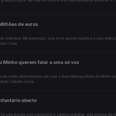
atuita a partir de hoje em toda a Área Metropolitana. Basta ter o c
Milhões de euros
udia Costa
o Minho querem falar a uma só voz
licão estão determinados em criar a Área Metropolitana do Minho p
Edição Cláudia Costa
nfantário aberto
há uma escola com transporte e cantina gratuitas, mas precisa de m