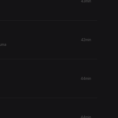
43min
42min
 uma
44min
44min