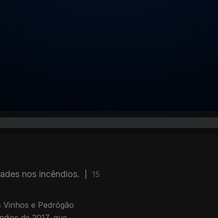
ades nos incêndios.
|
15
os Vinhos e Pedrógão
ndios de 2017, que