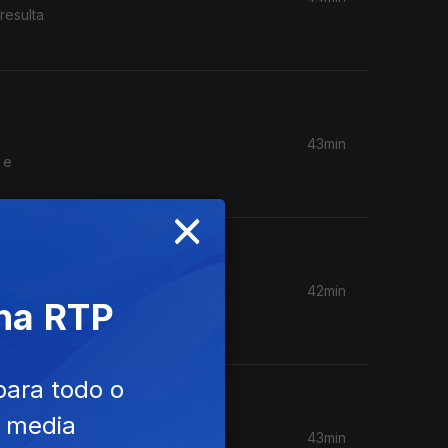
resulta
43min
 e
×
42min
 na RTP
r o risco
para todo o
e media
43min