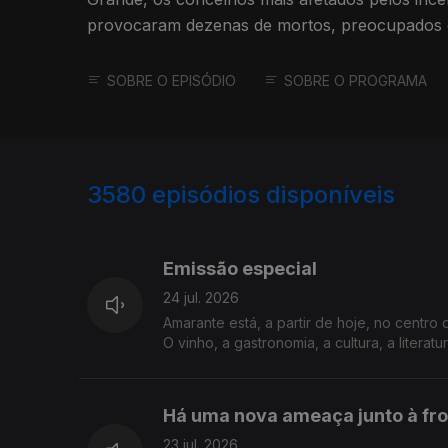
provocaram dezenas de mortos, preocupados 
tempestades de inverno nos incêndios.
SOBRE O EPISÓDIO
SOBRE O PROGRAMA
3580
episódios disponíveis
941601
938105
Emissão especial
24 jul. 2026
Amarante está, a partir de hoje, no centro
O vinho, a gastronomia, a cultura, a liter
Há uma nova ameaça junto à fro
23 jul. 2026