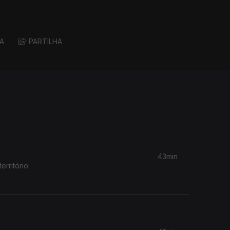
A
PARTILHA
43min
rritório: