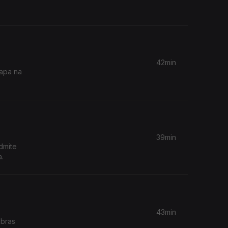
42min
tapa na
39min
dmite
a.
43min
obras