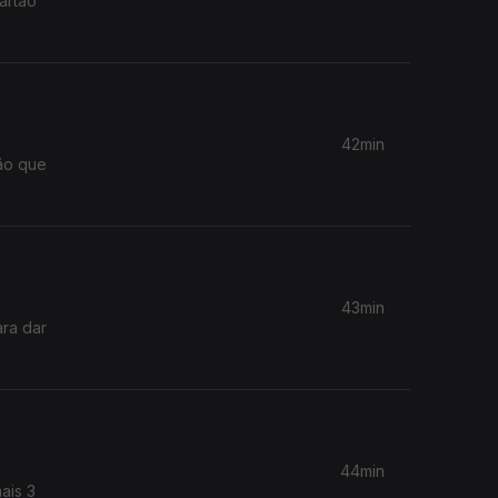
artão
42min
43min
ara dar
44min
ais 3