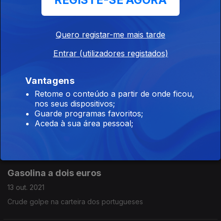
REGISTE-SE AGORA
Pelos espanhóis de bem
Quero registar-me mais tarde
Crise de saúde política
Entrar (utilizadores registados)
15 out. 2021
Recomenda-se terapia de grupo parlamentar
Vantagens
Retome o conteúdo a partir de onde ficou,
nos seus dispositivos;
Já parava de estar calor
Guarde programas favoritos;
14 out. 2021
Aceda à sua área pessoal;
Tenho saudades de escalfetas
Gasolina a dois euros
13 out. 2021
Crude golpe na carteira dos portugueses