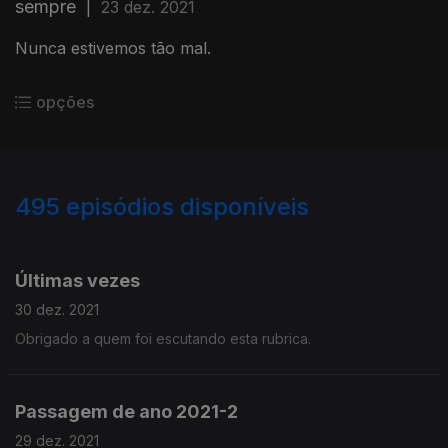
sempre
|
23 dez. 2021
Nunca estivemos tão mal.
opções
495
episódios disponíveis
585988
581180
577243
573973
570262
Últimas vezes
30 dez. 2021
Obrigado a quem foi escutando esta rubrica.
Passagem de ano 2021-2
29 dez. 2021