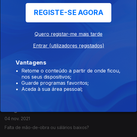
O nacional-eufemismo
REGISTE-SE AGORA
Brilhantes diamantes
Quero registar-me mais tarde
08 nov. 2021
Entrar (utilizadores registados)
Missão inadmissível
Vantagens
Cristina, rainha da bifana
Retome o conteúdo a partir de onde ficou,
nos seus dispositivos;
05 nov. 2021
Guarde programas favoritos;
Start-ups que ninguém pediu na WebSummit
Aceda à sua área pessoal;
Ninguém Quer Trabalhar
04 nov. 2021
Falta de mão-de-obra ou sálários baixos?