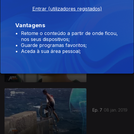
Ep. 9
05 fev. 2019
Entrar (utilizadores registados)
Vantagens
Retome o conteúdo a partir de onde ficou,
nos seus dispositivos;
383442
Guarde programas favoritos;
Aceda à sua área pessoal;
Ep. 8
22 jan. 2019
Ep. 7
08 jan. 2019