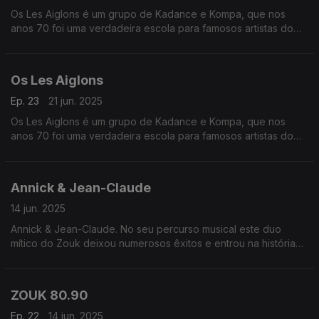
Os Les Aiglons é um grupo de Kadance e Kompa, que nos
anos 70 foi uma verdadeira escola para famosos artistas do
Zouk.
Os Les Aiglons
Ep. 23
21 jun. 2025
Os Les Aiglons é um grupo de Kadance e Kompa, que nos
anos 70 foi uma verdadeira escola para famosos artistas do
Zouk. Para já citamos apenas um…Gilles Floro.
Annick & Jean-Claude
14 jun. 2025
Annick & Jean-Claude. No seu percurso musical este duo
mítico do Zouk deixou numerosos êxitos e entrou na história
da música antilhana, pelo seu vigor, originalidade e ternura.
ZOUK 80.90
Ep. 22
14 jun. 2025