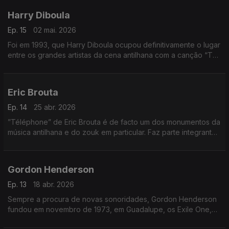
Harry Diboula
Ep. 15
02 mai. 2026
Foi em 1993, que Harry Diboula ocupou definitivamente o lugar
entre os grandes artistas da cena antilhana com a canção “Tu
me manques”, que vendeu cerca de 70.000 exemplares.
Eric Brouta
Ep. 14
25 abr. 2026
”Téléphone” de Eric Brouta é de facto um dos monumentos da
música antilhana e do zouk em particular. Faz parte integrante
do património musical das Antilhas. Faz todo o mundo a dançar.
Gordon Henderson
Ep. 13
18 abr. 2026
Sempre a procura de novas sonoridades, Gordon Henderson
fundou em novembro de 1973, em Guadalupe, os Exile One,
um Grupo que em breve se tornou celebre entre a população