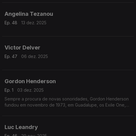
Angelina Tezanou
Ep. 48
13 dez. 2025
Victor Delver
Ep. 47
06 dez. 2025
Gordon Henderson
Ep. 1
03 dez. 2025
Sempre a procura de novas sonoridades, Gordon Henderson
fundou em novembro de 1973, em Guadalupe, os Exile One,
um Grupo que em breve se tornou celebre entre a população
antilhana.
Luc Leandry
Ep. 46
29 nov. 2025