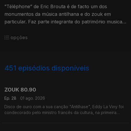
”Téléphone” de Eric Brouta é de facto um dos
monumentos da música antilhana e do zouk em
particular. Faz parte integrante do património musical
das Antilhas. Faz todo o mundo a dançar.
opções
451
episódios disponíveis
940053
905871
887031
868092
855884
ZOUK 80.90
Ep. 28
01 ago. 2026
Disco de ouro com a sua canção "Antilhase", Eddy La Viny foi
condecorado pelo ministro francês da cultura, na primeira
década do ano 2000.
Após a sua morte foi apelidado de embaixador das Antilhas.