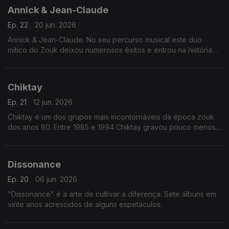
Annick & Jean-Claude
Ep. 22
20 jun. 2026
Annick & Jean-Claude. No seu percurso musical este duo
mítico do Zouk deixou numerosos êxitos e entrou na história
da música antilhana.
Chiktay
Ep. 21
12 jun. 2026
Chiktay é um dos grupos mais incontornáveis da época zouk
dos anos 80. Entre 1985 e 1994 Chiktay gravou pouco menos
de oito álbuns, praticamente um álbum todos os anos. Poucos
Grupos podem dizer o mesmo.
Dissonance
Ep. 20
06 jun. 2026
"Dissonance" é a arte de cultivar a diferença. Sete álbuns em
vinte anos acrescidos de alguns espetáculos.