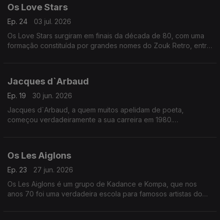
Os Love Stars
Ep. 24
03 jul. 2026
Os Love Stars surgiram em finais da década de 80, com uma
formação constituída por grandes nomes do Zouk Retro, entre
os quais Eric Brouta, Kold Fostin, Henri Debs, Gilles Floro, Luc
Leandri, entre outros. “IPOKRIT” é o primeiro álbum dos Love
Stars, lançado em 1988, do qual faz parte o emblemático
Jacques d`Arbaud
sucesso “Limiè Caché”.
Ep. 19
30 jun. 2026
Jacques d`Arbaud, a quem muitos apelidam de poeta,
começou verdadeiramente a sua carreira em 1980.
Aos 9 anos encarava a canção como um jogo, um jogo que
jogava alegremente nas competições dos festivais em
Martinica.
Os Les Aiglons
Ep. 23
27 jun. 2026
Os Les Aiglons é um grupo de Kadance e Kompa, que nos
anos 70 foi uma verdadeira escola para famosos artistas do
Zouk. Para já citamos apenas um…Gilles Floro.