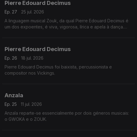
Pierre Edouard Decimus
Ep. 27
25 jul. 2026
A linguagem musical Zouk, da qual Pierre Edouard Decimus é
um dos expoentes, é viva, vigorosa, lírica e apela à dança.
Pierre Edouard teve a preocupação de regressar às fontes da
música e da história das Antilhas.
Pierre Edouard Decimus
Ep. 26
18 jul. 2026
Pierre Edouard Decimus foi baixista, percussionista e
compositor nos Vickings.
Anzala
Ep. 25
11 jul. 2026
Anzala reparte-se essencialmente por dois géneros musicais:
o GWOKA e o ZOUK.