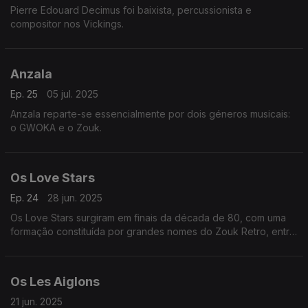
Pierre Edouard Decimus foi baixista, percussionista e
compositor nos Vickings.
Anzala
Ep. 25
05 jul. 2025
Anzala reparte-se essencialmente por dois géneros musicais:
o GWOKA e o Zouk.
Os Love Stars
Ep. 24
28 jun. 2025
Os Love Stars surgiram em finais da década de 80, com uma
formação constituída por grandes nomes do Zouk Retro, entre
os quais Eric Brouta, Kold Fostin, Henri Debs, Gilles Floro, Luc
Leandri, entre outros.
Os Les Aiglons
21 jun. 2025