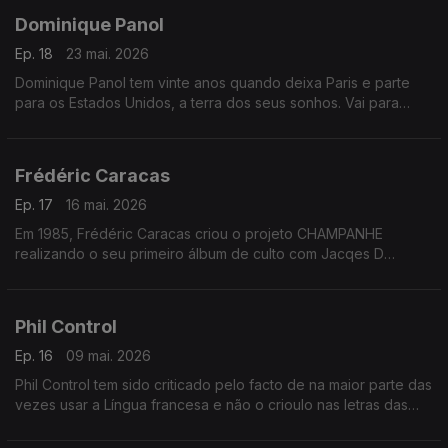
Dominique Panol
Ep. 18
23 mai. 2026
Dominique Panol tem vinte anos quando deixa Paris e parte
para os Estados Unidos, a terra dos seus sonhos. Vai para
Nova York, considerada a mesquita dos músicos. Quer
saborear a cidade, retirar dela todas as sensações.
Frédéric Caracas
Ep. 17
16 mai. 2026
Em 1985, Frédéric Caracas criou o projeto CHAMPANHE
realizando o seu primeiro álbum de culto com Jacqes D
´Arbaud.
Phil Control
Ep. 16
09 mai. 2026
Phil Control tem sido criticado pelo facto de na maior parte das
vezes usar a Língua francesa e não o crioulo nas letras das
suas canções.