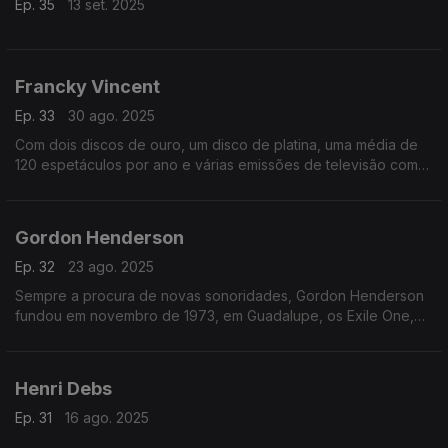
Ep. 35
13 set. 2025
Francky Vincent
Ep. 33
30 ago. 2025
Com dois discos de ouro, um disco de platina, uma média de
120 espetáculos por ano e várias emissões de televisão com
os artistas mais conhecidos, Francky Vincent é o artista mais
popular das Antilhas.
Gordon Henderson
Ep. 32
23 ago. 2025
Sempre a procura de novas sonoridades, Gordon Henderson
fundou em novembro de 1973, em Guadalupe, os Exile One,
um Grupo que em breve se tornou celebre entre a população
antilhana.
Henri Debs
Ep. 31
16 ago. 2025