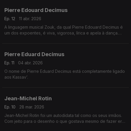
antilhana.
Pierre Edouard Decimus
Ep. 12
11 abr. 2026
A linguagem musical Zouk, da qual Pierre Edouard Decimus é
um dos expoentes, é viva, vigorosa, lírica e apela à dança.
Pierre Edouard teve a preocupação de regressar às fontes da
música e da história das Antilhas.
Pierre Eduard Decimus
Ep. 11
04 abr. 2026
O nome de Pierre Eduard Decimus está completamente ligado
aos Kassav’.
Jean-Michel Rotin
Ep. 10
28 mar. 2026
Jean-Michel Rotin foi um autodidata tal como os seus irmãos.
Com jeito para o desenho o que gostava mesmo de fazer era
jogar futebol.