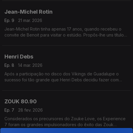
Jean-Michel Rotin
Ep. 9
21 mar. 2026
Jean-Michel Rotin tinha apenas 17 anos, quando recebeu o
convite de Benoit para visitar o estúdio. Propôs-lhe uns títulos,
refez melodias reescreveu textos.
Henri Debs
Ep. 8
14 mar. 2026
Após a participação no disco dos Vikings de Guadalupe o
sucesso foi tão grande que Henri Debs decidiu fazer com
Maxo Severin uma parceria permanente em todos os discos.
ZOUK 80.90
Ep. 7
28 fev. 2026
Considerados os precursores do Zouke Love, os Experience
7 foram os grandes impulsionadores do êxito das Zouk
Machine, quase descurando a sua própria carreira. Mas os fãs