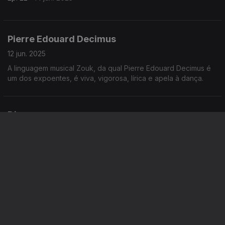
Pierre Edouard Decimus
12 jun. 2025
A linguagem musical Zouk, da qual Pierre Edouard Decimus é
um dos expoentes, é viva, vigorosa, lírica e apela à dança.
Dissonance
07 jun. 2025
Dissonance é a arte de cultivar a diferença. Sete álbuns em
vinte anos acrescidos de alguns espetáculos.
Dissonance
Ep. 21
07 jun. 2025
Dissonance é a arte de cultivar a diferença. Sete álbuns em