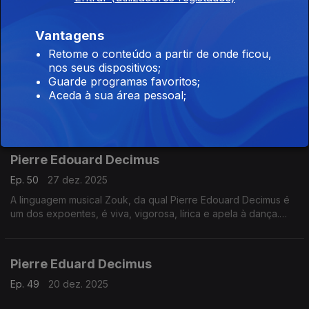
Vantagens
Retome o conteúdo a partir de onde ficou,
Claudy Siar,
nos seus dispositivos;
Ep. 2
10 jan. 2026
Guarde programas favoritos;
Aceda à sua área pessoal;
Claudy Siar, nascido na diáspora, define-se a si próprio como
um africano das Caraíbas. É um defensor da cultura e da
identidade negra.
Pierre Edouard Decimus
Ep. 50
27 dez. 2025
A linguagem musical Zouk, da qual Pierre Edouard Decimus é
um dos expoentes, é viva, vigorosa, lírica e apela à dança.
Pierre Edouard teve a preocupação de regressar às fontes da
música e da história das Antilhas.
Pierre Eduard Decimus
Ep. 49
20 dez. 2025