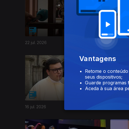
22 jul. 2026
21 jul. 20
Vantagens
Retome o conteúdo a
seus dispositivos;
Guarde programas f
Aceda à sua área pe
16 jul. 2026
15 jul. 20
941140