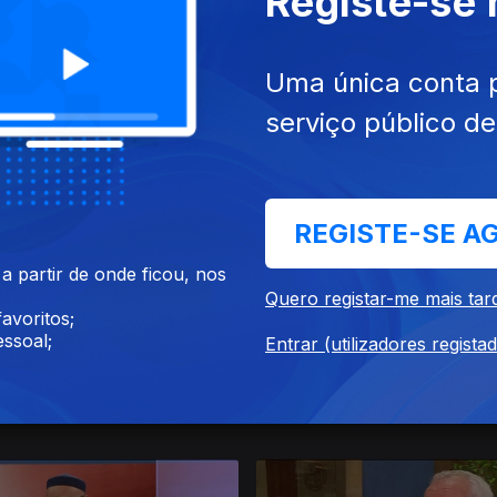
Registe-se
Uma única conta 
serviço público d
26
20 jul. 2026
REGISTE-SE A
 partir de onde ficou, nos
Quero registar-me mais tar
avoritos;
ssoal;
Entrar (utilizadores regista
26
14 jul. 2026