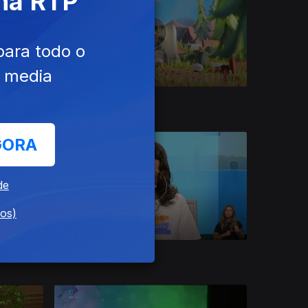
 na RTP
para todo o
e media
17 jul. 2026
GORA
de
dos)
13 jul. 2026