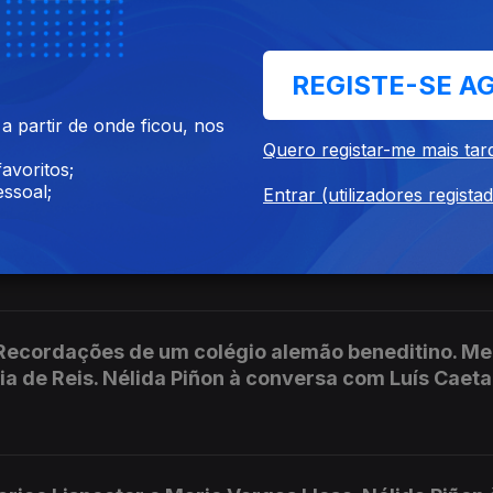
r uma fé, é uma liturgia.' E também um olhar aos pré
a Piñon à conversa com Luís Caetano.
REGISTE-SE A
 partir de onde ficou, nos
Quero registar-me mais tar
avoritos;
 tinham de se afirmar num mundo de homens. A in
ssoal;
Entrar (utilizadores regista
de participar nele. Nélida Piñon à conversa com L
. Recordações de um colégio alemão beneditino. M
a de Reis. Nélida Piñon à conversa com Luís Caeta