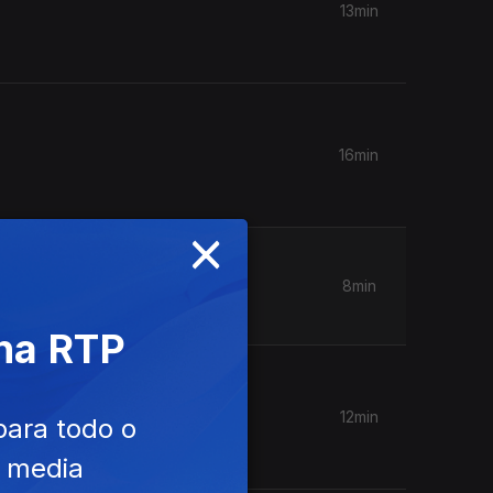
13min
16min
×
ano.
8min
 na RTP
12min
para todo o
e media