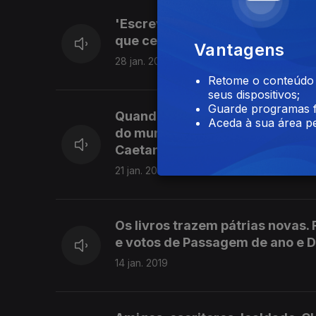
'Escrever é oficializar e oficia
que celebram escritores. Nélid
Vantagens
28 jan. 2019
Retome o conteúdo a
seus dispositivos;
Guarde programas f
Quando as mulheres escritoras
Aceda à sua área pe
do mundo quando se é impedido 
Caetano.
21 jan. 2019
Os livros trazem pátrias novas
e votos de Passagem de ano e Di
14 jan. 2019