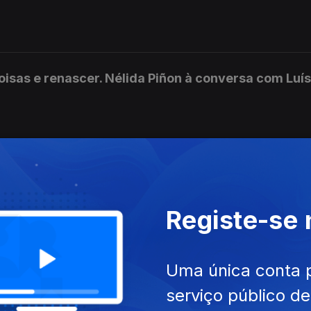
coisas e renascer. Nélida Piñon à conversa com Luís
m, memória. Nélida Piñon à conversa com Luís Caet
Registe-se
esorganizo a vida em nome da tradição.' Sentir os
 Piñon à conversa com Luís Caetano.
Uma única conta 
serviço público d