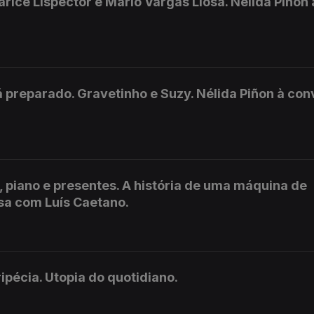
arice Lispector e Mario Vargas Llosa. Nélida Piñon 
 preparado. Gravetinho e Suzy. Nélida Piñon à co
o, piano e presentes. A história de uma máquina de
rsa com Luís Caetano.
ipécia. Utopia do quotidiano.