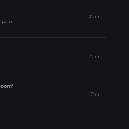
31min
nquanto
14min
'boom'
17min