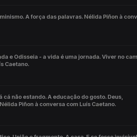
minismo. A força das palavras. Nélida Piñon à con
líada e Odisseia - a vida é uma jornada. Viver no ca
ís Caetano.
 cá não estando. A educação do gosto. Deus,
. Nélida Piñon à conversa com Luís Caetano.
ico. União e fragmento. A casa. E se fosse invisível.