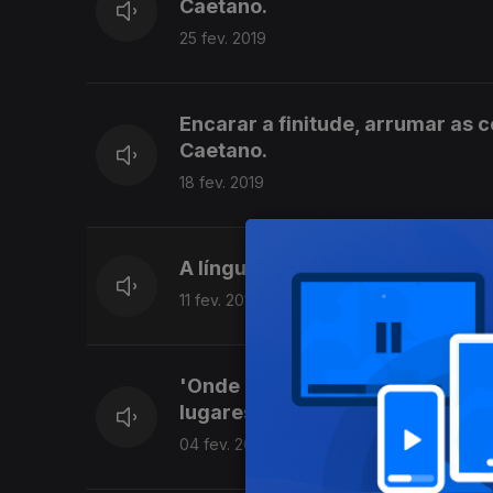
Caetano.
25 fev. 2019
Encarar a finitude, arrumar as 
Caetano.
18 fev. 2019
A língua - deslumbre, tecelage
11 fev. 2019
'Onde esteja, sou camponesa. D
lugares, sentir o outro - Nélida
04 fev. 2019