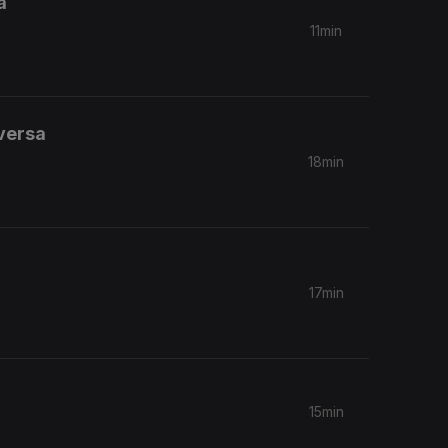
à
11min
nversa
18min
17min
15min