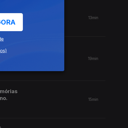
mios
13min
GORA
de
venção
dos)
uís
19min
emórias
no.
15min