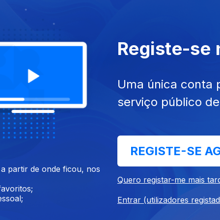
Registe-se
un. 2019
Ep. 1
05 jun. 2019
 de Trabalho I
Língua ou Linguagem
Uma única conta 
serviço público d
REGISTE-SE A
 partir de onde ficou, nos
dez. 2018
Ep. 12
09 dez. 2018
Quero registar-me mais tar
Artes e Cinema
avoritos;
ssoal;
Entrar (utilizadores regista