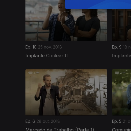
Ep. 10
25 nov. 2018
Ep. 9
18 n
Implante Coclear II
Implante
Ep. 6
28 out. 2018
Ep. 5
21 o
Mercado de Trabalho (Parte 1)
Comuni