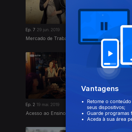
Ep. 7
29 jun. 2019
Ep. 6
22 j
Mercado de Trabalho II
Mercado
377453
Vantagens
Retome o conteúdo a
Ep. 2
19 mai. 2019
Ep. 13
16 
seus dispositivos;
Acesso ao Ensino
Música
Guarde programas f
Aceda à sua área pe