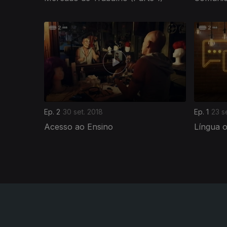
369689
Ep. 2
30 set. 2018
Ep. 1
23 s
Acesso ao Ensino
Língua 