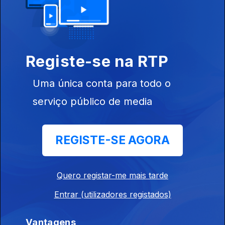
Ep. 191
23 out. 2025
Roteiro das Artes
Registe-se na RTP
Ep. 190
22 out. 2025
Uma única conta para todo o
Roteiro das Artes
serviço público de media
Ep. 189
21 out. 2025
REGISTE-SE AGORA
Roteiro das Artes
Ep. 188
20 out. 2025
Quero registar-me mais tarde
Entrar (utilizadores registados)
Roteiro das Artes
Vantagens
Ep. 187
17 out. 2025