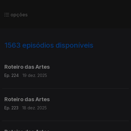
opções
1563
episódios disponíveis
893895
888847
883245
878780
873589
Roteiro das Artes
Ep. 224
19 dez. 2025
Roteiro das Artes
Ep. 223
18 dez. 2025