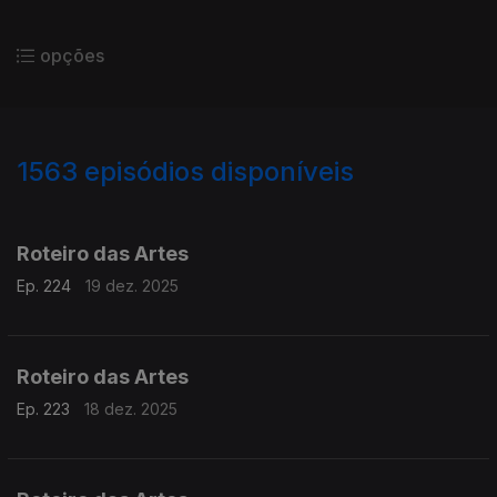
opções
1563
episódios disponíveis
893895
888847
883245
878780
873589
Roteiro das Artes
Ep. 224
19 dez. 2025
Roteiro das Artes
Ep. 223
18 dez. 2025