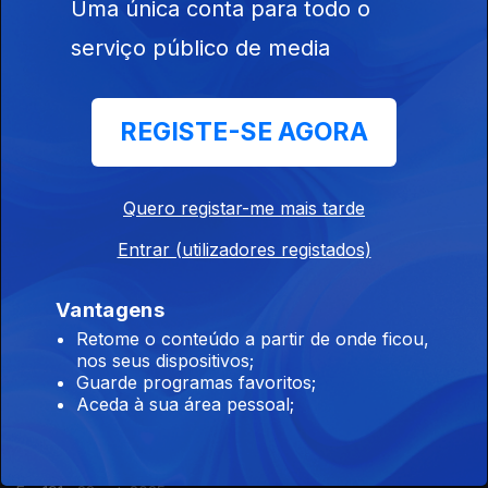
Uma única conta para todo o
Ep. 195
29 out. 2025
serviço público de media
Roteiro das Artes
REGISTE-SE AGORA
Ep. 194
28 out. 2025
Quero registar-me mais tarde
Roteiro das Artes
Entrar (utilizadores registados)
Ep. 193
27 out. 2025
Vantagens
Retome o conteúdo a partir de onde ficou,
Roteiro das Artes
nos seus dispositivos;
Ep. 192
24 out. 2025
Guarde programas favoritos;
Aceda à sua área pessoal;
Roteiro das Artes