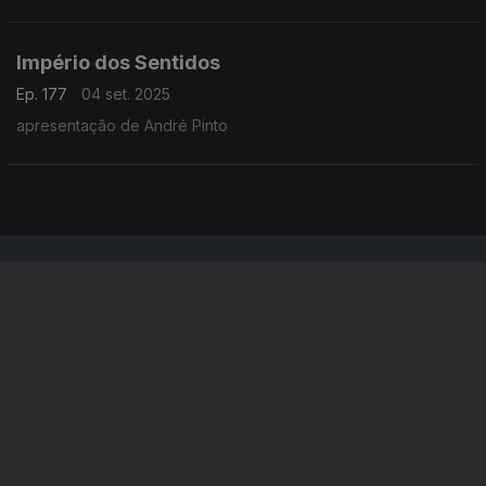
Império dos Sentidos
Ep. 177
04 set. 2025
apresentação de André Pinto
Instale a aplicação
RTP Play
Disponível para iOS, Android, Apple TV, Android TV e
CarPlay