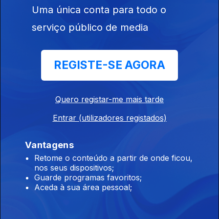
Uma única conta para todo o
Ep. 210
28 nov. 2025
serviço público de media
Roteiro das Artes
REGISTE-SE AGORA
Ep. 209
27 nov. 2025
Quero registar-me mais tarde
Roteiro das Artes
Entrar (utilizadores registados)
Ep. 205
21 nov. 2025
Vantagens
Retome o conteúdo a partir de onde ficou,
Roteiro das Artes
nos seus dispositivos;
Ep. 204
20 nov. 2025
Guarde programas favoritos;
Aceda à sua área pessoal;
Roteiro das Artes