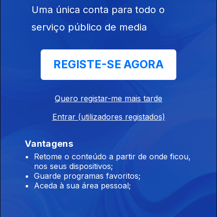
Uma única conta para todo o
Ep. 210
28 nov. 2025
serviço público de media
Roteiro das Artes
REGISTE-SE AGORA
Ep. 209
27 nov. 2025
Quero registar-me mais tarde
Roteiro das Artes
Entrar (utilizadores registados)
Ep. 205
21 nov. 2025
Vantagens
Retome o conteúdo a partir de onde ficou,
Roteiro das Artes
nos seus dispositivos;
Ep. 204
20 nov. 2025
Guarde programas favoritos;
Aceda à sua área pessoal;
Roteiro das Artes