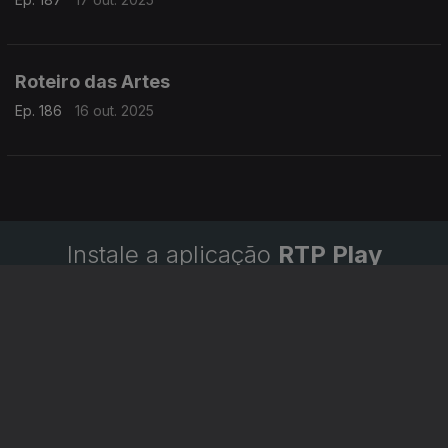
Roteiro das Artes
Ep. 186
16 out. 2025
Instale a aplicação
RTP Play
Disponível para iOS, Android, Apple TV, Android TV e
CarPlay