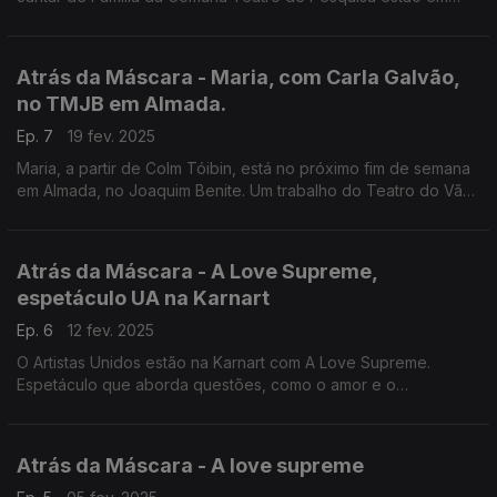
destaque na edição de hoje.
Atrás da Máscara - Maria, com Carla Galvão,
no TMJB em Almada.
Ep. 7
19 fev. 2025
Maria, a partir de Colm Tóibin, está no próximo fim de semana
em Almada, no Joaquim Benite. Um trabalho do Teatro do Vão
dirigido por Daniel Goirjão com interpretação de Carla Galvão
Atrás da Máscara - A Love Supreme,
espetáculo UA na Karnart
Ep. 6
12 fev. 2025
O Artistas Unidos estão na Karnart com A Love Supreme.
Espetáculo que aborda questões, como o amor e o
desemprego. Mas há mais, como Festival Lusoteropolitana a
decorrer em Salvador, no Brasil. Ouça!
Atrás da Máscara - A love supreme