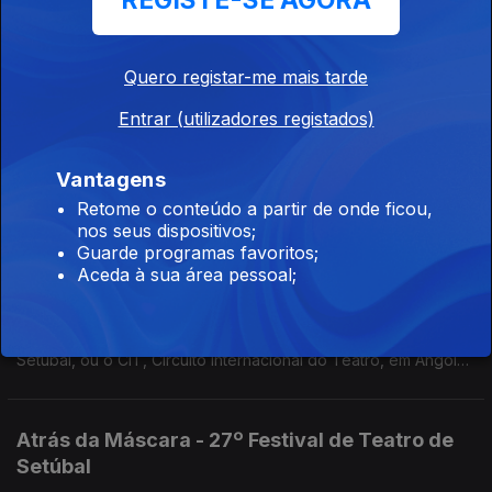
REGISTE-SE AGORA
Garcia Miguel, no sábado no São Luiz.
Atrás da Máscara - CIT, últimas
Quero registar-me mais tarde
representações em Luanda
Ep. 28
03 set. 2025
Entrar (utilizadores registados)
O CIT, Circuito Internacional de Teatro, tem em Luanda esta
semana as últimas representações de espetáculos.
Vantagens
Retome o conteúdo a partir de onde ficou,
nos seus dispositivos;
Atrás da Máscara - Festa do Teatro de Setúbal
Guarde programas favoritos;
e CIT de Angola
Aceda à sua área pessoal;
Ep. 27
27 ago. 2025
Destaque para vários festivais, como a Festa do Teatro de
Setúbal, ou o CIT, Circuito Internacional do Teatro, em Angola.
Mas há mais.
Atrás da Máscara - 27º Festival de Teatro de
Setúbal