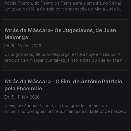
Potnia Theron, do Teatro da Terra estreia amanhã no Seixal.
Um texto de Hélia Correia com encenação de Maria João Luiz
que também integra o elenco.
Atrás da Máscara- Os Jugoslavos, de Juan
Mayorga
Ep. 6
18 fev. 2026
Os Jugoslavos, de Juan Mayorga, estreia hoje em Lisboa. A
procura de um lugar que talvez já não exista ou que existia na
memória de quem o perdeu.
Atrás da Máscara - O Fim, de António Patrício,
pela Ensemble.
Ep. 5
11 fev. 2026
O Fim, de Anónio Patrício, um dos grandes nomes do
simbolismo português, estreia amanhã na cidade onde nasceu:
o Porto. Uma produção Ensemble - Sociedade de Atores, com
encenação de Carlos Pimenta.