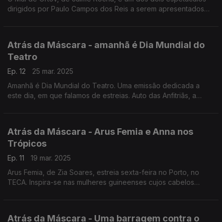
dirigidos por Paulo Campos dos Reis a serem apresentados
esta semana na Praia, Cabo Verde.
Atrás da Máscara - amanhã é Dia Mundial do
Teatro
Ep. 12
25 mar. 2025
Amanhã é Dia Mundial do Teatro. Uma emissão dedicada a
este dia, em que falamos de estreias. Auto das Anfitriãs, a
partir de Luís de Camões e Concserto Musical, de Labiche,
pela Cegada, de Vila Franca de Xira.
Atrás da Máscara - Arus Femia e Anna nos
Trópicos
Ep. 11
19 mar. 2025
Arus Femia, de Zia Soares, estreia sexta-feira no Porto, no
TECA. Inspira-se nas mulheres guineenses cujos cabelos
transportavam grãos de arroz. Destaque também para a
estreia de Anna nos Trópicos na Amadora.
Atrás da Máscara - Uma barragem contra o