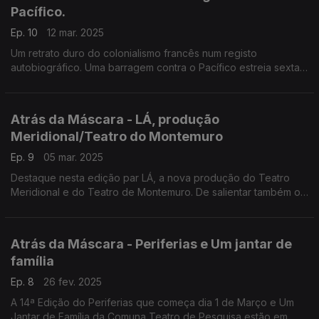
Pacífico.
Ep. 10
12 mar. 2025
Um retrato duro do colonialismo francês num registo
autobiográfico. Uma barragem contra o Pacífico estreia sexta-
feira no Joaquim Benite em Almada. Ouça! Mas há mais!
Atrás da Máscara - LÁ, produção
Meridional/Teatro do Montemuro
Ep. 9
05 mar. 2025
Destaque nesta edição par LÁ, a nova produção do Teatro
Meridional e do Teatro de Montemuro. De salientar também o
incêndio num armazém que destruiu o espólio de 12 estruturas
teatrais de Sintra. Mas há mais.
Atrás da Máscara - Periferias e Um jantar de
família
Ep. 8
26 fev. 2025
A 14ª Edição do Periferias que começa dia 1 de Março e Um
Jantar de Família da Comuna Teatro de Pesquisa estão em