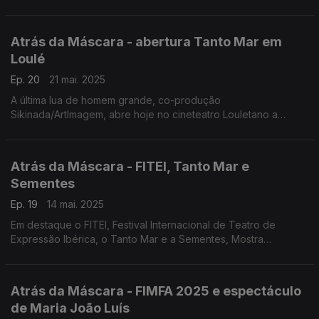
programação, falou ao Atrás da Máscara.
Atrás da Máscara - abertura Tanto Mar em
Loulé
Ep. 20
21 mai. 2025
A última lua de homem grande, co-produção
Sikinada/ArtImagem, abre hoje no cineteatro Louletano a
programação artística da sexta edição do Tanto Mar.
Atrás da Máscara - FITEI, Tanto Mar e
Sementes
Ep. 19
14 mai. 2025
Em destaque o FITEI, Festival Internacional de Teatro de
Expressão Ibérica, o Tanto Mar e a Sementes, Mostra
Internacional de Artes para o Pequeno Público.
Atrás da Máscara - FIMFA 2025 e espectáculo
de Maria João Luís