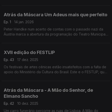
hoje
Atrás da Máscara Um Adeus mais que perfeito
Ep. 1
14 jan. 2026
Peter Handke num acerto de contas com o passado nazi da
Áustria marca a abertura da programação do Teatro Municipal
de Almada.
XVII edição do FESTLIP
Ep. 43
17 dez. 2025
Os festivais de artes cénicas estão insatisfeitos com a falta de
apoio do Ministério da Cultura do Brasil. Este e o FESTLIP, que
está prestes a abrir a edição XVII, são os assuntos do Atrás da
Máscara.
Atrás da Máscara - A Mão do Senhor, de
Elmano Sancho
Ep. 42
10 dez. 2025
Um carro funerário percorre as ruas de Lisboa. A Mão do