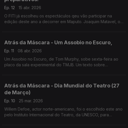
Ep. 12
15 abr. 2026
O FITI já escolheu os espectáculos qeu vão participar na
edição deste ano a decorrer em Maputo. Joaquim Matavel, o
coordenador desta mostra de Teatro falou sobre o festival.
Atrás da Máscara - Um Assobio no Escuro,
Ep. 11
08 abr. 2026
Um Assobio no Escuro, de Tom Murphy, sobe sexta-feira ao
placo da sala experimental do TMJB. Um texto sobre
imigração. Um tema atual. Mas há mais. Ouça!
Atrás da Máscara - Dia Mundial do Teatro (27
de Março)
Ep. 10
25 mar. 2026
Willem Defoe, actor norte-americano, foi o escolhido este ano
pelo Instituto Internacional do Teatro, da UNESCO, para
escrever a mensagem alusiva à data. Neste Atrás da Máscara
conheça a mensagem com Maria João Luis.