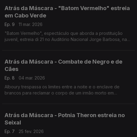
Atrás da Máscara - "Batom Vermelho" estreia
em Cabo Verde
Ep. 9
11 mar. 2026
"Batom Vermelho", espectáculo que aborda a prostituição
juvenil, estreia di 21 no Auditório Nacional Jorge Barbosa, na
Praia. Um produção Fladu Fla. Este o assunto de abertura. Mas
há mais. Ouça!
Atrás da Máscara - Combate de Negro e de
Cães
Ep. 8
04 mar. 2026
Alboury trespassa os limites entre a noite e o enclave de
brancos para reclamar o corpo de um irmão morto em
circunstâncias suspeitas.
Atrás da Máscara - Potnia Theron estreia no
Seixal
Ep. 7
25 fev. 2026