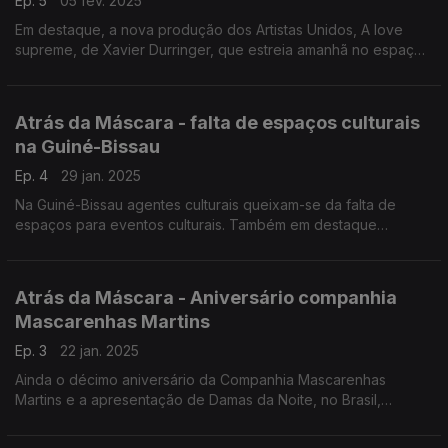
Ep. 5
05 fev. 2025
Em destaque, a nova produção dos Artistas Unidos, A love
supreme, de Xavier Durringer, que estreia amanhã no espaço
Karnart.
Atrás da Máscara - falta de espaços culturais
na Guiné-Bissau
Ep. 4
29 jan. 2025
Na Guiné-Bissau agentes culturais queixam-se da falta de
espaços para eventos culturais. Também em destaque
Catarina e a beleza de matar fascistas no Teatro Viriato em
Viseu.
Atrás da Máscara - Aniversário companhia
Mascarenhas Martins
Ep. 3
22 jan. 2025
Ainda o décimo aniversário da Companhia Mascarenhas
Martins e a apresentação de Damas da Noite, no Brasil,
marcam o Atrás da Máscara de hoje.