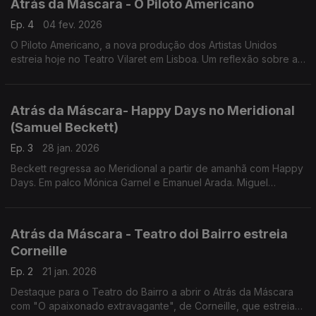
Atrás da Máscara - O Piloto Americano
Ep. 4
04 fev. 2026
O Piloto Americano, a nova produção dos Artistas Unidos
estreia hoje no Teatro Vilaret em Lisboa. Um reflexão sobre a
guerra e sobre o olhar dos Estados Unidos sobre o mundo e
do mundo sobre os americanos.
Atrás da Máscara- Happy Days no Meridional
(Samuel Beckett)
Ep. 3
28 jan. 2026
Beckett regressa ao Meridional a partir de amanhã com Happy
Days. Em palco Mónica Garnel e Emanuel Arada. Miguel
Seabra, o encenador, apresentou o espectáculo ao Atrás da
Máscara.
Atrás da Máscara - Teatro doi Bairro estreia
Corneille
Ep. 2
21 jan. 2026
Destaque para o Teatro do Bairro a abrir o Atrás da Máscara
com "O apaixonado extravagante", de Corneille, que estreia