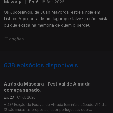
Mayorga
|
Ep. 6
18 fev. 2026
Os Jugoslavos, de Juan Mayorga, estreia hoje em
Lisboa. A procura de um lugar que talvez já não exista
ou que existia na memória de quem o perdeu.
opções
638
episódios disponíveis
922422
896604
877502
849935
830818
808760
782303
760975
Atrás da Máscara - Festival de Almada
começa sábado.
Ep. 23
01 jul. 2026
A 43ª Edição do Festival de Almada tem início sábado. Até dia
18 são muitas as propostas, quer portuguesas quer