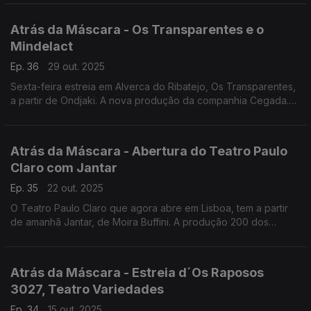
Atrás da Máscara - Os Transparentes e o
Mindelact
Ep. 36
29 out. 2025
Sexta-feira estreia em Alverca do Ribatejo, Os Transparentes,
a partir de Ondjaki. A nova produção da companhia Cegada.
Destaque também paara o Mindelact que para a semana
regressa aos palcos e ruas do Mindelo.
Atrás da Máscara - Abertura do Teatro Paulo
Claro com Jantar
Ep. 35
22 out. 2025
O Teatro Paulo Claro que agora abre em Lisboa, tem a partir
de amanhã Jantar, de Moira Buffini. A produção 200 dos
Artistas Unidos. Mas há mais. Ouça!
Atrás da Máscara - Estreia d´Os Raposos
3027, Teatro Variedades
Ep. 34
15 out. 2025