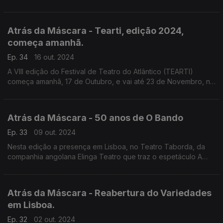
prossegue o TEARTI, Festival de Teatro do Atlântico
Atrás da Máscara - Tearti, edição 2024,
começa amanhã.
Ep. 34
16 out. 2024
A VIII edição do Festival de Teatro do Atlântico (TEARTI)
começa amanhã, 17 de Outubro, e vai até 23 de Novembro, na
cidade da Praia. Este o assunto de abertura do Atrás da
Máscara.
Atrás da Máscara - 50 anos de O Bando
Ep. 33
09 out. 2024
Nesta edição a presença em Lisboa, no Teatro Taborda, da
companhia angolana Elinga Teatro que traz o espetáculo A
mesa. Destaque para os 50 anos do Teatro O Bando que se
estão a assinalar.
Atrás da Máscara - Reabertura do Variedades
em Lisboa.
Ep. 32
02 out. 2024