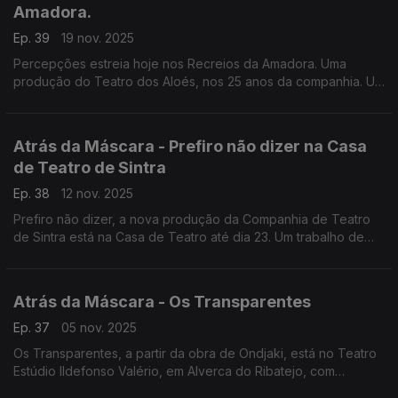
Amadora.
Ep. 39
19 nov. 2025
Percepções estreia hoje nos Recreios da Amadora. Uma
produção do Teatro dos Aloés, nos 25 anos da companhia. Um
espectáculo que reflete temas como imigração, intolerência,
redes sociais e populismo.
Atrás da Máscara - Prefiro não dizer na Casa
de Teatro de Sintra
Ep. 38
12 nov. 2025
Prefiro não dizer, a nova produção da Companhia de Teatro
de Sintra está na Casa de Teatro até dia 23. Um trabalho de
teatro documental dirigido por Susana C. Gaspar.
Atrás da Máscara - Os Transparentes
Ep. 37
05 nov. 2025
Os Transparentes, a partir da obra de Ondjaki, está no Teatro
Estúdio Ildefonso Valério, em Alverca do Ribatejo, com
encenação da angolana Manuela Paulo. Mas há mais. Ouça!