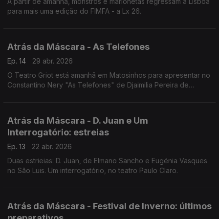
A partir de amanhã, monstros e marionetas regressam a Lisboa
para mais uma edição do FIMFA - a Lx 26.
Atrás da Máscara - As Telefones
Ep. 14
29 abr. 2026
O Teatro Griot está amanhã em Matosinhos para apresentar no
Constantino Nery "As Telefones" de Djaimilia Pereira de
Almeida. A encenação é de Zia Soares
Atrás da Máscara - D. Juan e Um
Interrogatório: estreias
Ep. 13
22 abr. 2026
Duas estrieias: D. Juan, de Elmano Sancho e Eugénia Vasques
no São Luis. Um interrogatório, no teatro Paulo Claro.
Atrás da Máscara - Festival de Inverno: últimos
preparativos.