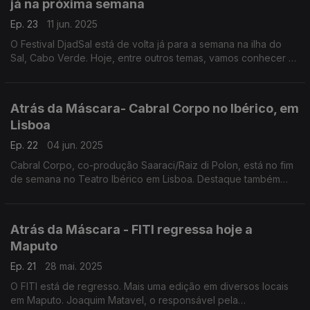
já na próxima semana
Ep. 23
11 jun. 2025
O Festival DjadSal está de volta já para a semana na ilha do
Sal, Cabo Verde. Hoje, entre outros temas, vamos conhecer a
edição 2025.
Atrás da Máscara- Cabral Corpo no Ibérico, em
Lisboa
Ep. 22
04 jun. 2025
Cabral Corpo, co-produção Saaraci/Raiz di Polon, está no fim
de semana no Teatro Ibérico em Lisboa. Destaque também
para a estreia em Sintra de Reparations Baby! do TNDMII.
Atrás da Máscara - FITI regressa hoje a
Maputo
Ep. 21
28 mai. 2025
O FITI está de regresso. Mais uma edição em diversos locais
em Maputo. Joaquim Matavel, o responsável pela