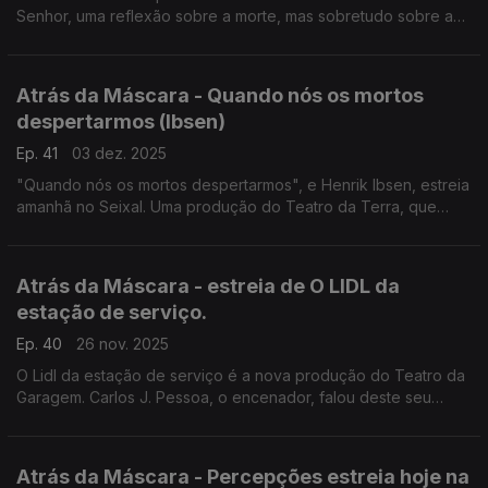
Senhor, uma reflexão sobre a morte, mas sobretudo sobre a
vida. Mas há mais. Ouça!
Atrás da Máscara - Quando nós os mortos
despertarmos (Ibsen)
Ep. 41
03 dez. 2025
"Quando nós os mortos despertarmos", e Henrik Ibsen, estreia
amanhã no Seixal. Uma produção do Teatro da Terra, que
conta no elenco com Maria João Luís.
Atrás da Máscara - estreia de O LIDL da
estação de serviço.
Ep. 40
26 nov. 2025
O Lidl da estação de serviço é a nova produção do Teatro da
Garagem. Carlos J. Pessoa, o encenador, falou deste seu
novo trabalho. Mas falamos também de outras estreias.
Atrás da Máscara - Percepções estreia hoje na