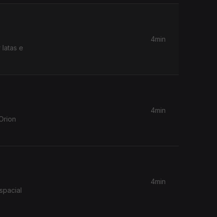
4min
 latas e
4min
Orion
4min
spacial