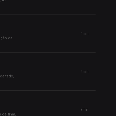
4min
iação da
4min
 deitado,
3min
 de final,