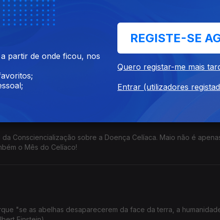
 passaporte).
REGISTE-SE A
 partir de onde ficou, nos
 dia 3 de junho de 2026, sob o lema oficial "Derrotar o Pacote La
Quero registar-me mais tar
reitos, mais serviços públicos!"
avoritos;
ssoal;
Entrar (utilizadores regista
ial da Consciencialização sobre a Doença Celíaca. Maio não é apen
mbém o Mês do Celíaco!
rque "se as abelhas desaparecerem da face da terra, a humanidade
bert Einstein)