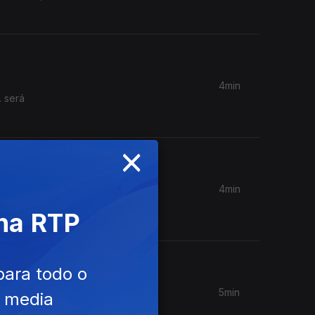
4min
. será
×
4min
isso é
 na RTP
para todo o
5min
e media
m do