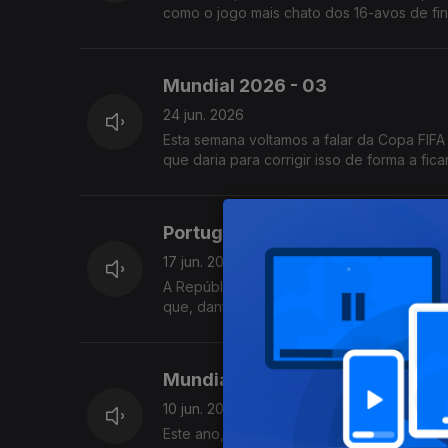
como o jogo mais chato dos 16-avos de fin
Mundial 2026 - 03
24 jun. 2026
Esta semana voltamos a falar da Copa FIFA
que daria para corrigir isso de forma a fi
Portugal x RD Congo
17 jun. 2026
A República Democrática do Congo tem es
que, dantes, este Congo se chamava Zaire,
Mundial 2026 - 01
10 jun. 2026
Este ano, vamos ter os habituais comentá