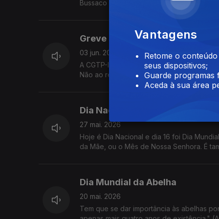
Bussaco está com problemas em renovar o
Vantagens
Greve Geral
03 jun. 2026
Retome o conteúdo a
A CGTP-IN convocou uma Greve Geral para o
seus dispositivos;
Não ao retrocesso! Por mais salário, mais di
Guarde programas f
Aceda à sua área pe
Dia Nacional do Celíaco
27 mai. 2026
Hoje é Dia Nacional e dia 16 foi Dia Mund
da Mãe, ou o Mês de Nossa Senhora. É ta
Dia Mundial da Abelha
20 mai. 2026
Tem que se dar importância às abelhas po
apenas mais quatro anos de existência." (Al