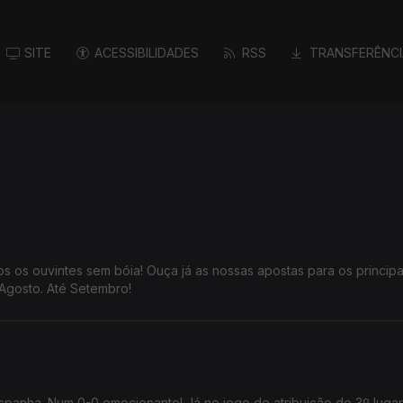
SITE
ACESSIBILIDADES
RSS
TRANSFERÊNCI
s os ouvintes sem bóia! Ouça já as nossas apostas para os principa
Agosto. Até Setembro!
spanha. Num 0-0 emocionante! Já no jogo de atribuição do 3º lugar,