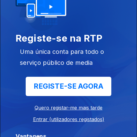
Fausto - "Ao Longo De Um Claro Rio De Água
Doce"
Registe-se na RTP
12 nov. 2018
Uma única conta para todo o
serviço público de media
Fausto - "A Noite dos Alquimistas"
12 nov. 2018
REGISTE-SE AGORA
Fausto - "Velas e Navios Sobre Águas"
12 nov. 2018
Quero registar-me mais tarde
Entrar (utilizadores registados)
Fausto - "Todo Este Céu"
Vantagens