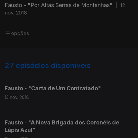
Fausto - "Por Altas Serras de Montanhas"
|
12
nov. 2018
opções
27
episódios disponíveis
373861
373873
373876
Fausto - "Carta de Um Contratado"
13 nov. 2018
Fausto - "A Nova Brigada dos Coronéis de
Lápis Azul"