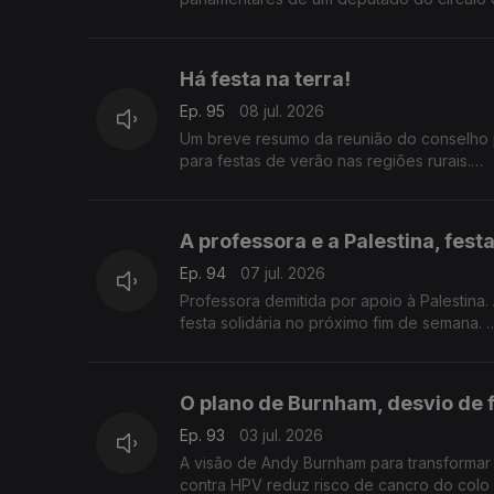
Com Alfredo Stoffel, dirigente associativo
Há festa na terra!
Ep. 95
08 jul. 2026
Um breve resumo da reunião do conselho
para festas de verão nas regiões rurais.
Com Paulo Marques, conselheiro das comu
A professora e a Palestina, festa
Ep. 94
07 jul. 2026
Professora demitida por apoio à Palestina
festa solidária no próximo fim de semana.
Com Rogério de Oliveira, dirigente associ
O plano de Burnham, desvio de 
Ep. 93
03 jul. 2026
A visão de Andy Burnham para transformar
contra HPV reduz risco de cancro do colo