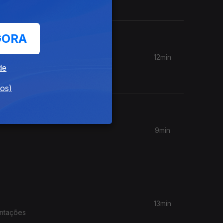
GORA
12min
Novas
de
dos)
9min
13min
entações