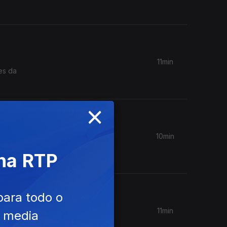
11min
es da
×
10min
saúde
 na RTP
para todo o
11min
e media
ido uma