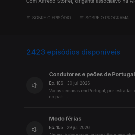
Com Alfredo Stoffel, dirigente associativo na 
SOBRE O EPISÓDIO
SOBRE O PROGRAMA
2423
episódios disponíveis
941363
936507
Condutores e peões de Portugal
Ep. 106
30 jul. 2026
Várias semanas em Portugal, por estradas
no país.
Com Alfredo Stoffel, dirigente associativo
Modo férias
Ep. 105
29 jul. 2026
Alguns já chegaram, outros vêm a caminho: