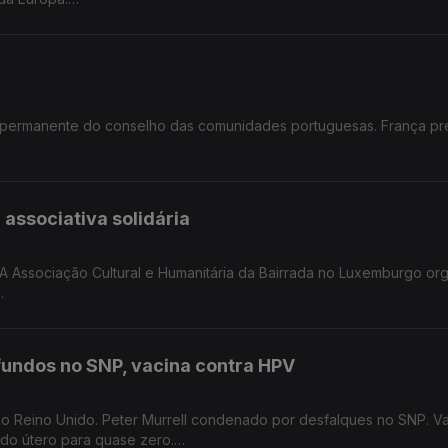
 na Alemanha.
 permanente do conselho das comunidades portuguesas. França pr
nidades portuguesas em França.
 associativa solidária
. A Associação Cultural e Humanitária da Bairrada no Luxemburgo or
ativo no Luxemburgo.
fundos no SNP, vacina contra HPV
 o Reino Unido. Peter Murrell condenado por desfalques no SNP. V
 do útero para quase zero.