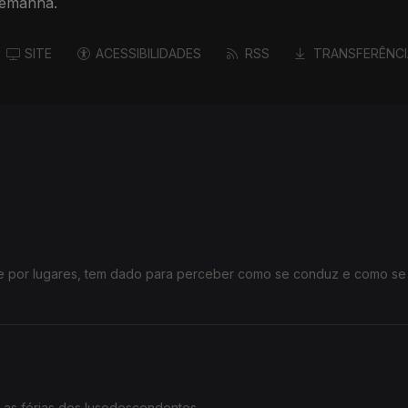
Alemanha.
SITE
ACESSIBILIDADES
RSS
TRANSFERÊNCI
 e por lugares, tem dado para perceber como se conduz e como se
 na Alemanha.
 as férias dos lusodescendentes.