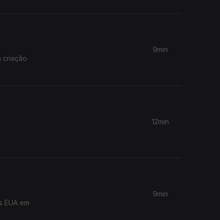
9min
 criação
12min
9min
os EUA em