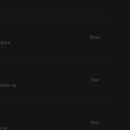
10min
ultura
7min
lidade da
11min
m-se