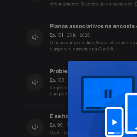
informalmente. Suspeito de contacto com 
Com Diogo Martins, em Londres, Reino Uni
Planos associativos na encosta
Ep. 101
23 jul. 2026
O novo cargo na direção e a atividade d
diáspora e passeios na Covilhã.
Com Alfredo Stoffel, dirigente associativo
Problemas financeiros na Caix
Ep. 100
21 jul. 2026
Rogério de Oliveira fala de um défice es
que pode por em causa o CNS. Ainda desta
E se houvesse um Ministério d
Ep. 99
16 jul. 2026
Carlos Gonçalves, deputado à Assembleia d