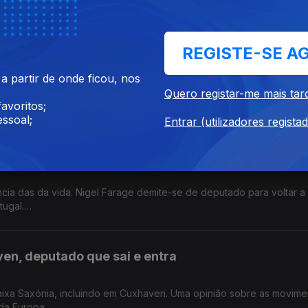
 na Alemanha.
REGISTE-SE A
rendamento às partes
 partir de onde ficou, nos
mperaturas quentes. Os caudais dos rios estão abaixo do normal. 
Quero registar-me mais tar
ohabitação.
avoritos;
os.
ssoal;
Entrar (utilizadores regista
 de Farage, adeus a Bonnie Tyler
ncia das da vida. Nigel Farage demite-se de deputado para voltar a
tugal.
do.
en, deputado que sai e entra
Baixa Saxónia, incluindo em Cuxhaven. Uma opinião sobre as movim
da Europa.