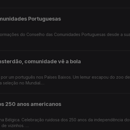
ido.
omunidades Portuguesas
nsformações do Conselho das Comunidades Portuguesas desde a sua
 na Alemanha.
msterdão, comunidade vê a bola
os por um português nos Países Baixos. Um lemur escapou do zoo de
a seleção no Mundial.
s.
dos 250 anos americanos
na Bélgica. Celebração ruidosa dos 250 anos da independência d
 de vizinhos.