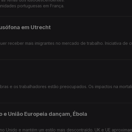
nidades portuguesas em França.
lusófona em Utrecht
quer receber mais imigrantes no mercado de trabalho. Iniciativa de c
os.
obras e os trabalhadores estão preocupados. Os impactos na morta
do e União Europeia dançam, Ébola
eino Unido e mantém um estilo mais descontraído. UK e UE aproxima