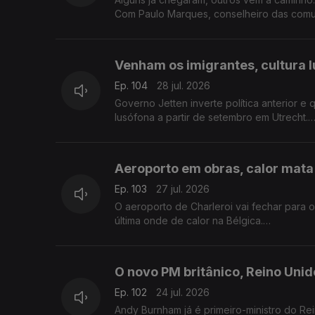
Com Paulo Marques, conselheiro das comu
Venham os imigrantes, cultura 
Ep. 104
28 jul. 2026
Governo Jetten inverte política anterior e 
lusófona a partir de setembro em Utrecht.
Com Amadeu Dias, em Utrecht, Países Baix
Aeroporto em obras, calor mata
Ep. 103
27 jul. 2026
O aeroporto de Charleroi vai fechar para 
última onde de calor na Bélgica.
Com Inês Pereira, em Bruxelas, Bélgica.
O novo PM britânico, Reino Uni
Ep. 102
24 jul. 2026
Andy Burnham já é primeiro-ministro do R