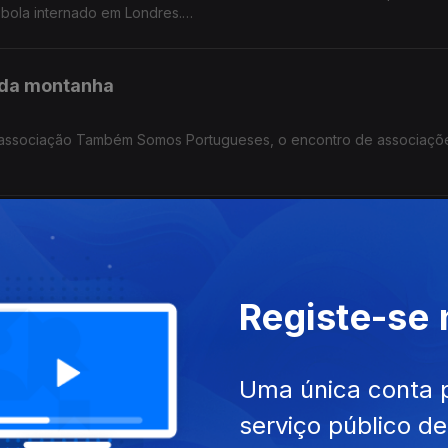
Ébola internado em Londres.
do.
 da montanha
a associação Também Somos Portugueses, o encontro de associaçõ
 na Alemanha.
a Nacional de Saúde no Luxemburgo
trutural provocado pelo aumento das despesas com os cuidados de 
Registe-se
que para a subida do preço dos combustíveis e apoio às famílias.
a Lusofonia e Comunidades?
Uma única conta 
serviço público d
a República eleito pelo círculo da Europa, apresentou ao seu part