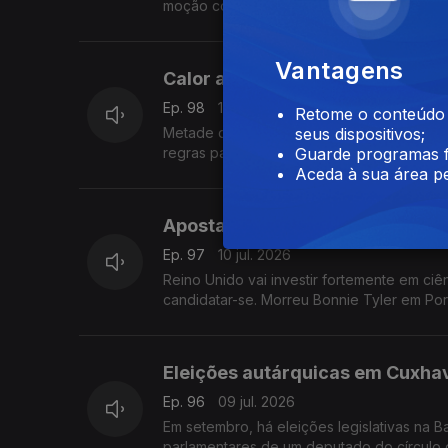
moção com esta proposta.
Com Alfredo Stoffel, dirigente associativo
Vantagens
Calor a mais, água a menos, ar
Ep. 98
14 jul. 2026
Retome o conteúdo a
Metade dos Países Baixos em alerta por te
seus dispositivos;
regras para arrendamento em regime de c
Guarde programas f
Com Amadeu Dias, em Utrecht, Países Baix
Aceda à sua área pe
Aposta em ciência, as manobras
Ep. 97
10 jul. 2026
Reino Unido vai investir fortemente em ciê
candidatar-se. Morreu Bonnie Tyler em Por
Com Diogo Martins, em Londres, Reino Uni
Eleições autárquicas em Cuxhav
Ep. 96
09 jul. 2026
Em setembro, há eleições legislativas na 
parlamentares de um deputado do círculo 