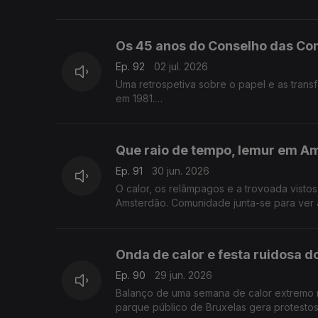
Com Elisa Clemente, em Londres, Reino Un
Os 45 anos do Conselho das C
Ep. 92
02 jul. 2026
Uma retrospetiva sobre o papel e as tra
em 1981.
Com Alfredo Stoffel, dirigente associativo
Que raio de tempo, lemur em A
Ep. 91
30 jun. 2026
O calor, os relâmpagos e a trovoada vist
Amsterdão. Comunidade junta-se para ver 
Com Amadeu Dias, em Utrech, Países Baixo
Onda de calor e festa ruidosa 
Ep. 90
29 jun. 2026
Balanço de uma semana de calor extremo 
parque público de Bruxelas gera protestos