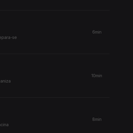
6min
epara-se
10min
ganiza
8min
acina