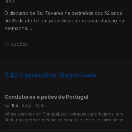
2026
O discurso de Rui Tavares na cerimónia dos 52 anos
do 25 de abril e um paralelismo com uma situação na
Alemanha.
Com Alfredo Stoffel, dirigente associativo na
Alemanha.
opções
2423
episódios disponíveis
941363
936507
932114
Condutores e peões de Portugal
Ep. 106
30 jul. 2026
Várias semanas em Portugal, por estradas e por lugares, tem
dado para perceber como se conduz e como se caminha no
país.
Com Alfredo Stoffel, dirigente associativo na Alemanha.