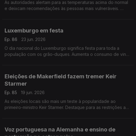
As autoridades alertam para as temperaturas acima do normal
e deixcam recomendações às pessoas mais vulneráveis.
Com Paulo Marques, conselheiro das comunidades
portuguesas em França.
Luxemburgo em festa
Ep. 86
23 jun. 2026
O dia nacional do Luxemburgo significa festa para toda a
população com os grão-duques. Aumenta o consumo de vinho
sem álcool.
Com Rogério de Oliveira, dirigente associativo no
Luxemburgo.
Eleições de Makerfield fazem tremer Keir
Starmer
Ep. 85
19 jun. 2026
As eleições locais são mais um teste à popularidade ao
primeiro-ministro Keir Starmer. Destaque para as restrições a
redes sociais para menores de 16 anos e novo tratamento
para lúpus. Com Elisa Clemente no Reino Unido.
Voz portuguesa na Alemanha e ensino de