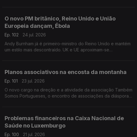
da última onde de calor na Bélgica.
Com Inês Pereira, em Bruxelas, Bélgica.
O novo PM britânico, Reino Unido e União
Europeia dançam, Ébola
Ep. 102
24 jul. 2026
Andy Burnham já é primeiro-ministro do Reino Unido e mantém
um estilo mais descontraído. UK e UE aproximam-se
informalmente. Suspeito de contacto com Ébola internado em
Londres.
Com Diogo Martins, em Londres, Reino Unido.
Planos associativos na encosta da montanha
Ep. 101
23 jul. 2026
O novo cargo na direção e a atividade da associação Também
Somos Portugueses, o encontro de associações da diáspora
e passeios na Covilhã.
Com Alfredo Stoffel, dirigente associativo na Alemanha.
Problemas financeiros na Caixa Nacional de
Saúde no Luxemburgo
Ep. 100
21 jul. 2026