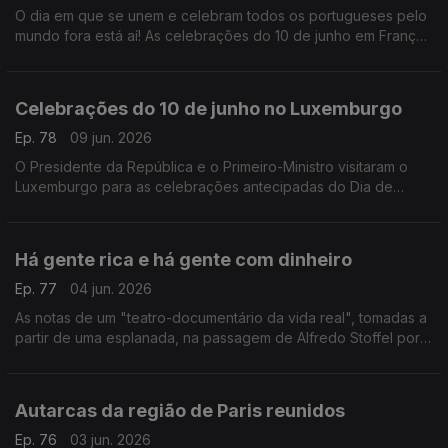
O dia em que se unem e celebram todos os portugueses pelo
mundo fora está aí! As celebrações do 10 de junho em França.
Com Paulo Marques, conselheiros das comunidades
portuguesas em França.
Celebrações do 10 de junho no Luxemburgo
Ep. 78
09 jun. 2026
O Presidente da República e o Primeiro-Ministro visitaram o
Luxemburgo para as celebrações antecipadas do Dia de
Portugal com a comunidade portuguesa.
Com Rogério de Oliveira, dirigente associativo no
Luxemburgo.
Há gente rica e há gente com dinheiro
Ep. 77
04 jun. 2026
As notas de um "teatro-documentário da vida real", tomadas a
partir de uma esplanada, na passagem de Alfredo Stoffel por
Lisboa.
Com Alfredo Stoffel, dirigente associativo na Alemanha.
Autarcas da região de Paris reunidos
Ep. 76
03 jun. 2026