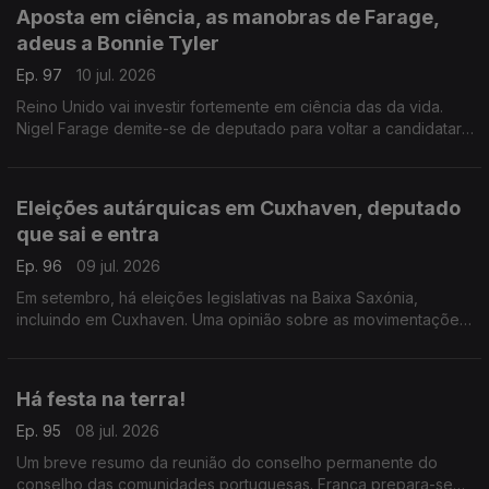
Aposta em ciência, as manobras de Farage,
adeus a Bonnie Tyler
Ep. 97
10 jul. 2026
Reino Unido vai investir fortemente em ciência das da vida.
Nigel Farage demite-se de deputado para voltar a candidatar-
se. Morreu Bonnie Tyler em Portugal.
Com Diogo Martins, em Londres, Reino Unido.
Eleições autárquicas em Cuxhaven, deputado
que sai e entra
Ep. 96
09 jul. 2026
Em setembro, há eleições legislativas na Baixa Saxónia,
incluindo em Cuxhaven. Uma opinião sobre as movimentações
parlamentares de um deputado do círculo da Europa.
Com Alfredo Stoffel, dirigente associativo na Alemanha.
Há festa na terra!
Ep. 95
08 jul. 2026
Um breve resumo da reunião do conselho permanente do
conselho das comunidades portuguesas. França prepara-se