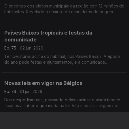
O encontro dos eleitos municipais da região com 12 milhões de
habitantes. Revelado o número de candidatos de origem
portuguesa, nas últimas eleições.
Com Paulo Marques, conselheiro das comunidades
portuguesas em França.
Países Baixos tropicais e festas da
comunidade
Ep. 75
02 jun. 2026
Temperaturas acima do habitual, nos Países Baixos. A época
do ano pede festas e ajuntamentos, e a comunidade
portuguesa já se mexe nesse sentido.
Com Amadeu Dias, em Utrecht, Países Baixos.
Novas leis em vigor na Bélgica
Ep. 74
01 jun. 2026
Dos despedimentos, passando pelas vacinas e ainda tabaco,
ficamos a saber o que muda na lei. Vão mudar as regras no
transporte de líquidos no aeroporto de Bruxelas. Novidades
partilhadas por Inês Pereira.
Dívida estudantil, Rastreio , visita do governo