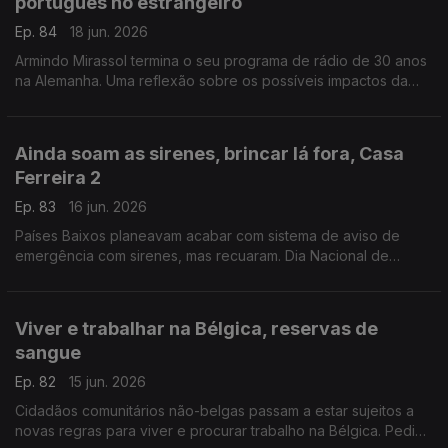
português no estrangeiro
Ep. 84
18 jun. 2026
Armindo Mirassol termina o seu programa de rádio de 30 anos
na Alemanha. Uma reflexão sobre os possíveis impactos da
reforma do ensino de português no estrangeiro.
Com Alfredo Stoffel, dirigente associativo na Alemanha.
Ainda soam as sirenes, brincar lá fora, Casa
Ferreira 2
Ep. 83
16 jun. 2026
Países Baixos planeavam acabar com sistema de aviso de
emergência com sirenes, mas recuaram. Dia Nacional de
Brincar Lá Fora, a 10 de junho. Novo café / restaurante
português.
Com Amadeu Dias, em Utrecht, Países Baixos
Viver e trabalhar na Bélgica, reservas de
sangue
Ep. 82
15 jun. 2026
Cidadãos comunitários não-belgas passam a estar sujeitos a
novas regras para viver e procurar trabalho na Bélgica. Pedido