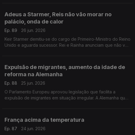
Com Inês Pereira, em Bruxelas, Bélgica.
Adeus a Starmer, Reis não vão morar no
palácio, onda de calor
Ep. 89
26 jun. 2026
Keir Starmer demitiu-se do cargo de Primeiro-Ministro do Reino
Unido e aguarda sucessor. Rei e Rainha anunciam que não vão
viver em Buckingham. Onda de calor no Reino Unido.
Com Diogo Martins, em Londres, Reino Unido.
Expulsão de migrantes, aumento da idade de
reforma na Alemanha
Ep. 88
25 jun. 2026
O Parlamento Europeu aprovou legislação que facilita a
expulsão de imigrantes em situação irregular. A Alemanha quer
subir a idade da reforma.
Com Alfredo Stoffel, dirigente associativo na Alemanha.
França acima da temperatura
Ep. 87
24 jun. 2026