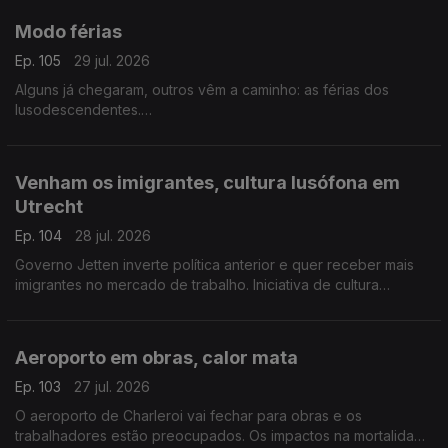
Modo férias
Ep. 105
29 jul. 2026
Alguns já chegaram, outros vêm a caminho: as férias dos
lusodescendentes.
Com Paulo Marques, conselheiro das comunidades
portuguesas em França.
Venham os imigrantes, cultura lusófona em
Utrecht
Ep. 104
28 jul. 2026
Governo Jetten inverte política anterior e quer receber mais
imigrantes no mercado de trabalho. Iniciativa de cultura
lusófona a partir de setembro em Utrecht.
Com Amadeu Dias, em Utrecht, Países Baixos.
Aeroporto em obras, calor mata
Ep. 103
27 jul. 2026
O aeroporto de Charleroi vai fechar para obras e os
trabalhadores estão preocupados. Os impactos na mortalidade