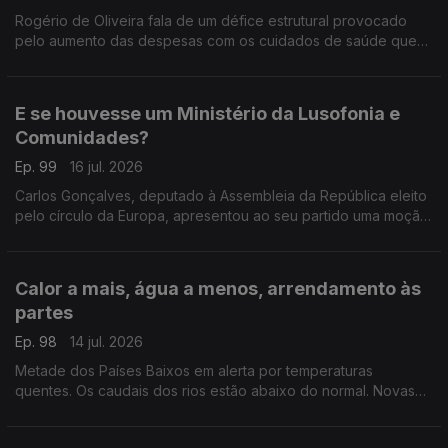
Rogério de Oliveira fala de um défice estrutural provocado
pelo aumento das despesas com os cuidados de saúde que
pode por em causa o CNS. Ainda destaque para a subida do
preço dos combustíveis e apoio às famílias.
E se houvesse um Ministério da Lusofonia e
Comunidades?
Ep. 99
16 jul. 2026
Carlos Gonçalves, deputado à Assembleia da República eleito
pelo círculo da Europa, apresentou ao seu partido uma moção
com esta proposta.
Com Alfredo Stoffel, dirigente associativo na Alemanha.
Calor a mais, água a menos, arrendamento às
partes
Ep. 98
14 jul. 2026
Metade dos Países Baixos em alerta por temperaturas
quentes. Os caudais dos rios estão abaixo do normal. Novas
regras para arrendamento em regime de cohabitação.
Com Amadeu Dias, em Utrecht, Países Baixos.