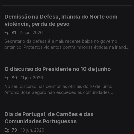
para donativos de sangue, especialmente O Rh +.
Com Inês Pereira, em Bruxelas, Bélgica.
Demissão na Defesa, Irlanda do Norte com
violência, perda de peso
Ep. 81
12 jun. 2026
Secretário da defesa é a mais recente baixa no governo
britânico. Protestos violentos contra minorias étnicas na Irlanda
do Norte. Novo comprimido para obesidade no Reino Unido.
Com Diogo Martins, em Londres, Reino Unido.
O discurso do Presidente no 10 de junho
Ep. 80
11 jun. 2026
No seu discurso nas cerimónias oficiais do 10 de junho,
António José Seguro não esqueceu as comunidades
portuguesas no estrangeiro eo todo o seu pontencial.
Com Alfredo Stoffel, dirigente associativo na Alemanha.
Dia de Portugal, de Camões e das
Comunidades Portuguesas
Ep. 79
10 jun. 2026