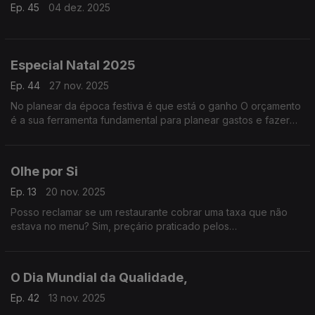
Ep. 45
04 dez. 2025
Especial Natal 2025
Ep. 44
27 nov. 2025
No planear da época festiva é que está o ganho O orçamento
é a sua ferramenta fundamental para planear gastos e fazer
um "check-up" da vida financeira.
Olhe por Si
Ep. 13
20 nov. 2025
Posso reclamar se um restaurante cobrar uma taxa que não
estava no menu? Sim, preçário praticado pelos
estabelecimentos de restauração tem de estar afixado de
forma visível aos consumidores!
O Dia Mundial da Qualidade,
Ep. 42
13 nov. 2025