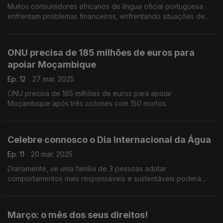
Muitos consumidores africanos de língua oficial portuguesa
enfrentam problemas financeiros, enfrentando situações de
endividamento, causadas sobretudo pelo descontrolo de
acesso ao crédito.
ONU precisa de 185 milhões de euros para
apoiar Moçambique
Ep. 12
27 mar. 2025
ONU precisa de 185 milhões de euros para apoiar
Moçambique após três ciclones com 150 mortos.
Celebre connosco o Dia Internacional da Água
Ep. 11
20 mar. 2025
Diariamente, se uma família de 3 pessoas adotar
comportamentos mais responsáveis e sustentáveis poderá
poupar, num ano, água suficiente para encher 60.000
garrafões de 5 litros ou uma piscina (4m x 7m x 1,5m).
Março: o mês dos seus direitos!