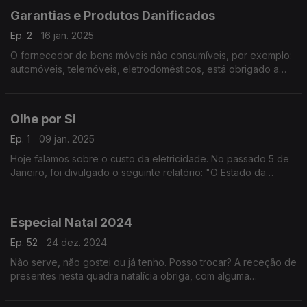
Garantias e Produtos Danificados
Ep. 2
16 jan. 2025
O fornecedor de bens móveis não consumíveis, por exemplo:
automóveis, telemóveis, eletrodomésticos, está obrigado a
garantir o seu bom funcionamento por período variável.
Olhe por Si
Ep. 1
09 jan. 2025
Hoje falamos sobre o custo da eletricidade. No passado 5 de
Janeiro, foi divulgado o seguinte relatório: "O Estado da
Energia Africana em 2025"
Especial Natal 2024
Ep. 52
24 dez. 2024
Não serve, não gostei ou já tenho. Posso trocar? A receção de
presentes nesta quadra natalícia obriga, com alguma
frequência, à troca de artigos.