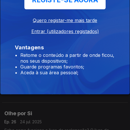
REGISTE-SE AGORA
Relatório da ONU apresenta situação actual dos ODS
Quero registar-me mais tarde
Recusa de pagamento em numerário
Entrar (utilizadores registados)
Ep. 28
07 ago. 2025
Recusa de pagamento em numerário, notas e moedas, tem
Vantagens
crescido.
Retome o conteúdo a partir de onde ficou,
nos seus dispositivos;
Guarde programas favoritos;
Olhe por Si
Aceda à sua área pessoal;
Ep. 27
31 jul. 2025
Doar água limpa é um pedido da UNICEF a que devemos
responder A cada hora que passa, 45 crianças com menos de
cinco anos morrem por não terem acesso a água limpa. É
urgente combater a seca e promover o consumo de água
potável!
Olhe por Si
Ep. 26
24 jul. 2025