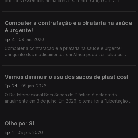
públicos essenciais numa conversa entre Graça Cabral e
Isabel Flora
Combater a contrafação e a pirataria na saúde
é urgente!
Ep. 4
09 jan. 2026
Combater a contrafação e a pirataria na saúde é urgente!
Um quinto dos medicamentos em África pode ser falso ou
abaixo das normas, cerca de 22% dos medicamentos
vendidos na África são de baixa qualidade ou falsificados.
Vamos diminuir o uso dos sacos de plásticos!
Ep. 24
09 jan. 2026
O Dia Internacional Sem Sacos de Plástico é celebrado
anualmente em 3 de julho. Em 2026, o tema foi a "Libertação
dos plásticos de uso único: Rumo a um futuro sustentável".
Olhe por Si
Ep. 1
08 jan. 2026