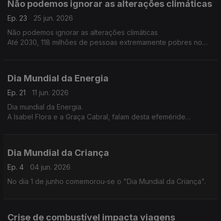
Não podemos ignorar as alterações climáticas
Ep. 23
25 jun. 2026
Não podemos ignorar as alterações climáticas
Até 2030, 118 milhões de pessoas extremamente pobres no
continente africano estarão expostas à seca, inundações e
calor extremo. sendo Moçambique um dos países mais
afectados.
Dia Mundial da Energia
Ep. 21
11 jun. 2026
Dia mundial da Energia.
A Isabel Flora e a Graça Cabral, falam desta efeméride
comemorada no dia 29 de Maio, e das suas implicações em
África.
Dia Mundial da Criança
Ep. 4
04 jun. 2026
No dia 1 de junho comemorou-se o "Dia Mundial da Criança".
Crise de combustível impacta viagens