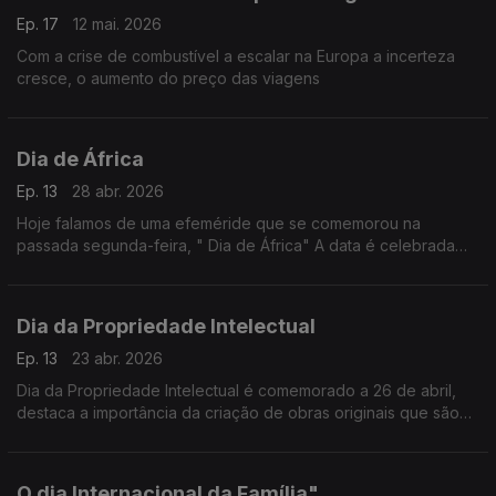
Ep. 17
12 mai. 2026
Com a crise de combustível a escalar na Europa a incerteza
cresce, o aumento do preço das viagens
Dia de África
Ep. 13
28 abr. 2026
Hoje falamos de uma efeméride que se comemorou na
passada segunda-feira, " Dia de África" A data é celebrada
em vários países de África e pelos africanos espalhados pelo
mundo.
Dia da Propriedade Intelectual
Ep. 13
23 abr. 2026
Dia da Propriedade Intelectual é comemorado a 26 de abril,
destaca a importância da criação de obras originais que são
inerentes ao talento humano e que têm contribuído para o
progresso e bem-estar de todos.
O dia Internacional da Família"