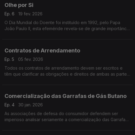
Olhe por Si
Ep. 6
19 fev. 2026
O Dia Mundial do Doente foi instituído em 1992, pelo Papa
João Paulo II, esta efeméride revela-se de grande importância
para todos os consumidores, utentes do serviço de saúde.
Contratos de Arrendamento
Ep. 5
05 fev. 2026
Todos os contratos de arrendamento devem ser escritos e
têm que clarificar as obrigações e direitos de ambas as partes,
como por exemplo: Valor da renda; data-limite de pagamento
da renda; duração do contrato, etc.
Comercialização das Garrafas de Gás Butano
Ep. 4
30 jan. 2026
As associações de defesa do consumidor defendem ser
imperioso analisar seriamente a comercialização das Garrafas
de Gás Butano e a fiscalização dos agentes económicos
responsáveis pela venda deste bem.