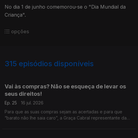
No dia 1 de junho comemorou-se o "Dia Mundial da
Criança".
opções
315
episódios disponíveis
919058
941502
882749
864813
840268
821329
799597
778627
758893
Vai às compras? Não se esqueça de levar os
seus direitos!
Ep. 25
16 jul. 2026
Para que as suas compras sejam as acertadas e para que
“barato não lhe saia caro”, a Graça Cabral representante da
DECO na sua conversa com Isabel Flora partilha dicas para agir
com mais segurança: