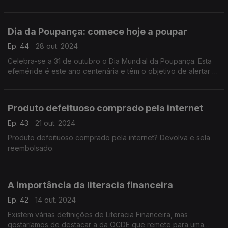
Friday, ou sexta-feira negra, até às campanhas compre um
leve dois.
Dia da Poupança: comece hoje a poupar
Ep. 44
28 out. 2024
Celebra-se a 31 de outubro o Dia Mundial da Poupança. Esta
efeméride é este ano centenária e têm o objetivo de alertar os
consumidores para a necessidade de gerirem os gastos.
Produto defeituoso comprado pela internet
Ep. 43
21 out. 2024
Produto defeituoso comprado pela internet? Devolva e sela
reembolsado.
A importância da literacia financeira
Ep. 42
14 out. 2024
Existem várias definições de Literacia Financeira, mas
gostaríamos de destacar a da OCDE que remete para uma