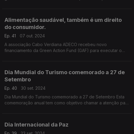
combinação de consciência, conhecimento, habilidade, atitude
e comportamento. .
Alimentação saudável, também é um direito
do consumidor.
Ep. 41
07 out. 2024
A associação Cabo Verdiana ADECO recebeu novo
financiamento da Green Action Fund (GAF) para executar o
microprojecto -"Come o que a terra te dá”, que decorre entre
1 de setembro e 31 de outubro, em Mindelo.
Dia Mundial do Turismo comemorado a 27 de
Setembro
Ep. 40
30 set. 2024
Dia Mundial do Turismo comemorado a 27 de Setembro Esta
comemoração anual tem como objetivo chamar a atenção para
a importância do turismo em todo o mundo, não esquecendo
que o turista é sempre um consumidor.
Dia Internacional da Paz
Ep. 39
23 set. 2024