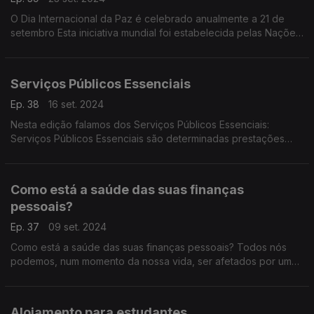
O Dia Internacional da Paz é celebrado anualmente a 21 de
setembro Esta iniciativa mundial foi estabelecida pelas Nações
Unidas em 1981 e foi comemorada pela primeira vez em
setembro de 1982.
Serviços Públicos Essenciais
Ep. 38
16 set. 2024
Nesta edição falamos dos Serviços Públicos Essenciais:
Serviços Públicos Essenciais são determinadas prestações
indispensáveis para assegurar a satisfação de necessidades
básicas e a qualidade de vida dos consumidores.
Como está a saúde das suas finanças
pessoais?
Ep. 37
09 set. 2024
Como está a saúde das suas finanças pessoais? Todos nós
podemos, num momento da nossa vida, ser afetados por uma
circunstância negativa que terá impacto nas nossas finanças
pessoais.
Alojamento para estudantes.