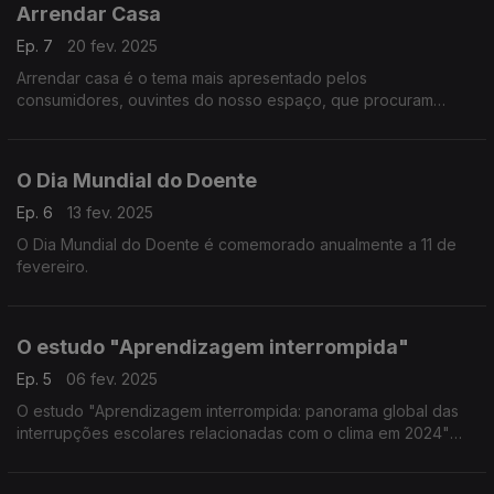
Arrendar Casa
Ep. 7
20 fev. 2025
Arrendar casa é o tema mais apresentado pelos
consumidores, ouvintes do nosso espaço, que procuram
presencialmente o apoio e aconselhamento da nossa
Associação
O Dia Mundial do Doente
Ep. 6
13 fev. 2025
O Dia Mundial do Doente é comemorado anualmente a 11 de
fevereiro.
O estudo "Aprendizagem interrompida"
Ep. 5
06 fev. 2025
O estudo "Aprendizagem interrompida: panorama global das
interrupções escolares relacionadas com o clima em 2024"
indica que em África mais de 107 milhões de crianças já não
frequentam, de todo, a escola.