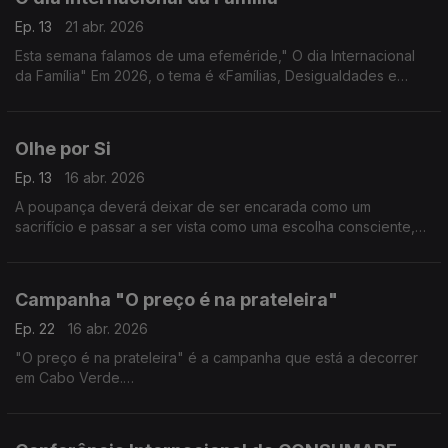
Ep. 13
21 abr. 2026
Esta semana falamos de uma efeméride," O dia Internacional
da Família" Em 2026, o tema é «Famílias, Desigualdades e
Bem-estar Infantil».
Olhe por Si
Ep. 13
16 abr. 2026
A poupança deverá deixar de ser encarada como um
sacrifício e passar a ser vista como uma escolha consciente,
inteligente, que poderá ser até libertadora
Campanha "O preço é na prateleira"
Ep. 22
16 abr. 2026
"O preço é na prateleira" é a campanha que está a decorrer
em Cabo Verde.
O consumidor tem direito a receber informação sobre todos
os bens e serviços oferecidos no mercado pelo fornecedor
para o consumo ou aquisição