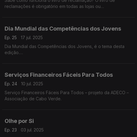
Sabe como funciona o livro de reclamação? O livro de
reclamações é obrigatório em todas as lojas ou
estabelecimentos com atendimento ao público, incluindo
serviços e organismos da administração pública.
Dia Mundial das Competências dos Jovens
Ep. 25
17 jul. 2025
Dia Mundial das Competências dos Jovens, é o tema desta
edição.
A data pretende destacar a importância de se dar visibilidade
aos 1,2 mil milhões de jovens que, entre os 15 e os 24 anos,
representam 16% da população global. Graça Cabral
Serviços Financeiros Fáceis Para Todos
representante da Deco explicada tudo na conversa com
Isabel Flora.
Ep. 24
10 jul. 2025
Serviço Financeiros Fáceis Para Todos – projeto da ADECO –
Associação de Cabo Verde.
Olhe por Si
Ep. 23
03 jul. 2025