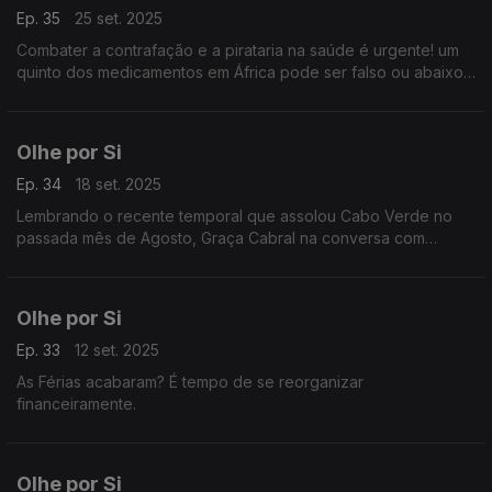
Ep. 35
25 set. 2025
Combater a contrafação e a pirataria na saúde é urgente! um
quinto dos medicamentos em África pode ser falso ou abaixo
das normas, cerca de 22% dos medicamentos vendidos na
África são de baixa qualidade ou falsificados.
Olhe por Si
Ep. 34
18 set. 2025
Lembrando o recente temporal que assolou Cabo Verde no
passada mês de Agosto, Graça Cabral na conversa com
Isabel, chama atenção dos consumidores para os cuidados a
ter nestas situações.
Olhe por Si
Ep. 33
12 set. 2025
As Férias acabaram? É tempo de se reorganizar
financeiramente.
Olhe por Si