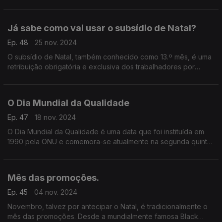
evolução da economia global e no desenvolvimento de todas
as nações e inegável.
Já sabe como vai usar o subsídio de Natal?
Ep. 48
25 nov. 2024
O subsídio de Natal, também conhecido como 13.º mês, é uma
retribuição obrigatória e exclusiva dos trabalhadores por
conta de outrem
O Dia Mundial da Qualidade
Ep. 47
18 nov. 2024
O Dia Mundial da Qualidade é uma data que foi instituída em
1990 pela ONU e comemora-se atualmente na segunda quinta-
feira de novembro. Este ano celebrou-se a 14 de Novembro.
Mês das promoções.
Ep. 45
04 nov. 2024
Novembro, talvez por antecipar o Natal, é tradicionalmente o
mês das promoções. Desde a mundialmente famosa Black