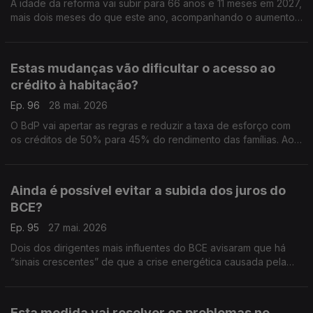
A idade da reforma vai subir para 66 anos e 11 meses em 2027,
mais dois meses do que este ano, acompanhando o aumento
da esperança média de vida dos portugueses.
Estas mudanças vão dificultar o acesso ao
crédito à habitação?
Ep. 96
28 mai. 2026
O BdP vai apertar as regras e reduzir a taxa de esforço com
os créditos de 50% para 45% do rendimento das famílias. Ao
mesmo tempo, quer obrigar os bancos a alargar os prazos dos
empréstimos. Análise de Clara Teixeira.
Ainda é possível evitar a subida dos juros do
BCE?
Ep. 95
27 mai. 2026
Dois dos dirigentes mais influentes do BCE avisaram que há
“sinais crescentes” de que a crise energética causada pela
guerra no Médio Oriente está a transferir-se para o resto da
economia. Análise de Clara Teixeira.
Esta medida vai resolver os problemas no