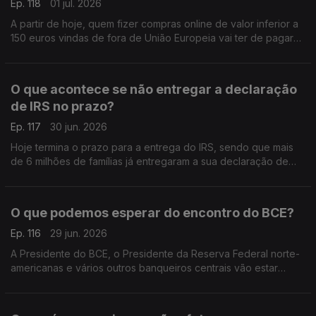
Ep. 118
01 jul. 2026
A partir de hoje, quem fizer compras online de valor inferior a
150 euros vindas de fora de União Europeia vai ter de pagar
uma taxa extra de 3 euros por cada produto que comprar.
Análise de Pedro Sousa Carvalho.
O que acontece se não entregar a declaração
de IRS no prazo?
Ep. 117
30 jun. 2026
Hoje termina o prazo para a entrega do IRS, sendo que mais
de 6 milhões de famílias já entregaram a sua declaração de
rendimentos. Análise de Pedro Sousa Carvalho.
O que podemos esperar do encontro do BCE?
Ep. 116
29 jun. 2026
A Presidente do BCE, o Presidente da Reserva Federal norte-
americanas e vários outros banqueiros centrais vão estar
reunidos em Sintra, na Penha Longa, para o encontro anual do
BCE. Análise de Pedro Sousa Carvalho.