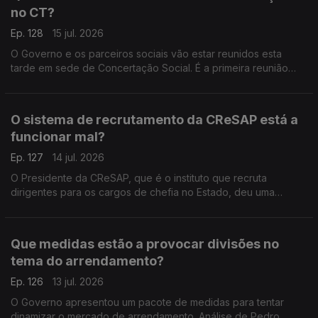
no CT?
Ep. 128
15 jul. 2026
O Governo e os parceiros sociais vão estar reunidos esta
tarde em sede de Concertação Social. É a primeira reunião
depois de o Parlamento ter chumbado as alterações que o
Governo queria fazer à Lei do Trabalho. Análise de Pedro
Sousa Carvalho.
O sistema de recrutamento da CReSAP está a
funcionar mal?
Ep. 127
14 jul. 2026
O Presidente da CReSAP, que é o instituto que recruta
dirigentes para os cargos de chefia no Estado, deu uma
entrevista onde crítica o atual sistema de recrutamento. Análise
de Pedro Sousa Carvalho.
Que medidas estão a provocar divisões no
tema do arrendamento?
Ep. 126
13 jul. 2026
O Governo apresentou um pacote de medidas para tentar
dinamizar o mercado de arrendamento. Análise de Pedro