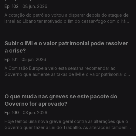
Ep. 102
08 jun. 2026
A cotação do petróleo voltou a disparar depois do ataque de
Israel ao Líbano ter motivado o fim do cessar-fogo com o Irão.
Análise de Clara Teixeira.
Subir o IMI e o valor patrimonial pode resolver
a crise?
Ep. 101
05 jun. 2026
A Comissão Europeia veio esta semana recomendar ao
Governo que aumente as taxas de IMI e o valor patrimonial das
casas para ajudar a resolver o problema da falta de habitação
em Portugal. Análise de Pedro Sousa Carvalho.
O que muda nas greves se este pacote do
Governo for aprovado?
Ep. 100
03 jun. 2026
Hoje temos uma nova greve geral contra as alterações que o
Governo quer fazer à Lei do Trabalho. As alterações também
implicam mexer na própria Lei da Greve. Análise de Pedro