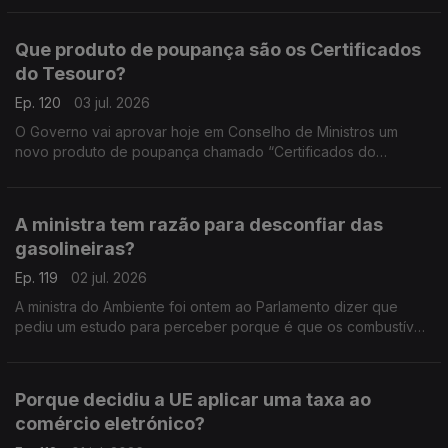
Que produto de poupança são os Certificados
do Tesouro?
Ep. 120
03 jul. 2026
O Governo vai aprovar hoje em Conselho de Ministros um
novo produto de poupança chamado “Certificados do
Tesouro”. Análise de Pedro Sousa Carvalho.
A ministra tem razão para desconfiar das
gasolineiras?
Ep. 119
02 jul. 2026
A ministra do Ambiente foi ontem ao Parlamento dizer que
pediu um estudo para perceber porque é que os combustíveis
não estão a descer ao ritmo a que subiram. Análise de Pedro
Sousa Carvalho.
Porque decidiu a UE aplicar uma taxa ao
comércio eletrónico?