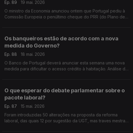
Ep. 89
19 mai. 2026
O ministro da Economia anunciou ontem que Portugal pediu à
Comissão Europeia o penúltimo cheque do PRR (do Plano de
Recuperação e Resiliência). Análise de Pedro Sousa Carvalho.
Os banqueiros estão de acordo com a nova
medida do Governo?
Ep. 88
18 mai. 2026
O Banco de Portugal deverá anunciar esta semana uma nova
medida para dificultar o acesso crédito à habitação. Análise de
Pedro Sousa Carvalho.
O que esperar do debate parlamentar sobre o
pacote laboral?
Ep. 87
15 mai. 2026
Foram introduzidas 50 alterações na proposta da reforma
laboral, das quais 12 por sugestão da UGT, mas traves mestras
da ministra do Trabalho mantêm-se, embora com mudanças
ligeiras. Análise de Clara Teixeira.