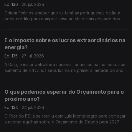
Ep. 136
28 jul. 2026
Ontem ficámos a saber que as famílias portuguesas estão a
pedir crédito para comprar casa ao ritmo mais elevado dos
últimos 23 anos. Análise de Pedro Sousa Carvalho.
E o imposto sobre os lucros extraordinários na
energia?
Ep. 135
27 jul. 2026
A Galp, a maior petrolífera nacional, anunciou há momentos um
aumento de 44% nos seus lucros na primeira metade do ano,
graças à escalada do preço do petróleo. Análise de Pedro
Sousa Carvalho.
O que podemos esperar do Orçamento para o
próximo ano?
Ep. 134
24 jul. 2026
O líder do PS já se reuniu com Luís Montenegro para começar
a acertar agulhas sobre o Orçamento do Estado para 2027.
Análise de Clara Teixeira.