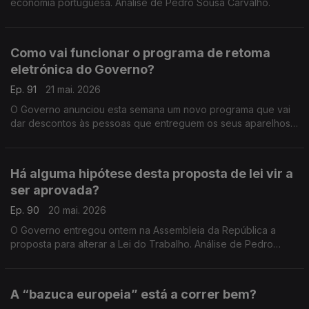
economia portuguesa. Análise de Pedro Sousa Carvalho.
Como vai funcionar o programa de retoma
eletrónica do Governo?
Ep. 91
21 mai. 2026
O Governo anunciou esta semana um novo programa que vai
dar descontos às pessoas que entreguem os seus aparelhos
eletrónicos e elétricos velhos quando vão comprar um novo.
Análise de Pedro Sousa Carvalho.
Há alguma hipótese desta proposta de lei vir a
ser aprovada?
Ep. 90
20 mai. 2026
O Governo entregou ontem na Assembleia da República a
proposta para alterar a Lei do Trabalho. Análise de Pedro
Sousa Carvalho.
A “bazuca europeia” está a correr bem?