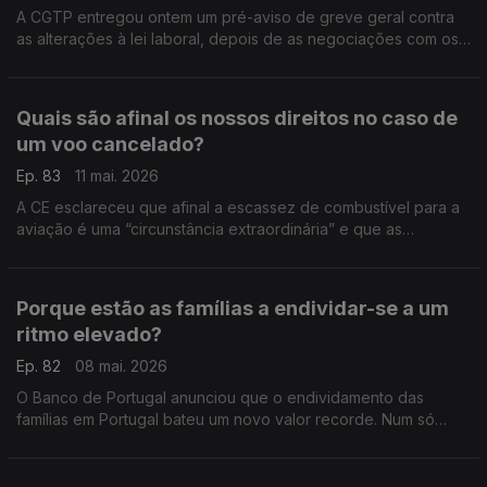
A CGTP entregou ontem um pré-aviso de greve geral contra
as alterações à lei laboral, depois de as negociações com os
parceiros sociais terminarem sem acordo. Análise de Clara
Teixeira.
Quais são afinal os nossos direitos no caso de
um voo cancelado?
Ep. 83
11 mai. 2026
A CE esclareceu que afinal a escassez de combustível para a
aviação é uma “circunstância extraordinária” e que as
companhias aéreas não têm de indemnizar os clientes se
cancelaram um voo. Análise de Clara Teixeira.
Porque estão as famílias a endividar-se a um
ritmo elevado?
Ep. 82
08 mai. 2026
O Banco de Portugal anunciou que o endividamento das
famílias em Portugal bateu um novo valor recorde. Num só
mês, os bancos emprestaram mais de 4 mil milhões de euros
às famílias. Análise de Pedro Sousa Carvalho.