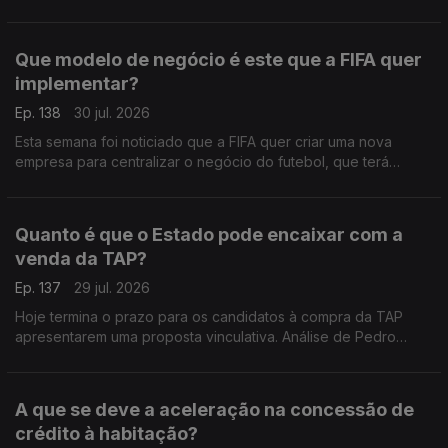
recomendações para os nossos governantes. Análise de
Pedro Sousa Carvalho.
Que modelo de negócio é este que a FIFA quer
implementar?
Ep. 138
30 jul. 2026
Esta semana foi noticiado que a FIFA quer criar uma nova
empresa para centralizar o negócio do futebol, que terá
acionistas privados, para além das federações dos vários
países. Análise de Pedro Sousa Carvalho.
Quanto é que o Estado pode encaixar com a
venda da TAP?
Ep. 137
29 jul. 2026
Hoje termina o prazo para os candidatos à compra da TAP
apresentarem uma proposta vinculativa. Análise de Pedro
Sousa Carvalho.
A que se deve a aceleração na concessão de
crédito à habitação?