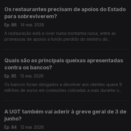
Os restaurantes precisam de apoios do Estado
para sobreviverem?
Ep. 86
14 mai. 2026
A restauração está a viver numa montanha russa, entre as
promessas de apoios a fundo perdido do ministro da
Economia e as ameaças de subida de impostos por parte do
ministro das Finanças. Análise de Clara Teixeira.
Quais são as principais queixas apresentadas
contra os bancos?
Ep. 85
13 mai. 2026
Os bancos foram obrigados a devolver aos clientes quase 9
milhões de euros em comissões cobradas a mais durante o
ano de 2025, indicou o Banco de Portugal. Análise de Clara
Teixeira.
A UGT também vai aderir à greve geral de 3 de
junho?
Ep. 84
12 mai. 2026