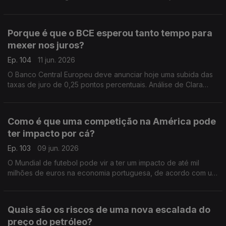
polémica, não estando garantida a sua aprovação. Análise de
Clara Teixeira.
Porque é que o BCE esperou tanto tempo para
mexer nos juros?
Ep. 104
11 jun. 2026
O Banco Central Europeu deve anunciar hoje uma subida das
taxas de juro de 0,25 pontos percentuais. Análise de Clara
Teixeira.
Como é que uma competição na América pode
ter impacto por cá?
Ep. 103
09 jun. 2026
O Mundial de futebol pode vir a ter um impacto de até mil
milhões de euros na economia portuguesa, de acordo com um
estudo publicado recentemente. Análise de Clara Teixeira.
Quais são os riscos de uma nova escalada do
preço do petróleo?