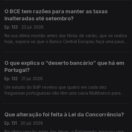
O BCE tem razões para manter as taxas
inalteradas até setembro?
Ep. 133
23 jul. 2026
Na sua última reunião antes das férias de verão, que se realiza
hoje, espera-se que o Banco Central Europeu faça uma pausa
na subida dos juros e adie novas mexidas nas taxas para
setembro. Análise de Clara Teixeira.
O que explica o “deserto bancário” que há em
Portugal?
Ep. 132
21 jul. 2026
Um estudo do BdP revelou que quatro em cada dez
freguesias portuguesas não têm uma caixa Multibanco para
levantar dinheiro ou uma agência bancária para fazer uma
operação com notas e moedas. Análise de Clara Teixeira.
Que alteração foi feita à Lei da Concorrência?
Ep. 131
20 jul. 2026
Na última sessão antes das férias, o Parlamento aprovou uma