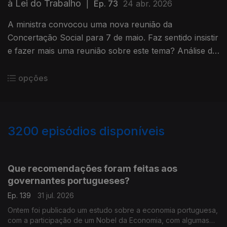
à Lei do Trabalho
|
Ep. 73
24 abr. 2026
A ministra convocou uma nova reunião da
Concertação Social para 7 de maio. Faz sentido insistir
e fazer mais uma reunião sobre este tema? Análise de
Pedro Sousa Carvalho.
opções
3200
episódios disponíveis
942835
939399
935472
931497
927180
Que recomendações foram feitas aos
governantes portugueses?
Ep. 139
31 jul. 2026
Ontem foi publicado um estudo sobre a economia portuguesa,
com a participação de um Nobel da Economia, com algumas