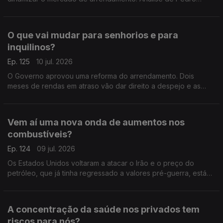
Sousa Carvalho.
O que vai mudar para senhorios e para
inquilinos?
Ep. 125
10 jul. 2026
O Governo aprovou uma reforma do arrendamento. Dois
meses de rendas em atraso vão dar direito a despejo e as
rendas antigas de inquilinos com menos de 65 anos podem
ser descongeladas e aumentar. Análise de Clara Teixeira
Vem aí uma nova onda de aumentos nos
combustíveis?
Ep. 124
09 jul. 2026
Os Estados Unidos voltaram a atacar o Irão e o preço do
petróleo, que já tinha regressado a valores pré-guerra, está
outra vez a subir nos mercados internacionais. Análise de Clara
Teixeira
A concentração da saúde nos privados tem
riscos para nós?