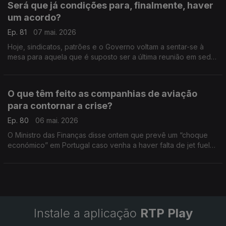
Será que já condições para, finalmente, haver
um acordo?
Ep. 81
07 mai. 2026
Hoje, sindicatos, patrões e o Governo voltam a sentar-se à
mesa para aquela que é suposto ser a última reunião em sede
de Concertação Social para discutir a Lei Laboral. Análise de
Pedro Sousa Carvalho.
O que têm feito as companhias de aviação
para contornar a crise?
Ep. 80
06 mai. 2026
O Ministro das Finanças disse ontem que prevê um “choque
económico” em Portugal caso venha a haver falta de jet fuel
[combustível para aviação] na Europa. Análise de Pedro Sousa
Carvalho.
Instale a aplicação
RTP Play