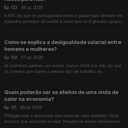
Ep. 123
08 jul. 2026
A ERS diz que os portugueses estão a gastar mais dinheiro em
cuidados privados de saúde e avisa que os 4 grandes grupos
do setor já são donos de dois terços dos hospitaias privados
do país. Análise de Clara Teixeira.
Como se explica a desigualdade salarial entre
homens e mulheres?
Ep. 122
07 jul. 2026
As mulheres ganham, em média, menos 244€ por mês do que
os homens que fazem o mesmo tipo de trabalho. As
disparidades salariais estão a reduzir-se, mas ainda são muito
elevadas em Portugal. Análise de Clara Teixeira.
Quais poderão ser os efeitos de uma onda de
calor na economia?
Ep. 121
06 jul. 2026
Portugal está a atravessar uma onda de calor extremo. Há já
estudos que associam a maior frequência destes fenómenos a
quebras na produtividade e no PIB. Análise de Clara Teixeira.