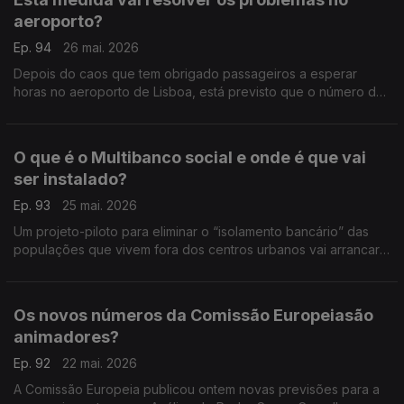
aeroporto?
Ep. 94
26 mai. 2026
Depois do caos que tem obrigado passageiros a esperar
horas no aeroporto de Lisboa, está previsto que o número de
equipamentos de controlo de fronteiras seja reforçado até
final desta semana. Análise de Clara Teixeira.
O que é o Multibanco social e onde é que vai
ser instalado?
Ep. 93
25 mai. 2026
Um projeto-piloto para eliminar o “isolamento bancário” das
populações que vivem fora dos centros urbanos vai arrancar
muito em breve. Análise de Clara Teixeira.
Os novos números da Comissão Europeiasão
animadores?
Ep. 92
22 mai. 2026
A Comissão Europeia publicou ontem novas previsões para a