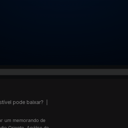
ível pode baixar?
|
inar um memorando de
io Oriente. Análise de