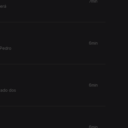
7min
terá
6min
 Pedro
6min
evado dos
6min