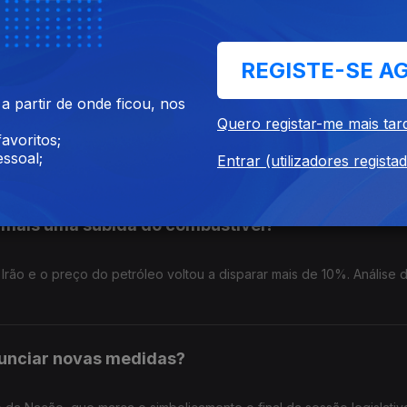
cada dez freguesias portuguesas não têm uma caixa Multibanco pa
 para fazer uma operação com notas e moedas. Análise de Clara Tei
REGISTE-SE A
 Concorrência?
 partir de onde ficou, nos
Quero registar-me mais tar
avoritos;
mento aprovou uma alteração à Lei da Concorrência. Análise de Clar
ssoal;
Entrar (utilizadores regista
 mais uma subida do combustível?
rão e o preço do petróleo voltou a disparar mais de 10%. Análise 
unciar novas medidas?