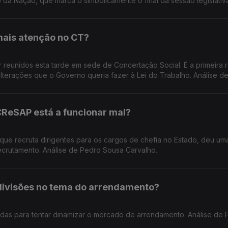
 da Nação, que marca o simbolicamente o final da sessão legislativ
mais atenção no CT?
r reunidos esta tarde em sede de Concertação Social. É a primeira 
lterações que o Governo queria fazer à Lei do Trabalho. Análise d
CReSAP está a funcionar mal?
 que recruta dirigentes para os cargos de chefia no Estado, deu um
 recrutamento. Análise de Pedro Sousa Carvalho.
divisões no tema do arrendamento?
as para tentar dinamizar o mercado de arrendamento. Análise de 