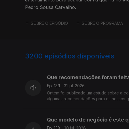
Pedro Sousa Carvalho.
SOBRE O EPISÓDIO
SOBRE O PROGRAMA
3200
episódios disponíveis
942835
939399
Que recomendações foram feit
Ep. 139
31 jul. 2026
Ontem foi publicado um estudo sobre a e
algumas recomendações para os nossos go
Que modelo de negócio é este q
Ep. 138
30 jul. 2026