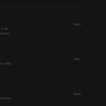
8min
 e as
eixeira
7min
6min
grandes