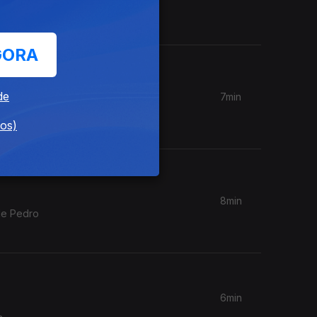
ra
xeira.
GORA
de
7min
a
dos)
8min
de Pedro
6min