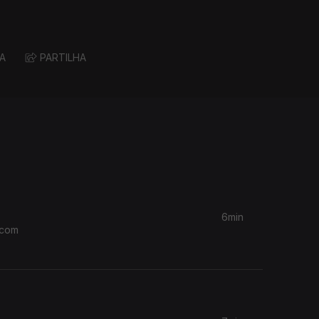
A
PARTILHA
6min
 com