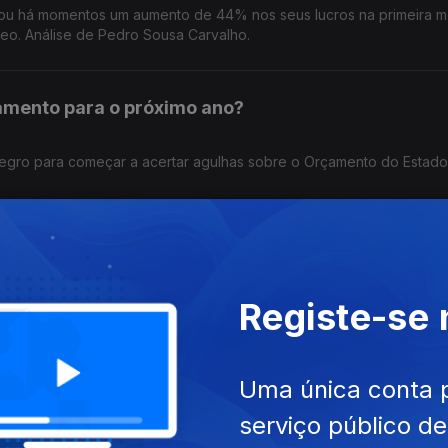
unciou há momentos um aumento de 44% nos seus lucros na primeira 
eo. Análise de Pedro Sousa Carvalho.
mento para o próximo ano?
enegro para começar a acertar agulhas sobre o Orçamento do Estado
s taxas inalteradas até setembro?
Registe-se
 verão, que se realiza hoje, espera-se que o Banco Central Europeu
idas nas taxas para setembro. Análise de Clara Teixeira.
Uma única conta 
rio” que há em Portugal?
serviço público d