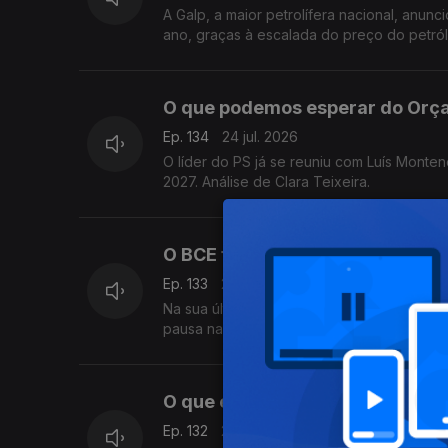
A Galp, a maior petrolífera nacional, an
ano, graças à escalada do preço do petról
O que podemos esperar do Orça
Ep. 134
24 jul. 2026
O líder do PS já se reuniu com Luís Mont
2027. Análise de Clara Teixeira.
O BCE tem razões para manter a
Ep. 133
23 jul. 2026
Na sua última reunião antes das férias de
pausa na subida dos juros e adie novas mex
O que explica o “deserto bancá
Ep. 132
21 jul. 2026