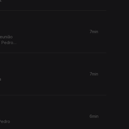
a.
7min
reunião
e Pedro
7min
a
6min
Pedro