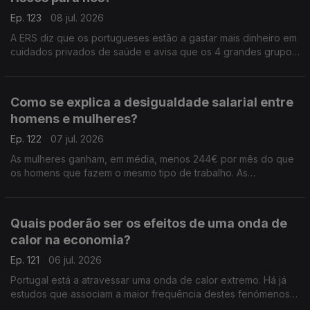
Ep. 123
08 jul. 2026
A ERS diz que os portugueses estão a gastar mais dinheiro em
cuidados privados de saúde e avisa que os 4 grandes grupos
do setor já são donos de dois terços dos hospitaias privados
do país. Análise de Clara Teixeira.
Como se explica a desigualdade salarial entre
homens e mulheres?
Ep. 122
07 jul. 2026
As mulheres ganham, em média, menos 244€ por mês do que
os homens que fazem o mesmo tipo de trabalho. As
disparidades salariais estão a reduzir-se, mas ainda são muito
elevadas em Portugal. Análise de Clara Teixeira.
Quais poderão ser os efeitos de uma onda de
calor na economia?
Ep. 121
06 jul. 2026
Portugal está a atravessar uma onda de calor extremo. Há já
estudos que associam a maior frequência destes fenómenos a
quebras na produtividade e no PIB. Análise de Clara Teixeira.