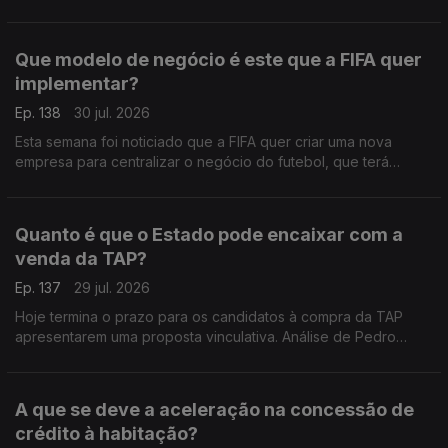
recomendações para os nossos governantes. Análise de
Pedro Sousa Carvalho.
Que modelo de negócio é este que a FIFA quer
implementar?
Ep. 138
30 jul. 2026
Esta semana foi noticiado que a FIFA quer criar uma nova
empresa para centralizar o negócio do futebol, que terá
acionistas privados, para além das federações dos vários
países. Análise de Pedro Sousa Carvalho.
Quanto é que o Estado pode encaixar com a
venda da TAP?
Ep. 137
29 jul. 2026
Hoje termina o prazo para os candidatos à compra da TAP
apresentarem uma proposta vinculativa. Análise de Pedro
Sousa Carvalho.
A que se deve a aceleração na concessão de
crédito à habitação?