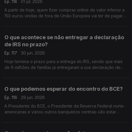
Ep. 118
01 jul. 2026
A partir de hoje, quem fizer compras online de valor inferior a
150 euros vindas de fora de União Europeia vai ter de pagar
uma taxa extra de 3 euros por cada produto que comprar.
Análise de Pedro Sousa Carvalho.
O que acontece se não entregar a declaração
de IRS no prazo?
Ep. 117
30 jun. 2026
Hoje termina o prazo para a entrega do IRS, sendo que mais
de 6 milhões de famílias já entregaram a sua declaração de
rendimentos. Análise de Pedro Sousa Carvalho.
O que podemos esperar do encontro do BCE?
Ep. 116
29 jun. 2026
A Presidente do BCE, o Presidente da Reserva Federal norte-
americanas e vários outros banqueiros centrais vão estar
reunidos em Sintra, na Penha Longa, para o encontro anual do
BCE. Análise de Pedro Sousa Carvalho.