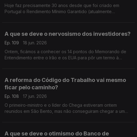
Hoje faz precisamente 30 anos desde que foi criado em
Portugal o Rendimento Mínimo Garantido (atualmente
conhecido por Rendimento Social de Inserção ? RSI). Análise
de Pedro Sousa Carvalho.
A que se deve o nervosismo dos investidores?
Ep. 109
18 jun. 2026
Ontem, ficámos a conhecer os 14 pontos do Memorando de
Entendimento entre o Irão e os EUA para pôr um termo à
guerra no Médio Oriente. Mas os mercados continuam
nervosos. Análise de Pedro Sousa Carvalho.
A reforma do Código do Trabalho vai mesmo
ficar pelo caminho?
Ep. 108
17 jun. 2026
O primeiro-ministro e o líder do Chega estiveram ontem
reunidos em São Bento, mas não conseguiram chegar a um
acordo sobre a Lei do Trabalho. Análise de Pedro Soisa
Carvalho.
A que se deve o otimismo do Banco de