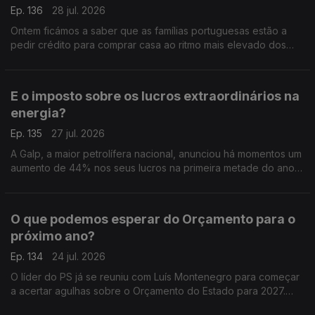
Ep. 136
28 jul. 2026
Ontem ficámos a saber que as famílias portuguesas estão a
pedir crédito para comprar casa ao ritmo mais elevado dos
últimos 23 anos. Análise de Pedro Sousa Carvalho.
E o imposto sobre os lucros extraordinários na
energia?
Ep. 135
27 jul. 2026
A Galp, a maior petrolífera nacional, anunciou há momentos um
aumento de 44% nos seus lucros na primeira metade do ano,
graças à escalada do preço do petróleo. Análise de Pedro
Sousa Carvalho.
O que podemos esperar do Orçamento para o
próximo ano?
Ep. 134
24 jul. 2026
O líder do PS já se reuniu com Luís Montenegro para começar
a acertar agulhas sobre o Orçamento do Estado para 2027.
Análise de Clara Teixeira.