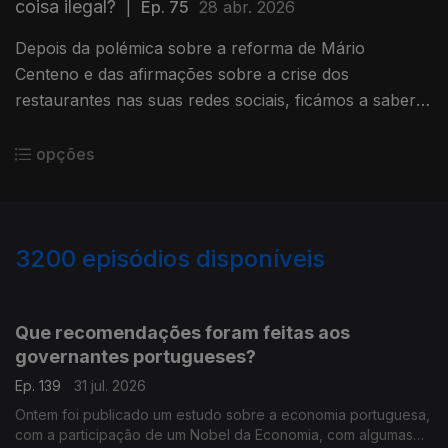
coisa ilegal?
|
Ep. 75
28 abr. 2026
Depois da polémica sobre a reforma de Mário
Centeno e das afirmações sobre a crise dos
restaurantes nas suas redes sociais, ficámos a saber
que o governador do Banco de Portugal, foi obrigado
desfazer-se de ações.
opções
3200
episódios disponíveis
942835
939399
935472
Que recomendações foram feitas aos
governantes portugueses?
Ep. 139
31 jul. 2026
Ontem foi publicado um estudo sobre a economia portuguesa,
com a participação de um Nobel da Economia, com algumas