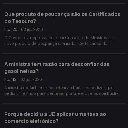
Que produto de poupança são os Certificados
do Tesouro?
Ep. 120
03 jul. 2026
O Governo vai aprovar hoje em Conselho de Ministros um
novo produto de poupança chamado “Certificados do
Tesouro”. Análise de Pedro Sousa Carvalho.
A ministra tem razão para desconfiar das
gasolineiras?
Ep. 119
02 jul. 2026
A ministra do Ambiente foi ontem ao Parlamento dizer que
pediu um estudo para perceber porque é que os combustíveis
não estão a descer ao ritmo a que subiram. Análise de Pedro
Sousa Carvalho.
Porque decidiu a UE aplicar uma taxa ao
comércio eletrónico?