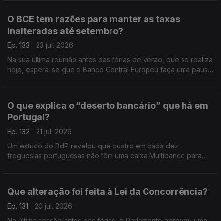
O BCE tem razões para manter as taxas
inalteradas até setembro?
Ep. 133
23 jul. 2026
Na sua última reunião antes das férias de verão, que se realiza
hoje, espera-se que o Banco Central Europeu faça uma pausa
na subida dos juros e adie novas mexidas nas taxas para
setembro. Análise de Clara Teixeira.
O que explica o “deserto bancário” que há em
Portugal?
Ep. 132
21 jul. 2026
Um estudo do BdP revelou que quatro em cada dez
freguesias portuguesas não têm uma caixa Multibanco para
levantar dinheiro ou uma agência bancária para fazer uma
operação com notas e moedas. Análise de Clara Teixeira.
Que alteração foi feita à Lei da Concorrência?
Ep. 131
20 jul. 2026
Na última sessão antes das férias, o Parlamento aprovou uma