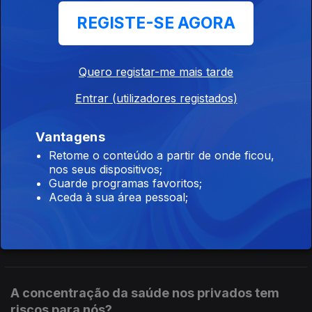
Sousa Carvalho.
REGISTE-SE AGORA
O que vai mudar para senhorios e para
inquilinos?
Quero registar-me mais tarde
Ep. 125
10 jul. 2026
Entrar (utilizadores registados)
O Governo aprovou uma reforma do arrendamento. Dois
meses de rendas em atraso vão dar direito a despejo e as
rendas antigas de inquilinos com menos de 65 anos podem
Vantagens
ser descongeladas e aumentar. Análise de Clara Teixeira
Retome o conteúdo a partir de onde ficou,
nos seus dispositivos;
Vem aí uma nova onda de aumentos nos
Guarde programas favoritos;
combustíveis?
Aceda à sua área pessoal;
Ep. 124
09 jul. 2026
Os Estados Unidos voltaram a atacar o Irão e o preço do
petróleo, que já tinha regressado a valores pré-guerra, está
outra vez a subir nos mercados internacionais. Análise de Clara
Teixeira
A concentração da saúde nos privados tem
riscos para nós?